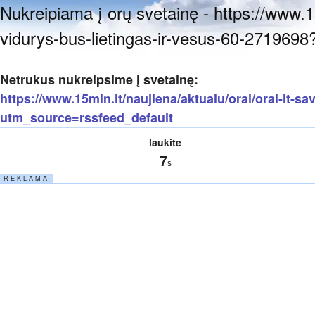
Nukreipiama į orų svetainę - https://www.15
vidurys-bus-lietingas-ir-vesus-60-271969
Netrukus nukreipsime į svetainę:
https://www.15min.lt/naujiena/aktualu/orai/orai-lt-s
utm_source=rssfeed_default
laukite
7
s
R E K L A M A