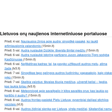
Lietuvos orų naujienos internetiniuose portaluose
Prieš: 4 val.
Naujausios žinios apie audrą: sinoptikė pasakė, ko laukti
artimiausiomis valandomis
(15min.lt)
Prieš: 5 val.
Audra nusiaubė Dzūkiją: išversta šimtai medžių
(15min.lt)
Prieš: 6 val.
Audra nusiaubė istorinę partizano Juozo Jakavonio-Tigro sodybą
Kasčiūnuose
(15min.lt)
Prieš: 6 val.
Neįtikėtinas kadras: tai, ką pavyko užfiksuoti audros metu, atima
žadą
(tv3.lt)
Prieš: 7 val.
Sinoptikas tapo galingos audros liudininku: papasakojo, kaip viska
vyko
(15min.lt)
Prieš: 7 val.
Skelbia vaizdus: škvalas šluoja medžius, užversti keliai – įspėja,
kas laukia toliau
(tv3.lt)
Prieš: 8 val.
Meteorologė apie savaitgalio ir kitos savaitės orus: kas laukia po
karščio ir audrų?
(15min.lt)
Prieš: 8 val.
Audros frontas pasiekė Pietų Lietuvą: gyventojai dalijasi stichijos
vaizdais
(lrt.lt)
Prieš: 8 val.
Audros židiniai slenka per Lietuvą, virsta medžiai, tūkstančiai namų