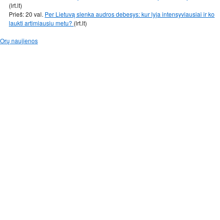
(lrt.lt)
Prieš: 20 val.
Per Lietuvą slenka audros debesys: kur lyja intensyviausiai ir ko
laukti artimiausiu metu?
(lrt.lt)
Orų naujienos