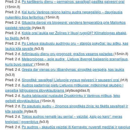
Prieš: 2 d.
Po karštesnių dienų – permainos: savaitgalį pasitiks gaivesni orai
(15min.lt)
Prieš: 2 d.
Kai kurių Varėnos rajono kaimų audra nepagailėjo – daugiausia
nukentėjo šios teritorijos
(15min.lt)
Prieš: 2 d.
Situacija darosi vis blogesnė: vandens temperatūra prie Maljorkos
pasiekė rekordą
(lrytas.lt)
Prieš: 2 d.
Kokie orai laukia per Žolines ir likusį rugpjūtį? Klimatologas atsakė,
ko tikėtis
(tv3.lt)
Prieš: 2 d.
Po Lietuvą siaubusių audringų orų – staigūs pokyčiai: jau aišku, kas
laukia kitą savaitę
(tv3.lt)
Prieš: 2 d.
Artimiausių dienų orų prognozė: gražios vasaros pažadas
(15min.lt)
Prieš: 2 d.
Meteorologas – apie audrą: „Lietuva išvengė baisesnio scenarijaus,
kuris buvo realus“
(15min.lt)
Prieš: 2 d.
Gresia dar vienas orų išbandymas: sinoptikė perspėja, kas laukia
(tv3.lt)
Prieš: 2 d.
Sinoptikė: savaitgalį Lietuvoje vyraus gaivesni ir sausesni orai
(lrt.lt)
Prieš: 2 d.
Audros padariniai pietų Lietuvos miškuose: miškininkai skubėjo į
pagalbą įstrigusiems stovyklautojams
(alytausgidas.lt)
Prieš: 2 d.
Audra labiausiai nusiaubė Druskininkų ir Varėnos miškus, teko
gelbėti stovyklautojus
(15min.lt)
Prieš: 2 d.
Po siautusių audrų – žinomos sinoptikės žinia: ko tikėtis savaitgalį ir
kitą savaitę
(lrytas.lt)
Prieš: 2 d.
Tokios audros nematė jau seniai – vaizdai „kaip po karo“: meras
kreipiasi į gyventojus
(tv3.lt)
Prieš: 2 d.
Po audros – skaudūs vaizdai iš Kernavės: nuversti medžiai ir pavoju