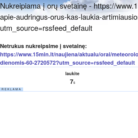
Nukreipiama į orų svetainę - https://www.1
apie-audringus-orus-kas-laukia-artimiaus
utm_source=rssfeed_default
Netrukus nukreipsime į svetainę:
https://www.15min.lt/naujiena/aktualu/orai/meteorol
dienomis-60-2720572?utm_source=rssfeed_default
laukite
7
s
R E K L A M A