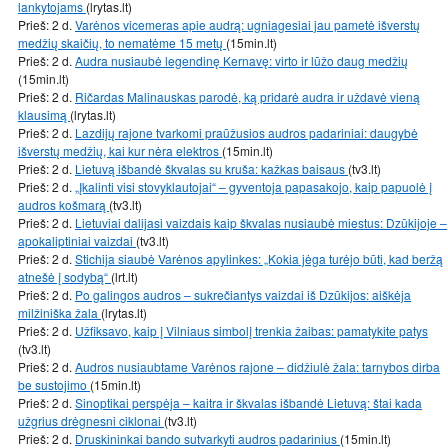
lankytojams
(lrytas.lt)
Prieš: 2 d.
Varėnos vicemeras apie audrą: ugniagesiai jau pametė išverstų
medžių skaičių, to nematėme 15 metų
(15min.lt)
Prieš: 2 d.
Audra nusiaubė legendinę Kernavę: virto ir lūžo daug medžių
(15min.lt)
Prieš: 2 d.
Ričardas Malinauskas parodė, ką pridarė audra ir uždavė vieną
klausimą
(lrytas.lt)
Prieš: 2 d.
Lazdijų rajone tvarkomi praūžusios audros padariniai: daugybė
išverstų medžių, kai kur nėra elektros
(15min.lt)
Prieš: 2 d.
Lietuvą išbandė škvalas su kruša: kažkas baisaus
(tv3.lt)
Prieš: 2 d.
„Įkalinti visi stovyklautojai“ – gyventoja papasakojo, kaip papuolė į
audros košmarą
(tv3.lt)
Prieš: 2 d.
Lietuviai dalijasi vaizdais kaip škvalas nusiaubė miestus: Dzūkijoje –
apokaliptiniai vaizdai
(tv3.lt)
Prieš: 2 d.
Stichija siaubė Varėnos apylinkes: „Kokia jėga turėjo būti, kad beržą
atnešė į sodybą“
(lrt.lt)
Prieš: 2 d.
Po galingos audros – sukrečiantys vaizdai iš Dzūkijos: aiškėja
milžiniška žala
(lrytas.lt)
Prieš: 2 d.
Užfiksavo, kaip į Vilniaus simbolį trenkia žaibas: pamatykite patys
(tv3.lt)
Prieš: 2 d.
Audros nusiaubtame Varėnos rajone – didžiulė žala: tarnybos dirba
be sustojimo
(15min.lt)
Prieš: 2 d.
Sinoptikai perspėja – kaitra ir škvalas išbandė Lietuvą: štai kada
užgrius drėgnesni ciklonai
(tv3.lt)
Prieš: 2 d.
Druskininkai bando sutvarkyti audros padarinius
(15min.lt)