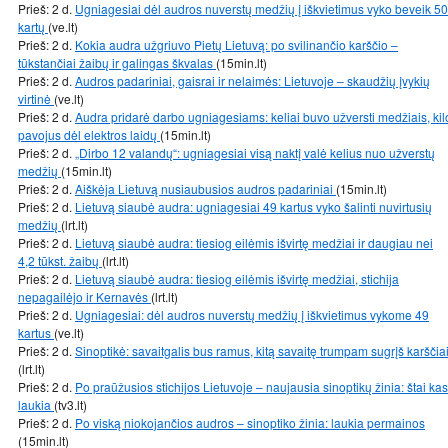
Prieš: 2 d.
Ugniagesiai dėl audros nuverstų medžių į iškvietimus vyko beveik 50
kartų
(ve.lt)
Prieš: 2 d.
Kokia audra užgriuvo Pietų Lietuvą: po svilinančio karščio –
tūkstančiai žaibų ir galingas škvalas
(15min.lt)
Prieš: 2 d.
Audros padariniai, gaisrai ir nelaimės: Lietuvoje – skaudžių įvykių
virtinė
(ve.lt)
Prieš: 2 d.
Audra pridarė darbo ugniagesiams: keliai buvo užversti medžiais, kil
pavojus dėl elektros laidų
(15min.lt)
Prieš: 2 d.
„Dirbo 12 valandų“: ugniagesiai visą naktį valė kelius nuo užverstų
medžių
(15min.lt)
Prieš: 2 d.
Aiškėja Lietuvą nusiaubusios audros padariniai
(15min.lt)
Prieš: 2 d.
Lietuvą siaubė audra: ugniagesiai 49 kartus vyko šalinti nuvirtusių
medžių
(lrt.lt)
Prieš: 2 d.
Lietuvą siaubė audra: tiesiog eilėmis išvirtę medžiai ir daugiau nei
4,2 tūkst. žaibų
(lrt.lt)
Prieš: 2 d.
Lietuvą siaubė audra: tiesiog eilėmis išvirtę medžiai, stichija
nepagailėjo ir Kernavės
(lrt.lt)
Prieš: 2 d.
Ugniagesiai: dėl audros nuverstų medžių į iškvietimus vykome 49
kartus
(ve.lt)
Prieš: 2 d.
Sinoptikė: savaitgalis bus ramus, kitą savaitę trumpam sugrįš karščia
(lrt.lt)
Prieš: 2 d.
Po praūžusios stichijos Lietuvoje – naujausia sinoptikų žinia: štai kas
laukia
(tv3.lt)
Prieš: 2 d.
Po viską niokojančios audros – sinoptiko žinia: laukia permainos
(15min.lt)