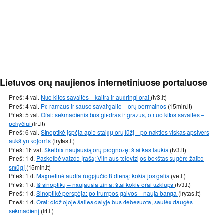
Lietuvos orų naujienos internetiniuose portaluose
Prieš: 4 val.
Nuo kitos savaitės – kaitra ir audringi orai
(tv3.lt)
Prieš: 4 val.
Po ramaus ir sauso savaitgalio – orų permainos
(15min.lt)
Prieš: 5 val.
Orai: sekmadienis bus giedras ir gražus, o nuo kitos savaitės –
pokyčiai
(lrt.lt)
Prieš: 6 val.
Sinoptikė įspėja apie staigų orų lūžį – po nakties viskas apsivers
aukštyn kojomis
(lrytas.lt)
Prieš: 16 val.
Skelbia naujausią orų prognozę: štai kas laukia
(tv3.lt)
Prieš: 1 d.
Paskelbė vaizdo įrašą: Vilniaus televizijos bokštas sugėrė žaibo
smūgį
(15min.lt)
Prieš: 1 d.
Magnetinė audra rugpjūčio 8 dieną: kokia jos galia
(ve.lt)
Prieš: 1 d.
Iš sinoptikų – naujausia žinia: štai kokie orai užklups
(tv3.lt)
Prieš: 1 d.
Sinoptikė perspėja: po trumpos gaivos – nauja banga
(lrytas.lt)
Prieš: 1 d.
Orai: didžiojoje šalies dalyje bus debesuota, saulės daugės
sekmadienį
(lrt.lt)