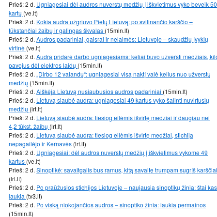
Prieš: 2 d.
Ugniagesiai dėl audros nuverstų medžių į iškvietimus vyko beveik 50
kartų
(ve.lt)
Prieš: 2 d.
Kokia audra užgriuvo Pietų Lietuvą: po svilinančio karščio –
tūkstančiai žaibų ir galingas škvalas
(15min.lt)
Prieš: 2 d.
Audros padariniai, gaisrai ir nelaimės: Lietuvoje – skaudžių įvykių
virtinė
(ve.lt)
Prieš: 2 d.
Audra pridarė darbo ugniagesiams: keliai buvo užversti medžiais, kil
pavojus dėl elektros laidų
(15min.lt)
Prieš: 2 d.
„Dirbo 12 valandų“: ugniagesiai visą naktį valė kelius nuo užverstų
medžių
(15min.lt)
Prieš: 2 d.
Aiškėja Lietuvą nusiaubusios audros padariniai
(15min.lt)
Prieš: 2 d.
Lietuvą siaubė audra: ugniagesiai 49 kartus vyko šalinti nuvirtusių
medžių
(lrt.lt)
Prieš: 2 d.
Lietuvą siaubė audra: tiesiog eilėmis išvirtę medžiai ir daugiau nei
4,2 tūkst. žaibų
(lrt.lt)
Prieš: 2 d.
Lietuvą siaubė audra: tiesiog eilėmis išvirtę medžiai, stichija
nepagailėjo ir Kernavės
(lrt.lt)
Prieš: 2 d.
Ugniagesiai: dėl audros nuverstų medžių į iškvietimus vykome 49
kartus
(ve.lt)
Prieš: 2 d.
Sinoptikė: savaitgalis bus ramus, kitą savaitę trumpam sugrįš karščia
(lrt.lt)
Prieš: 2 d.
Po praūžusios stichijos Lietuvoje – naujausia sinoptikų žinia: štai kas
laukia
(tv3.lt)
Prieš: 2 d.
Po viską niokojančios audros – sinoptiko žinia: laukia permainos
(15min.lt)