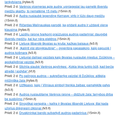
lankytojams
(lrytas.lt)
Prieš: 2 d.
Varėnos vicemeras apie audrą: ugniagesiai jau pametė išverstų
medžių skaičių, to nematėme 15 metų
(15min.lt)
Prieš: 2 d.
Audra nusiaubė legendinę Kernavę: virto ir lūžo daug medžių
(15min.lt)
Prieš: 2 d.
Ričardas Malinauskas parodė, ką pridarė audra ir uždavė vieną
klausimą
(lrytas.lt)
Prieš: 2 d.
Lazdijų rajone tvarkomi praūžusios audros padariniai: daugybė
išverstų medžių, kai kur nėra elektros
(15min.lt)
Prieš: 2 d.
Lietuvą išbandė škvalas su kruša: kažkas baisaus
(tv3.lt)
Prieš: 2 d.
„Įkalinti visi stovyklautojai“ – gyventoja papasakojo, kaip papuolė į
audros košmarą
(tv3.lt)
Prieš: 2 d.
Lietuviai dalijasi vaizdais kaip škvalas nusiaubė miestus: Dzūkijoje –
apokaliptiniai vaizdai
(tv3.lt)
Prieš: 2 d.
Stichija siaubė Varėnos apylinkes: „Kokia jėga turėjo būti, kad beržą
atnešė į sodybą“
(lrt.lt)
Prieš: 2 d.
Po galingos audros – sukrečiantys vaizdai iš Dzūkijos: aiškėja
milžiniška žala
(lrytas.lt)
Prieš: 2 d.
Užfiksavo, kaip į Vilniaus simbolį trenkia žaibas: pamatykite patys
(tv3.lt)
Prieš: 2 d.
Audros nusiaubtame Varėnos rajone – didžiulė žala: tarnybos dirba
be sustojimo
(15min.lt)
Prieš: 2 d.
Sinoptikai perspėja – kaitra ir škvalas išbandė Lietuvą: štai kada
užgrius drėgnesni ciklonai
(tv3.lt)
Prieš: 2 d.
Druskininkai bando sutvarkyti audros padarinius
(15min.lt)