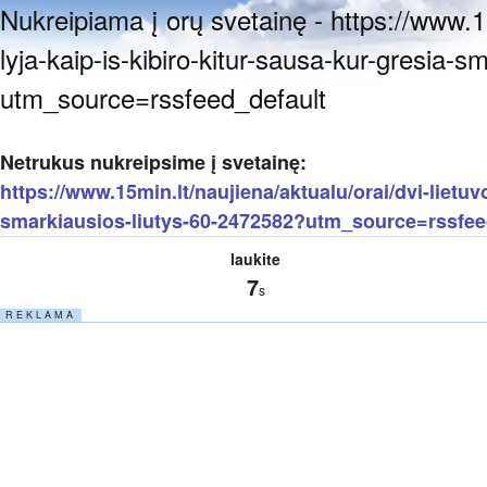
Nukreipiama į orų svetainę - https://www.15
lyja-kaip-is-kibiro-kitur-sausa-kur-gresia-
utm_source=rssfeed_default
Netrukus nukreipsime į svetainę:
https://www.15min.lt/naujiena/aktualu/orai/dvi-lietuvo
smarkiausios-liutys-60-2472582?utm_source=rssfee
laukite
7
s
R E K L A M A