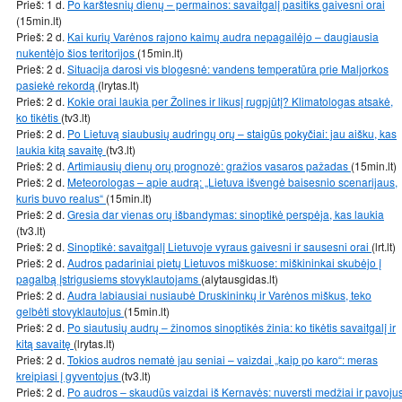
Prieš: 1 d.
Po karštesnių dienų – permainos: savaitgalį pasitiks gaivesni orai
(15min.lt)
Prieš: 2 d.
Kai kurių Varėnos rajono kaimų audra nepagailėjo – daugiausia
nukentėjo šios teritorijos
(15min.lt)
Prieš: 2 d.
Situacija darosi vis blogesnė: vandens temperatūra prie Maljorkos
pasiekė rekordą
(lrytas.lt)
Prieš: 2 d.
Kokie orai laukia per Žolines ir likusį rugpjūtį? Klimatologas atsakė,
ko tikėtis
(tv3.lt)
Prieš: 2 d.
Po Lietuvą siaubusių audringų orų – staigūs pokyčiai: jau aišku, kas
laukia kitą savaitę
(tv3.lt)
Prieš: 2 d.
Artimiausių dienų orų prognozė: gražios vasaros pažadas
(15min.lt)
Prieš: 2 d.
Meteorologas – apie audrą: „Lietuva išvengė baisesnio scenarijaus,
kuris buvo realus“
(15min.lt)
Prieš: 2 d.
Gresia dar vienas orų išbandymas: sinoptikė perspėja, kas laukia
(tv3.lt)
Prieš: 2 d.
Sinoptikė: savaitgalį Lietuvoje vyraus gaivesni ir sausesni orai
(lrt.lt)
Prieš: 2 d.
Audros padariniai pietų Lietuvos miškuose: miškininkai skubėjo į
pagalbą įstrigusiems stovyklautojams
(alytausgidas.lt)
Prieš: 2 d.
Audra labiausiai nusiaubė Druskininkų ir Varėnos miškus, teko
gelbėti stovyklautojus
(15min.lt)
Prieš: 2 d.
Po siautusių audrų – žinomos sinoptikės žinia: ko tikėtis savaitgalį ir
kitą savaitę
(lrytas.lt)
Prieš: 2 d.
Tokios audros nematė jau seniai – vaizdai „kaip po karo“: meras
kreipiasi į gyventojus
(tv3.lt)
Prieš: 2 d.
Po audros – skaudūs vaizdai iš Kernavės: nuversti medžiai ir pavoju