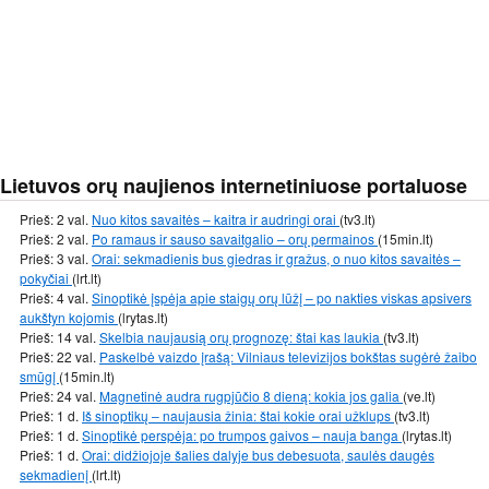
Lietuvos orų naujienos internetiniuose portaluose
Prieš: 2 val.
Nuo kitos savaitės – kaitra ir audringi orai
(tv3.lt)
Prieš: 2 val.
Po ramaus ir sauso savaitgalio – orų permainos
(15min.lt)
Prieš: 3 val.
Orai: sekmadienis bus giedras ir gražus, o nuo kitos savaitės –
pokyčiai
(lrt.lt)
Prieš: 4 val.
Sinoptikė įspėja apie staigų orų lūžį – po nakties viskas apsivers
aukštyn kojomis
(lrytas.lt)
Prieš: 14 val.
Skelbia naujausią orų prognozę: štai kas laukia
(tv3.lt)
Prieš: 22 val.
Paskelbė vaizdo įrašą: Vilniaus televizijos bokštas sugėrė žaibo
smūgį
(15min.lt)
Prieš: 24 val.
Magnetinė audra rugpjūčio 8 dieną: kokia jos galia
(ve.lt)
Prieš: 1 d.
Iš sinoptikų – naujausia žinia: štai kokie orai užklups
(tv3.lt)
Prieš: 1 d.
Sinoptikė perspėja: po trumpos gaivos – nauja banga
(lrytas.lt)
Prieš: 1 d.
Orai: didžiojoje šalies dalyje bus debesuota, saulės daugės
sekmadienį
(lrt.lt)