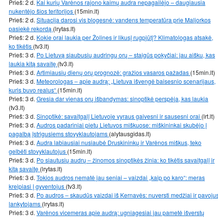
Prieš: 2 d.
Kai kurių Varėnos rajono kaimų audra nepagailėjo – daugiausia
nukentėjo šios teritorijos
(15min.lt)
Prieš: 2 d.
Situacija darosi vis blogesnė: vandens temperatūra prie Maljorkos
pasiekė rekordą
(lrytas.lt)
Prieš: 2 d.
Kokie orai laukia per Žolines ir likusį rugpjūtį? Klimatologas atsakė,
ko tikėtis
(tv3.lt)
Prieš: 3 d.
Po Lietuvą siaubusių audringų orų – staigūs pokyčiai: jau aišku, kas
laukia kitą savaitę
(tv3.lt)
Prieš: 3 d.
Artimiausių dienų orų prognozė: gražios vasaros pažadas
(15min.lt)
Prieš: 3 d.
Meteorologas – apie audrą: „Lietuva išvengė baisesnio scenarijaus,
kuris buvo realus“
(15min.lt)
Prieš: 3 d.
Gresia dar vienas orų išbandymas: sinoptikė perspėja, kas laukia
(tv3.lt)
Prieš: 3 d.
Sinoptikė: savaitgalį Lietuvoje vyraus gaivesni ir sausesni orai
(lrt.lt)
Prieš: 3 d.
Audros padariniai pietų Lietuvos miškuose: miškininkai skubėjo į
pagalbą įstrigusiems stovyklautojams
(alytausgidas.lt)
Prieš: 3 d.
Audra labiausiai nusiaubė Druskininkų ir Varėnos miškus, teko
gelbėti stovyklautojus
(15min.lt)
Prieš: 3 d.
Po siautusių audrų – žinomos sinoptikės žinia: ko tikėtis savaitgalį ir
kitą savaitę
(lrytas.lt)
Prieš: 3 d.
Tokios audros nematė jau seniai – vaizdai „kaip po karo“: meras
kreipiasi į gyventojus
(tv3.lt)
Prieš: 3 d.
Po audros – skaudūs vaizdai iš Kernavės: nuversti medžiai ir pavoju
lankytojams
(lrytas.lt)
Prieš: 3 d.
Varėnos vicemeras apie audrą: ugniagesiai jau pametė išverstų