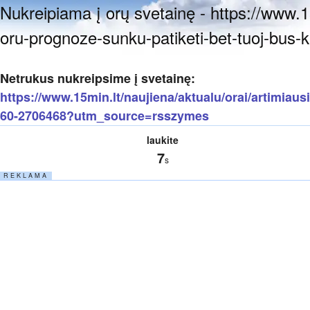
Nukreipiama į orų svetainę - https://www.15
oru-prognoze-sunku-patiketi-bet-tuoj-bu
Netrukus nukreipsime į svetainę:
https://www.15min.lt/naujiena/aktualu/orai/artimiaus
60-2706468?utm_source=rsszymes
laukite
6
s
R E K L A M A