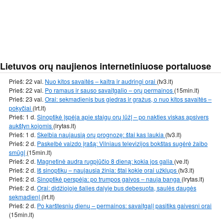
Lietuvos orų naujienos internetiniuose portaluose
Prieš: 22 val.
Nuo kitos savaitės – kaitra ir audringi orai
(tv3.lt)
Prieš: 22 val.
Po ramaus ir sauso savaitgalio – orų permainos
(15min.lt)
Prieš: 23 val.
Orai: sekmadienis bus giedras ir gražus, o nuo kitos savaitės –
pokyčiai
(lrt.lt)
Prieš: 1 d.
Sinoptikė įspėja apie staigų orų lūžį – po nakties viskas apsivers
aukštyn kojomis
(lrytas.lt)
Prieš: 1 d.
Skelbia naujausią orų prognozę: štai kas laukia
(tv3.lt)
Prieš: 2 d.
Paskelbė vaizdo įrašą: Vilniaus televizijos bokštas sugėrė žaibo
smūgį
(15min.lt)
Prieš: 2 d.
Magnetinė audra rugpjūčio 8 dieną: kokia jos galia
(ve.lt)
Prieš: 2 d.
Iš sinoptikų – naujausia žinia: štai kokie orai užklups
(tv3.lt)
Prieš: 2 d.
Sinoptikė perspėja: po trumpos gaivos – nauja banga
(lrytas.lt)
Prieš: 2 d.
Orai: didžiojoje šalies dalyje bus debesuota, saulės daugės
sekmadienį
(lrt.lt)
Prieš: 2 d.
Po karštesnių dienų – permainos: savaitgalį pasitiks gaivesni orai
(15min.lt)