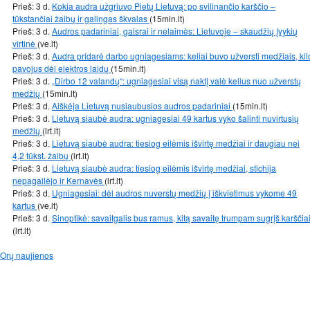
Prieš: 3 d.
Kokia audra užgriuvo Pietų Lietuvą: po svilinančio karščio –
tūkstančiai žaibų ir galingas škvalas
(15min.lt)
Prieš: 3 d.
Audros padariniai, gaisrai ir nelaimės: Lietuvoje – skaudžių įvykių
virtinė
(ve.lt)
Prieš: 3 d.
Audra pridarė darbo ugniagesiams: keliai buvo užversti medžiais, kil
pavojus dėl elektros laidų
(15min.lt)
Prieš: 3 d.
„Dirbo 12 valandų“: ugniagesiai visą naktį valė kelius nuo užverstų
medžių
(15min.lt)
Prieš: 3 d.
Aiškėja Lietuvą nusiaubusios audros padariniai
(15min.lt)
Prieš: 3 d.
Lietuvą siaubė audra: ugniagesiai 49 kartus vyko šalinti nuvirtusių
medžių
(lrt.lt)
Prieš: 3 d.
Lietuvą siaubė audra: tiesiog eilėmis išvirtę medžiai ir daugiau nei
4,2 tūkst. žaibų
(lrt.lt)
Prieš: 3 d.
Lietuvą siaubė audra: tiesiog eilėmis išvirtę medžiai, stichija
nepagailėjo ir Kernavės
(lrt.lt)
Prieš: 3 d.
Ugniagesiai: dėl audros nuverstų medžių į iškvietimus vykome 49
kartus
(ve.lt)
Prieš: 3 d.
Sinoptikė: savaitgalis bus ramus, kitą savaitę trumpam sugrįš karščia
(lrt.lt)
Orų naujienos