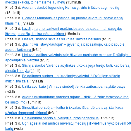
medžių skaičių, to nematėme 15 metų
(15min.lt)
Prieš: 3 d.
Audra nusiaubė legendinę Kernavę: virto ir lūžo daug medžių
(15min.lt)
Prieš: 3 d.
Ričardas Malinauskas parodė, ką pridarė audra ir uždavė vieną
klausimą
(lrytas.lt)
Prieš: 3 d.
Lazdijų rajone tvarkomi praūžusios audros padariniai: daugybė
išverstų medžių, kai kur nėra elektros
(15min.lt)
Prieš: 3 d.
Lietuvą išbandė škvalas su kruša: kažkas baisaus
(tv3.lt)
Prieš: 3 d.
„Įkalinti visi stovyklautojai“ – gyventoja papasakojo, kaip papuolė į
audros košmarą
(tv3.lt)
Prieš: 3 d.
Lietuviai dalijasi vaizdais kaip škvalas nusiaubė miestus: Dzūkijoje –
apokaliptiniai vaizdai
(tv3.lt)
Prieš: 3 d.
Stichija siaubė Varėnos apylinkes: „Kokia jėga turėjo būti, kad beržą
atnešė į sodybą“
(lrt.lt)
Prieš: 3 d.
Po galingos audros – sukrečiantys vaizdai iš Dzūkijos: aiškėja
milžiniška žala
(lrytas.lt)
Prieš: 3 d.
Užfiksavo, kaip į Vilniaus simbolį trenkia žaibas: pamatykite patys
(tv3.lt)
Prieš: 3 d.
Audros nusiaubtame Varėnos rajone – didžiulė žala: tarnybos dirba
be sustojimo
(15min.lt)
Prieš: 3 d.
Sinoptikai perspėja – kaitra ir škvalas išbandė Lietuvą: štai kada
užgrius drėgnesni ciklonai
(tv3.lt)
Prieš: 3 d.
Druskininkai bando sutvarkyti audros padarinius
(15min.lt)
Prieš: 3 d.
Ugniagesiai dėl audros nuverstų medžių į iškvietimus vyko beveik 50
kartų
(ve.lt)