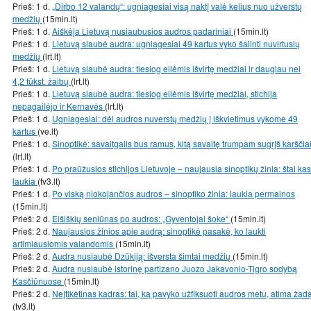
Prieš: 1 d.
„Dirbo 12 valandų“: ugniagesiai visą naktį valė kelius nuo užverstų
medžių
(15min.lt)
Prieš: 1 d.
Aiškėja Lietuvą nusiaubusios audros padariniai
(15min.lt)
Prieš: 1 d.
Lietuvą siaubė audra: ugniagesiai 49 kartus vyko šalinti nuvirtusių
medžių
(lrt.lt)
Prieš: 1 d.
Lietuvą siaubė audra: tiesiog eilėmis išvirtę medžiai ir daugiau nei
4,2 tūkst. žaibų
(lrt.lt)
Prieš: 1 d.
Lietuvą siaubė audra: tiesiog eilėmis išvirtę medžiai, stichija
nepagailėjo ir Kernavės
(lrt.lt)
Prieš: 1 d.
Ugniagesiai: dėl audros nuverstų medžių į iškvietimus vykome 49
kartus
(ve.lt)
Prieš: 1 d.
Sinoptikė: savaitgalis bus ramus, kitą savaitę trumpam sugrįš karščia
(lrt.lt)
Prieš: 1 d.
Po praūžusios stichijos Lietuvoje – naujausia sinoptikų žinia: štai kas
laukia
(tv3.lt)
Prieš: 1 d.
Po viską niokojančios audros – sinoptiko žinia: laukia permainos
(15min.lt)
Prieš: 2 d.
Eišiškių seniūnas po audros: „Gyventojai šoke“
(15min.lt)
Prieš: 2 d.
Naujausios žinios apie audrą: sinoptikė pasakė, ko laukti
artimiausiomis valandomis
(15min.lt)
Prieš: 2 d.
Audra nusiaubė Dzūkiją: išversta šimtai medžių
(15min.lt)
Prieš: 2 d.
Audra nusiaubė istorinę partizano Juozo Jakavonio-Tigro sodybą
Kasčiūnuose
(15min.lt)
Prieš: 2 d.
Neįtikėtinas kadras: tai, ką pavyko užfiksuoti audros metu, atima žad
(tv3.lt)