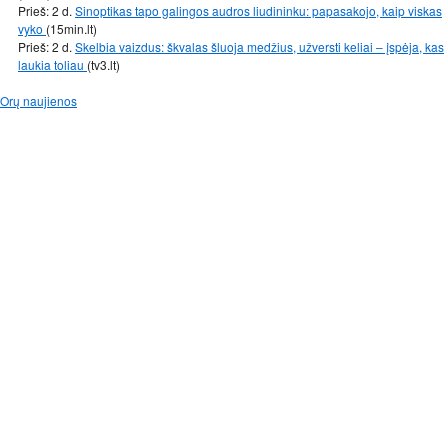
Prieš: 2 d.
Sinoptikas tapo galingos audros liudininku: papasakojo, kaip viskas
vyko
(15min.lt)
Prieš: 2 d.
Skelbia vaizdus: škvalas šluoja medžius, užversti keliai – įspėja, kas
laukia toliau
(tv3.lt)
Orų naujienos