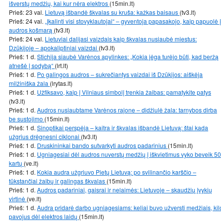
išverstų medžių, kai kur nėra elektros
(15min.lt)
Prieš: 23 val.
Lietuvą išbandė škvalas su kruša: kažkas baisaus
(tv3.lt)
Prieš: 24 val.
„Įkalinti visi stovyklautojai“ – gyventoja papasakojo, kaip papuolė į
audros košmarą
(tv3.lt)
Prieš: 24 val.
Lietuviai dalijasi vaizdais kaip škvalas nusiaubė miestus:
Dzūkijoje – apokaliptiniai vaizdai
(tv3.lt)
Prieš: 1 d.
Stichija siaubė Varėnos apylinkes: „Kokia jėga turėjo būti, kad beržą
atnešė į sodybą“
(lrt.lt)
Prieš: 1 d.
Po galingos audros – sukrečiantys vaizdai iš Dzūkijos: aiškėja
milžiniška žala
(lrytas.lt)
Prieš: 1 d.
Užfiksavo, kaip į Vilniaus simbolį trenkia žaibas: pamatykite patys
(tv3.lt)
Prieš: 1 d.
Audros nusiaubtame Varėnos rajone – didžiulė žala: tarnybos dirba
be sustojimo
(15min.lt)
Prieš: 1 d.
Sinoptikai perspėja – kaitra ir škvalas išbandė Lietuvą: štai kada
užgrius drėgnesni ciklonai
(tv3.lt)
Prieš: 1 d.
Druskininkai bando sutvarkyti audros padarinius
(15min.lt)
Prieš: 1 d.
Ugniagesiai dėl audros nuverstų medžių į iškvietimus vyko beveik 50
kartų
(ve.lt)
Prieš: 1 d.
Kokia audra užgriuvo Pietų Lietuvą: po svilinančio karščio –
tūkstančiai žaibų ir galingas škvalas
(15min.lt)
Prieš: 1 d.
Audros padariniai, gaisrai ir nelaimės: Lietuvoje – skaudžių įvykių
virtinė
(ve.lt)
Prieš: 1 d.
Audra pridarė darbo ugniagesiams: keliai buvo užversti medžiais, kil
pavojus dėl elektros laidų
(15min.lt)