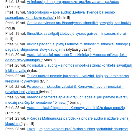
Prieš: 18 val.
Artimiausių dienų orų prognozė: gražios vasaros pažadas
(15min.lt)
Prieš: 18 val.
Meteorologas – apie audrą: „Lietuva išvengė baisesnio
scenarijaus, kuris buvo realus“
(15min.lt)
Prieš: 19 val.
Gresia dar vienas orų išbandymas: sinoptikė perspėja, kas laukia
(tv3.lt)
Prieš: 19 val.
Sinoptikė: savaitgalį Lietuvoje vyraus gaivesni ir sausesni orai
(lrt.lt)
Prieš: 20 val.
Audros padariniai pietų Lietuvos miškuose: miškininkai skubėjo į
pagalbą įstrigusiems stovyklautojams
(alytausgidas.lt)
Prieš: 20 val.
Audra labiausiai nusiaubė Druskininkų ir Varėnos miškus, teko
gelbėti stovyklautojus
(15min.lt)
Prieš: 20 val.
Po siautusių audrų – žinomos sinoptikės žinia: ko tikėtis savaitgalį
ir kitą savaitę
(lrytas.lt)
Prieš: 22 val.
Tokios audros nematė jau seniai – vaizdai „kaip po karo“: meras
kreipiasi į gyventojus
(tv3.lt)
Prieš: 22 val.
Po audros – skaudūs vaizdai iš Kernavės: nuversti medžiai ir
pavojus lankytojams
(lrytas.lt)
Prieš: 22 val.
Varėnos vicemeras apie audrą: ugniagesiai jau pametė išverstų
medžių skaičių, to nematėme 15 metų
(15min.lt)
Prieš: 23 val.
Audra nusiaubė legendinę Kernavę: virto ir lūžo daug medžių
(15min.lt)
Prieš: 23 val.
Ričardas Malinauskas parodė, ką pridarė audra ir uždavė vieną
klausimą
(lrytas.lt)
Prieš: 23 val.
Lazdijų rajone tvarkomi praūžusios audros padariniai: daugybė