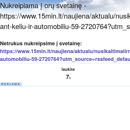
Nukreipiama į orų svetainę -
https://www.15min.lt/naujiena/aktualu/nusi
ant-keliu-ir-automobiliu-59-2720764?utm_
Netrukus nukreipsime į svetainę:
https://www.15min.lt/naujiena/aktualu/nusikaltimaiir
automobiliu-59-2720764?utm_source=rssfeed_defau
laukite
7
s
R E K L A M A