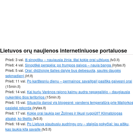
Lietuvos orų naujienos internetiniuose portaluose
Prieš: 3 val.
Iš sinoptikų – naujausia žinia: štai kokie orai užklups
(tv3.lt)
Prieš: 4 val.
Sinoptikė perspėja: po trumpos gaivos – nauja banga
(lrytas.lt)
Prieš: 5 val.
Orai: didžiojoje šalies dalyje bus debesuota, saulės daugės
sekmadienį
(lrt.lt)
Prieš: 11 val.
Po karštesnių dienų – permainos: savaitgalį pasitiks gaivesni orai
(15min.lt)
Prieš: 14 val.
Kai kurių Varėnos rajono kaimų audra nepagailėjo – daugiausia
nukentėjo šios teritorijos
(15min.lt)
Prieš: 15 val.
Situacija darosi vis blogesnė: vandens temperatūra prie Maljorko
pasiekė rekordą
(lrytas.lt)
Prieš: 17 val.
Kokie orai laukia per Žolines ir likusį rugpjūtį? Klimatologas
atsakė, ko tikėtis
(tv3.lt)
Prieš: 18 val.
Po Lietuvą siaubusių audringų orų – staigūs pokyčiai: jau aišku,
kas laukia kitą savaitę
(tv3.lt)