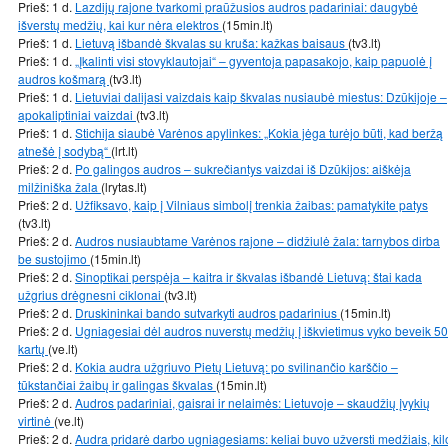
Prieš: 1 d.
Lazdijų rajone tvarkomi praūžusios audros padariniai: daugybė
išverstų medžių, kai kur nėra elektros
(15min.lt)
Prieš: 1 d.
Lietuvą išbandė škvalas su kruša: kažkas baisaus
(tv3.lt)
Prieš: 1 d.
„Įkalinti visi stovyklautojai“ – gyventoja papasakojo, kaip papuolė į
audros košmarą
(tv3.lt)
Prieš: 1 d.
Lietuviai dalijasi vaizdais kaip škvalas nusiaubė miestus: Dzūkijoje –
apokaliptiniai vaizdai
(tv3.lt)
Prieš: 1 d.
Stichija siaubė Varėnos apylinkes: „Kokia jėga turėjo būti, kad beržą
atnešė į sodybą“
(lrt.lt)
Prieš: 2 d.
Po galingos audros – sukrečiantys vaizdai iš Dzūkijos: aiškėja
milžiniška žala
(lrytas.lt)
Prieš: 2 d.
Užfiksavo, kaip į Vilniaus simbolį trenkia žaibas: pamatykite patys
(tv3.lt)
Prieš: 2 d.
Audros nusiaubtame Varėnos rajone – didžiulė žala: tarnybos dirba
be sustojimo
(15min.lt)
Prieš: 2 d.
Sinoptikai perspėja – kaitra ir škvalas išbandė Lietuvą: štai kada
užgrius drėgnesni ciklonai
(tv3.lt)
Prieš: 2 d.
Druskininkai bando sutvarkyti audros padarinius
(15min.lt)
Prieš: 2 d.
Ugniagesiai dėl audros nuverstų medžių į iškvietimus vyko beveik 50
kartų
(ve.lt)
Prieš: 2 d.
Kokia audra užgriuvo Pietų Lietuvą: po svilinančio karščio –
tūkstančiai žaibų ir galingas škvalas
(15min.lt)
Prieš: 2 d.
Audros padariniai, gaisrai ir nelaimės: Lietuvoje – skaudžių įvykių
virtinė
(ve.lt)
Prieš: 2 d.
Audra pridarė darbo ugniagesiams: keliai buvo užversti medžiais, kil