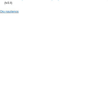
(tv3.lt)
Orų naujienos