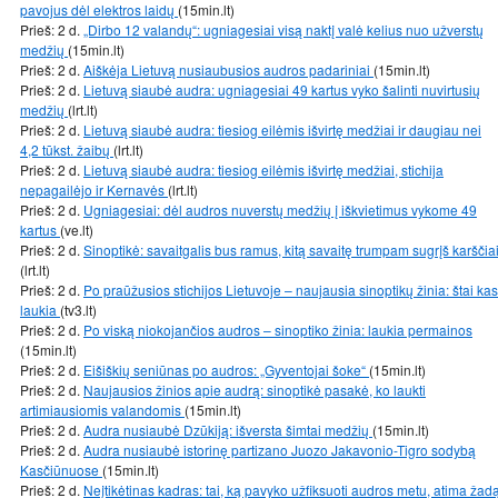
pavojus dėl elektros laidų
(15min.lt)
Prieš: 2 d.
„Dirbo 12 valandų“: ugniagesiai visą naktį valė kelius nuo užverstų
medžių
(15min.lt)
Prieš: 2 d.
Aiškėja Lietuvą nusiaubusios audros padariniai
(15min.lt)
Prieš: 2 d.
Lietuvą siaubė audra: ugniagesiai 49 kartus vyko šalinti nuvirtusių
medžių
(lrt.lt)
Prieš: 2 d.
Lietuvą siaubė audra: tiesiog eilėmis išvirtę medžiai ir daugiau nei
4,2 tūkst. žaibų
(lrt.lt)
Prieš: 2 d.
Lietuvą siaubė audra: tiesiog eilėmis išvirtę medžiai, stichija
nepagailėjo ir Kernavės
(lrt.lt)
Prieš: 2 d.
Ugniagesiai: dėl audros nuverstų medžių į iškvietimus vykome 49
kartus
(ve.lt)
Prieš: 2 d.
Sinoptikė: savaitgalis bus ramus, kitą savaitę trumpam sugrįš karščia
(lrt.lt)
Prieš: 2 d.
Po praūžusios stichijos Lietuvoje – naujausia sinoptikų žinia: štai kas
laukia
(tv3.lt)
Prieš: 2 d.
Po viską niokojančios audros – sinoptiko žinia: laukia permainos
(15min.lt)
Prieš: 2 d.
Eišiškių seniūnas po audros: „Gyventojai šoke“
(15min.lt)
Prieš: 2 d.
Naujausios žinios apie audrą: sinoptikė pasakė, ko laukti
artimiausiomis valandomis
(15min.lt)
Prieš: 2 d.
Audra nusiaubė Dzūkiją: išversta šimtai medžių
(15min.lt)
Prieš: 2 d.
Audra nusiaubė istorinę partizano Juozo Jakavonio-Tigro sodybą
Kasčiūnuose
(15min.lt)
Prieš: 2 d.
Neįtikėtinas kadras: tai, ką pavyko užfiksuoti audros metu, atima žad