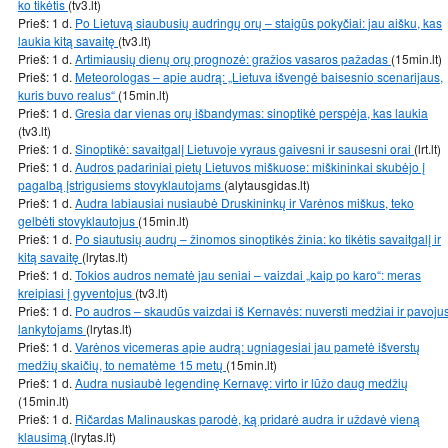
ko tikėtis
(tv3.lt)
Prieš: 1 d.
Po Lietuvą siaubusių audringų orų – staigūs pokyčiai: jau aišku, kas
laukia kitą savaitę
(tv3.lt)
Prieš: 1 d.
Artimiausių dienų orų prognozė: gražios vasaros pažadas
(15min.lt)
Prieš: 1 d.
Meteorologas – apie audrą: „Lietuva išvengė baisesnio scenarijaus,
kuris buvo realus“
(15min.lt)
Prieš: 1 d.
Gresia dar vienas orų išbandymas: sinoptikė perspėja, kas laukia
(tv3.lt)
Prieš: 1 d.
Sinoptikė: savaitgalį Lietuvoje vyraus gaivesni ir sausesni orai
(lrt.lt)
Prieš: 1 d.
Audros padariniai pietų Lietuvos miškuose: miškininkai skubėjo į
pagalbą įstrigusiems stovyklautojams
(alytausgidas.lt)
Prieš: 1 d.
Audra labiausiai nusiaubė Druskininkų ir Varėnos miškus, teko
gelbėti stovyklautojus
(15min.lt)
Prieš: 1 d.
Po siautusių audrų – žinomos sinoptikės žinia: ko tikėtis savaitgalį ir
kitą savaitę
(lrytas.lt)
Prieš: 1 d.
Tokios audros nematė jau seniai – vaizdai „kaip po karo“: meras
kreipiasi į gyventojus
(tv3.lt)
Prieš: 1 d.
Po audros – skaudūs vaizdai iš Kernavės: nuversti medžiai ir pavoju
lankytojams
(lrytas.lt)
Prieš: 1 d.
Varėnos vicemeras apie audrą: ugniagesiai jau pametė išverstų
medžių skaičių, to nematėme 15 metų
(15min.lt)
Prieš: 1 d.
Audra nusiaubė legendinę Kernavę: virto ir lūžo daug medžių
(15min.lt)
Prieš: 1 d.
Ričardas Malinauskas parodė, ką pridarė audra ir uždavė vieną
klausimą
(lrytas.lt)