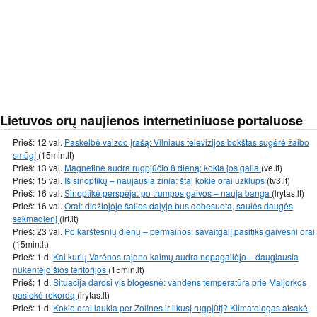
Lietuvos orų naujienos internetiniuose portaluose
Prieš: 12 val.
Paskelbė vaizdo įrašą: Vilniaus televizijos bokštas sugėrė žaibo
smūgį
(15min.lt)
Prieš: 13 val.
Magnetinė audra rugpjūčio 8 dieną: kokia jos galia
(ve.lt)
Prieš: 15 val.
Iš sinoptikų – naujausia žinia: štai kokie orai užklups
(tv3.lt)
Prieš: 16 val.
Sinoptikė perspėja: po trumpos gaivos – nauja banga
(lrytas.lt)
Prieš: 16 val.
Orai: didžiojoje šalies dalyje bus debesuota, saulės daugės
sekmadienį
(lrt.lt)
Prieš: 23 val.
Po karštesnių dienų – permainos: savaitgalį pasitiks gaivesni orai
(15min.lt)
Prieš: 1 d.
Kai kurių Varėnos rajono kaimų audra nepagailėjo – daugiausia
nukentėjo šios teritorijos
(15min.lt)
Prieš: 1 d.
Situacija darosi vis blogesnė: vandens temperatūra prie Maljorkos
pasiekė rekordą
(lrytas.lt)
Prieš: 1 d.
Kokie orai laukia per Žolines ir likusį rugpjūtį? Klimatologas atsakė,