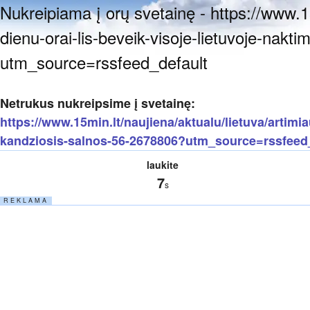
Nukreipiama į orų svetainę - https://www.15
dienu-orai-lis-beveik-visoje-lietuvoje-nak
utm_source=rssfeed_default
Netrukus nukreipsime į svetainę:
https://www.15min.lt/naujiena/aktualu/lietuva/artimia
kandziosis-salnos-56-2678806?utm_source=rssfeed
laukite
6
s
R E K L A M A