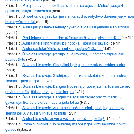
Prieš: 1 d.
Pietų Lietuvoje paskelbtas stichinis pavojus – „Meteo“ įspėja 4
apskritis, išsiųsti pranešimai
(delfi.lt)
Prieš: 1 d.
Sinoptikai dalijasi, kur jau slenka audra: palydovo duomenyse – laba
intensyvūs krituliai
(delfi.lt)
Prieš: 1 d.
Audra jau pasiekė Lietuvą: gyventojai dalijasi pirmaisiais vaizdais
(delfi.lt)
Prieš: 1 d.
Per Lietuvą slenka audra: užfiksuotas škvalas, virsta medžiai
(delfi.lt)
Prieš: 1 d.
Audra artėja link Vilniaus: sinoptikai įspėja dėl škvalo
(delfi.lt)
Prieš: 1 d.
Audra pasiekė Vilnių: sinoptikai įspėja dėl škvalo
(delfi.lt)
Prieš: 1 d.
Škvalas Lietuvoje. Įvardijo laiką ir vietas, kur smogs stipriausiai –
pasiruoškite
(tv3.lt)
Prieš: 1 d.
Škvalas Lietuvoje. Sinoptikai įspėja, kur netrukus drebins audra
(tv3.lt)
Prieš: 1 d.
Škvalas Lietuvoje. Stichijos jau trankosi: skelbia, kur juda audros
židiniai – pasisaugokite
(tv3.lt)
Prieš: 1 d.
Škvalas Lietuvoje. Dangus šiuose rajonuose jau maišosi su žeme:
privirto medžių, šėlsta pavojingos stichijos
(tv3.lt)
Prieš: 1 d.
Škvalas Lietuvoje. Dangus maišosi su žeme: privirto medžių,
gyventojai liko be elektros – audra juda toliau
(tv3.lt)
Prieš: 1 d.
Škvalas Lietuvoje. Audra nesiruošia nurimti: pavojingi debesys
slenka per Alytaus ir Vilniaus apskritis
(tv3.lt)
Prieš: 1 d.
Audra Lietuvoje: ar verta važiuoti per užlietą kelią?
(15min.lt)
Prieš: 1 d.
Prašo susilaikyti nuo nebūtinų kelionių: gali virsti medžiai ir tvinti
gatvės
(lrytas.lt)