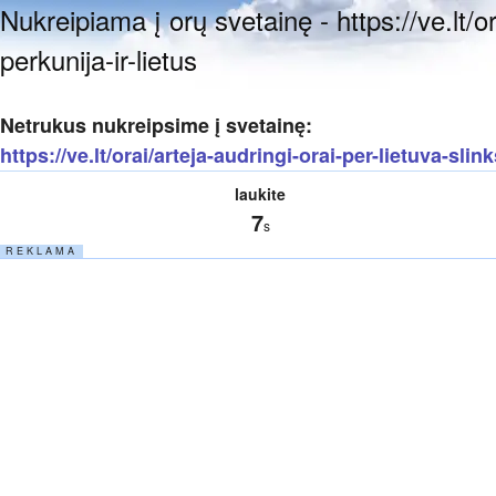
Nukreipiama į orų svetainę - https://ve.lt/or
perkunija-ir-lietus
Netrukus nukreipsime į svetainę:
https://ve.lt/orai/arteja-audringi-orai-per-lietuva-slink
laukite
7
s
R E K L A M A