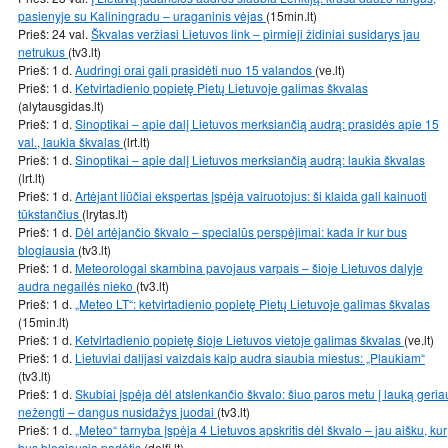
pasienyje su Kaliningradu – uraganinis vėjas
(15min.lt)
Prieš: 24 val.
Škvalas veržiasi Lietuvos link – pirmieji židiniai susidarys jau
netrukus
(tv3.lt)
Prieš: 1 d.
Audringi orai gali prasidėti nuo 15 valandos
(ve.lt)
Prieš: 1 d.
Ketvirtadienio popietę Pietų Lietuvoje galimas škvalas
(alytausgidas.lt)
Prieš: 1 d.
Sinoptikai – apie dalį Lietuvos merksiančią audrą: prasidės apie 15
val., laukia škvalas
(lrt.lt)
Prieš: 1 d.
Sinoptikai – apie dalį Lietuvos merksiančią audrą: laukia škvalas
(lrt.lt)
Prieš: 1 d.
Artėjant liūčiai ekspertas įspėja vairuotojus: ši klaida gali kainuoti
tūkstančius
(lrytas.lt)
Prieš: 1 d.
Dėl artėjančio škvalo – specialūs perspėjimai: kada ir kur bus
blogiausia
(tv3.lt)
Prieš: 1 d.
Meteorologai skambina pavojaus varpais – šioje Lietuvos dalyje
audra negailės nieko
(tv3.lt)
Prieš: 1 d.
„Meteo LT“: ketvirtadienio popietę Pietų Lietuvoje galimas škvalas
(15min.lt)
Prieš: 1 d.
Ketvirtadienio popietę šioje Lietuvos vietoje galimas škvalas
(ve.lt)
Prieš: 1 d.
Lietuviai dalijasi vaizdais kaip audra siaubia miestus: „Plaukiam“
(tv3.lt)
Prieš: 1 d.
Skubiai įspėja dėl atslenkančio škvalo: šiuo paros metu į lauką geria
nežengti – dangus nusidažys juodai
(tv3.lt)
Prieš: 1 d.
„Meteo“ tarnyba įspėja 4 Lietuvos apskritis dėl škvalo – jau aišku, kur
bus blogiausia padėtis
(delfi.lt)