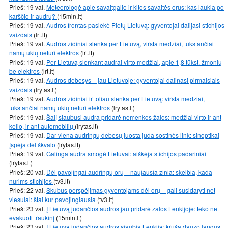
Prieš: 19 val.
Meteorologė apie savaitgalio ir kitos savaitės orus: kas laukia po
karščio ir audrų?
(15min.lt)
Prieš: 19 val.
Audros frontas pasiekė Pietų Lietuvą: gyventojai dalijasi stichijos
vaizdais
(lrt.lt)
Prieš: 19 val.
Audros židiniai slenka per Lietuvą, virsta medžiai, tūkstančiai
namų ūkių neturi elektros
(lrt.lt)
Prieš: 19 val.
Per Lietuvą slenkant audrai virto medžiai, apie 1,8 tūkst. žmonių
be elektros
(lrt.lt)
Prieš: 19 val.
Audros debesys – jau Lietuvoje: gyventojai dalinasi pirmaisiais
vaizdais
(lrytas.lt)
Prieš: 19 val.
Audros židiniai ir toliau slenka per Lietuvą: virsta medžiai,
tūkstančiai namų ūkių neturi elektros
(lrytas.lt)
Prieš: 19 val.
Šalį siaubusi audra pridarė nemenkos žalos: medžiai virto ir ant
kelio, ir ant automobilių
(lrytas.lt)
Prieš: 19 val.
Dar viena audringų debesų juosta juda sostinės link: sinoptikai
įspėja dėl škvalo
(lrytas.lt)
Prieš: 19 val.
Galinga audra smogė Lietuvai: aiškėja stichijos padariniai
(lrytas.lt)
Prieš: 20 val.
Dėl pavojingai audringų orų – naujausia žinia: skelbia, kada
nurims stichijos
(tv3.lt)
Prieš: 22 val.
Skubus perspėjimas gyventojams dėl orų – gali susidaryti net
viesulai: štai kur pavojingiausia
(tv3.lt)
Prieš: 23 val.
Į Lietuvą judančios audros jau pridarė žalos Lenkijoje: teko net
evakuoti traukinį
(15min.lt)
Prieš: 23 val.
Į Lietuvą judančios audros siaubia Lenkiją: kruša daužo langus,