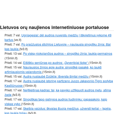
Lietuvos orų naujienos internetiniuose portaluose
Prieš: 7 val.
Ugniagesiai: dėl audros nuverstų medžių į iškvietimus vykome 49
kartus
(ve.lt)
Prieš: 7 val.
Po praūžusios stichijos Lietuvoje – naujausia sinoptikų žinia: štai
kas laukia
(tv3.lt)
Prieš: 13 val.
Po viską niokojančios audros – sinoptiko žinia: laukia permainos
(15min.lt)
Prieš: 14 val.
Eišiškių seniūnas po audros: „Gyventojai šoke“
(15min.lt)
Prieš: 15 val.
Naujausios žinios apie audrą: sinoptikė pasakė, ko laukti
artimiausiomis valandomis
(15min.lt)
Prieš: 15 val.
Audra nusiaubė Dzūkiją: išversta šimtai medžių
(15min.lt)
Prieš: 17 val.
Audra nusiaubė istorinę partizano Juozo Jakavonio-Tigro sodybą
Kasčiūnuose
(15min.lt)
Prieš: 17 val.
Neįtikėtinas kadras: tai, ką pavyko užfiksuoti audros metu, atima
žadą
(tv3.lt)
Prieš: 17 val.
Sinoptikas tapo galingos audros liudininku: papasakojo, kaip
viskas vyko
(15min.lt)
Prieš: 17 val.
Skelbia vaizdus: škvalas šluoja medžius, užversti keliai – įspėja,
kas laukia toliau
(tv3.lt)