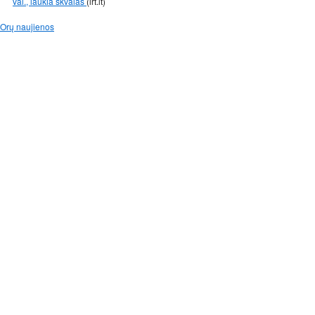
val., laukia škvalas
(lrt.lt)
Orų naujienos