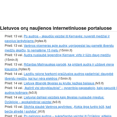
Lietuvos orų naujienos internetiniuose portaluose
Prieš: 13 val.
Po audros – skaudūs vaizdai iš Kernavės: nuversti medžiai ir
pavojus lankytojams
(lrytas.lt)
Prieš: 13 val.
Varėnos vicemeras apie audrą: ugniagesiai jau pametė išverstų
medžių skaičių, to nematėme 15 metų
(15min.lt)
Prieš: 13 val.
Audra nusiaubė legendinę Kernavę: virto ir lūžo daug medžių
(15min.lt)
Prieš: 13 val.
Ričardas Malinauskas parodė, ką pridarė audra ir uždavė vieną
klausimą
(lrytas.lt)
Prieš: 14 val.
Lazdijų rajone tvarkomi praūžusios audros padariniai: daugybė
išverstų medžių, kai kur nėra elektros
(15min.lt)
Prieš: 14 val.
Lietuvą išbandė škvalas su kruša: kažkas baisaus
(tv3.lt)
Prieš: 14 val.
„Įkalinti visi stovyklautojai“ – gyventoja papasakojo, kaip papuolė į
audros košmarą
(tv3.lt)
Prieš: 14 val.
Lietuviai dalijasi vaizdais kaip škvalas nusiaubė miestus:
Dzūkijoje – apokaliptiniai vaizdai
(tv3.lt)
Prieš: 15 val.
Stichija siaubė Varėnos apylinkes: „Kokia jėga turėjo būti, kad
beržą atnešė į sodybą“
(lrt.lt)
Prieš: 15 val.
Po galingos audros – sukrečiantys vaizdai iš Dzūkijos: aiškėja