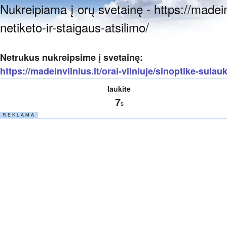
Nukreipiama į orų svetainę - https://madeinv
netiketo-ir-staigaus-atsilimo/
Netrukus nukreipsime į svetainę:
https://madeinvilnius.lt/orai-vilniuje/sinoptike-sulau
laukite
7
s
R E K L A M A