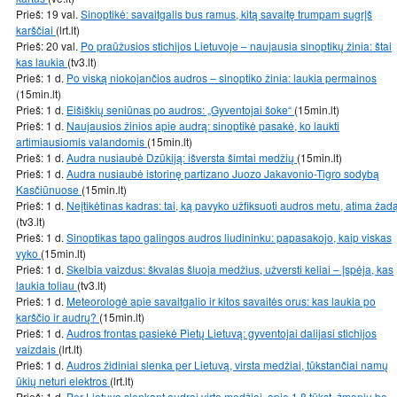
Prieš: 19 val.
Sinoptikė: savaitgalis bus ramus, kitą savaitę trumpam sugrįš
karščiai
(lrt.lt)
Prieš: 20 val.
Po praūžusios stichijos Lietuvoje – naujausia sinoptikų žinia: štai
kas laukia
(tv3.lt)
Prieš: 1 d.
Po viską niokojančios audros – sinoptiko žinia: laukia permainos
(15min.lt)
Prieš: 1 d.
Eišiškių seniūnas po audros: „Gyventojai šoke“
(15min.lt)
Prieš: 1 d.
Naujausios žinios apie audrą: sinoptikė pasakė, ko laukti
artimiausiomis valandomis
(15min.lt)
Prieš: 1 d.
Audra nusiaubė Dzūkiją: išversta šimtai medžių
(15min.lt)
Prieš: 1 d.
Audra nusiaubė istorinę partizano Juozo Jakavonio-Tigro sodybą
Kasčiūnuose
(15min.lt)
Prieš: 1 d.
Neįtikėtinas kadras: tai, ką pavyko užfiksuoti audros metu, atima žad
(tv3.lt)
Prieš: 1 d.
Sinoptikas tapo galingos audros liudininku: papasakojo, kaip viskas
vyko
(15min.lt)
Prieš: 1 d.
Skelbia vaizdus: škvalas šluoja medžius, užversti keliai – įspėja, kas
laukia toliau
(tv3.lt)
Prieš: 1 d.
Meteorologė apie savaitgalio ir kitos savaitės orus: kas laukia po
karščio ir audrų?
(15min.lt)
Prieš: 1 d.
Audros frontas pasiekė Pietų Lietuvą: gyventojai dalijasi stichijos
vaizdais
(lrt.lt)
Prieš: 1 d.
Audros židiniai slenka per Lietuvą, virsta medžiai, tūkstančiai namų
ūkių neturi elektros
(lrt.lt)
Prieš: 1 d.
Per Lietuvą slenkant audrai virto medžiai, apie 1,8 tūkst. žmonių be