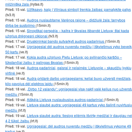
milžiniška žala
(lrytas.lt)
Prieš: 15 val.
Užfiksavo, kaip į Vilniaus simbolį trenkia žaibas: pamatykite patys
(tv3.lt)
Prieš: 15 val.
Audros nusiaubtame Varėnos rajone – didžiulė žala: tarnybos
dirba be sustojimo
(15min.lt)
Prieš: 15 val.
Sinoptikai perspėja – kaitra ir škvalas išbandė Lietuvą: štai kada
užgrius drėgnesni ciklonai
(tv3.lt)
Prieš: 17 val.
Druskininkai bando sutvarkyti audros padarinius
(15min.lt)
Prieš: 17 val.
Ugniagesiai dėl audros nuverstų medžių į iškvietimus vyko beveik
50 kartų
(ve.lt)
Prieš: 17 val.
Kokia audra užgriuvo Pietų Lietuvą: po svilinančio karščio –
tūkstančiai žaibų ir galingas škvalas
(15min.lt)
Prieš: 18 val.
Audros padariniai, gaisrai ir nelaimės: Lietuvoje – skaudžių įvykių
virtinė
(ve.lt)
Prieš: 18 val.
Audra pridarė darbo ugniagesiams: keliai buvo užversti medžiais,
kilo pavojus dėl elektros laidų
(15min.lt)
Prieš: 18 val.
„Dirbo 12 valandų“: ugniagesiai visą naktį valė kelius nuo užverst
medžių
(15min.lt)
Prieš: 19 val.
Aiškėja Lietuvą nusiaubusios audros padariniai
(15min.lt)
Prieš: 19 val.
Lietuvą siaubė audra: ugniagesiai 49 kartus vyko šalinti nuvirtusių
medžių
(lrt.lt)
Prieš: 19 val.
Lietuvą siaubė audra: tiesiog eilėmis išvirtę medžiai ir daugiau ne
4,2 tūkst. žaibų
(lrt.lt)
Prieš: 19 val.
Ugniagesiai: dėl audros nuverstų medžių į iškvietimus vykome 49
kartus
(ve.lt)