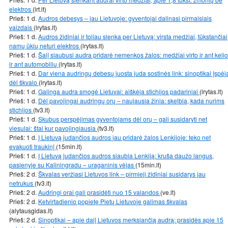
elektros
(lrt.lt)
Prieš: 1 d.
Audros debesys – jau Lietuvoje: gyventojai dalinasi pirmaisiais
vaizdais
(lrytas.lt)
Prieš: 1 d.
Audros židiniai ir toliau slenka per Lietuvą: virsta medžiai, tūkstančiai
namų ūkių neturi elektros
(lrytas.lt)
Prieš: 1 d.
Šalį siaubusi audra pridarė nemenkos žalos: medžiai virto ir ant kelio
ir ant automobilių
(lrytas.lt)
Prieš: 1 d.
Dar viena audringų debesų juosta juda sostinės link: sinoptikai įspėj
dėl škvalo
(lrytas.lt)
Prieš: 1 d.
Galinga audra smogė Lietuvai: aiškėja stichijos padariniai
(lrytas.lt)
Prieš: 1 d.
Dėl pavojingai audringų orų – naujausia žinia: skelbia, kada nurims
stichijos
(tv3.lt)
Prieš: 1 d.
Skubus perspėjimas gyventojams dėl orų – gali susidaryti net
viesulai: štai kur pavojingiausia
(tv3.lt)
Prieš: 1 d.
Į Lietuvą judančios audros jau pridarė žalos Lenkijoje: teko net
evakuoti traukinį
(15min.lt)
Prieš: 1 d.
Į Lietuvą judančios audros siaubia Lenkiją: kruša daužo langus,
pasienyje su Kaliningradu – uraganinis vėjas
(15min.lt)
Prieš: 2 d.
Škvalas veržiasi Lietuvos link – pirmieji židiniai susidarys jau
netrukus
(tv3.lt)
Prieš: 2 d.
Audringi orai gali prasidėti nuo 15 valandos
(ve.lt)
Prieš: 2 d.
Ketvirtadienio popietę Pietų Lietuvoje galimas škvalas
(alytausgidas.lt)
Prieš: 2 d.
Sinoptikai – apie dalį Lietuvos merksiančią audrą: prasidės apie 15