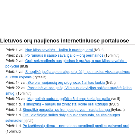
Lietuvos orų naujienos internetiniuose portaluose
Prieš: 1 val.
Nuo kitos savaitės – kaitra ir audringi orai
(tv3.lt)
Prieš: 2 val.
Po ramaus ir sauso savaitgalio – orų permainos
(15min.lt)
Prieš: 2 val.
Orai: sekmadienis bus giedras ir gražus, o nuo kitos savaitės –
pokyčiai
(lrt.lt)
Prieš: 4 val.
Sinoptikė įspėja apie staigų orų lūžį – po nakties viskas apsivers
aukštyn kojomis
(lrytas.lt)
Prieš: 14 val.
Skelbia naujausią orų prognozę: štai kas laukia
(tv3.lt)
Prieš: 22 val.
Paskelbė vaizdo įrašą: Vilniaus televizijos bokštas sugėrė žaibo
smūgį
(15min.lt)
Prieš: 23 val.
Magnetinė audra rugpjūčio 8 dieną: kokia jos galia
(ve.lt)
Prieš: 1 d.
Iš sinoptikų – naujausia žinia: štai kokie orai užklups
(tv3.lt)
Prieš: 1 d.
Sinoptikė perspėja: po trumpos gaivos – nauja banga
(lrytas.lt)
Prieš: 1 d.
Orai: didžiojoje šalies dalyje bus debesuota, saulės daugės
sekmadienį
(lrt.lt)
Prieš: 1 d.
Po karštesnių dienų – permainos: savaitgalį pasitiks gaivesni orai
(15min.lt)