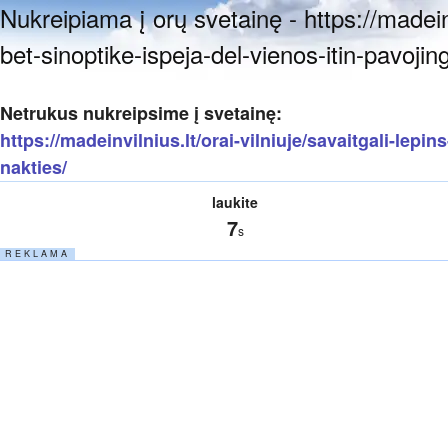
Nukreipiama į orų svetainę - https://madeinvi
bet-sinoptike-ispeja-del-vienos-itin-pavojin
Netrukus nukreipsime į svetainę:
https://madeinvilnius.lt/orai-vilniuje/savaitgali-lepi
nakties/
laukite
7
s
R E K L A M A