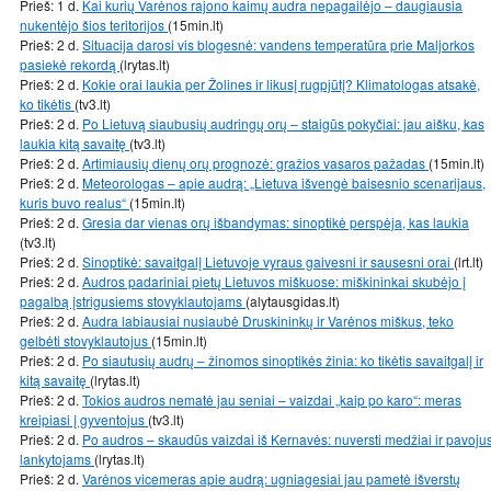
Prieš: 1 d.
Kai kurių Varėnos rajono kaimų audra nepagailėjo – daugiausia
nukentėjo šios teritorijos
(15min.lt)
Prieš: 2 d.
Situacija darosi vis blogesnė: vandens temperatūra prie Maljorkos
pasiekė rekordą
(lrytas.lt)
Prieš: 2 d.
Kokie orai laukia per Žolines ir likusį rugpjūtį? Klimatologas atsakė,
ko tikėtis
(tv3.lt)
Prieš: 2 d.
Po Lietuvą siaubusių audringų orų – staigūs pokyčiai: jau aišku, kas
laukia kitą savaitę
(tv3.lt)
Prieš: 2 d.
Artimiausių dienų orų prognozė: gražios vasaros pažadas
(15min.lt)
Prieš: 2 d.
Meteorologas – apie audrą: „Lietuva išvengė baisesnio scenarijaus,
kuris buvo realus“
(15min.lt)
Prieš: 2 d.
Gresia dar vienas orų išbandymas: sinoptikė perspėja, kas laukia
(tv3.lt)
Prieš: 2 d.
Sinoptikė: savaitgalį Lietuvoje vyraus gaivesni ir sausesni orai
(lrt.lt)
Prieš: 2 d.
Audros padariniai pietų Lietuvos miškuose: miškininkai skubėjo į
pagalbą įstrigusiems stovyklautojams
(alytausgidas.lt)
Prieš: 2 d.
Audra labiausiai nusiaubė Druskininkų ir Varėnos miškus, teko
gelbėti stovyklautojus
(15min.lt)
Prieš: 2 d.
Po siautusių audrų – žinomos sinoptikės žinia: ko tikėtis savaitgalį ir
kitą savaitę
(lrytas.lt)
Prieš: 2 d.
Tokios audros nematė jau seniai – vaizdai „kaip po karo“: meras
kreipiasi į gyventojus
(tv3.lt)
Prieš: 2 d.
Po audros – skaudūs vaizdai iš Kernavės: nuversti medžiai ir pavoju
lankytojams
(lrytas.lt)
Prieš: 2 d.
Varėnos vicemeras apie audrą: ugniagesiai jau pametė išverstų