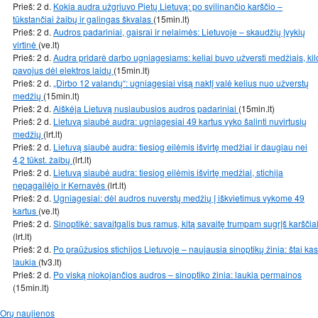
Prieš: 2 d.
Kokia audra užgriuvo Pietų Lietuvą: po svilinančio karščio –
tūkstančiai žaibų ir galingas škvalas
(15min.lt)
Prieš: 2 d.
Audros padariniai, gaisrai ir nelaimės: Lietuvoje – skaudžių įvykių
virtinė
(ve.lt)
Prieš: 2 d.
Audra pridarė darbo ugniagesiams: keliai buvo užversti medžiais, kil
pavojus dėl elektros laidų
(15min.lt)
Prieš: 2 d.
„Dirbo 12 valandų“: ugniagesiai visą naktį valė kelius nuo užverstų
medžių
(15min.lt)
Prieš: 2 d.
Aiškėja Lietuvą nusiaubusios audros padariniai
(15min.lt)
Prieš: 2 d.
Lietuvą siaubė audra: ugniagesiai 49 kartus vyko šalinti nuvirtusių
medžių
(lrt.lt)
Prieš: 2 d.
Lietuvą siaubė audra: tiesiog eilėmis išvirtę medžiai ir daugiau nei
4,2 tūkst. žaibų
(lrt.lt)
Prieš: 2 d.
Lietuvą siaubė audra: tiesiog eilėmis išvirtę medžiai, stichija
nepagailėjo ir Kernavės
(lrt.lt)
Prieš: 2 d.
Ugniagesiai: dėl audros nuverstų medžių į iškvietimus vykome 49
kartus
(ve.lt)
Prieš: 2 d.
Sinoptikė: savaitgalis bus ramus, kitą savaitę trumpam sugrįš karščia
(lrt.lt)
Prieš: 2 d.
Po praūžusios stichijos Lietuvoje – naujausia sinoptikų žinia: štai kas
laukia
(tv3.lt)
Prieš: 2 d.
Po viską niokojančios audros – sinoptiko žinia: laukia permainos
(15min.lt)
Orų naujienos