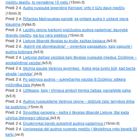
medžių skaičių, to nematėme 15 metų
(15min.lt)
Prieš: 2 d.
Audra nusiaubė legendinę Kernavę: virto ir lūžo daug medžių
(15min.lt)
Prieš: 2 d.
Ričardas Malinauskas parodė, ką pridarė audra ir uždavė vieną
klausimą
(lrytas.lt)
Prieš: 2 d.
Lazdijų rajone tvarkomi praūžusios audros padariniai: daugybė
išverstų medžių, kai kur nėra elektros
(15min.lt)
Prieš: 2 d.
Lietuvą išbandė škvalas su kruša: kažkas baisaus
(tv3.lt)
Prieš: 2 d.
„Įkalinti visi stovyklautojai“ – gyventoja papasakojo, kaip papuolė į
audros košmarą
(tv3.lt)
Prieš: 2 d.
Lietuviai dalijasi vaizdais kaip škvalas nusiaubė miestus: Dzūkijoje –
apokaliptiniai vaizdai
(tv3.lt)
Prieš: 2 d.
Stichija siaubė Varėnos apylinkes: „Kokia jėga turėjo būti, kad beržą
atnešė į sodybą“
(lrt.lt)
Prieš: 2 d.
Po galingos audros – sukrečiantys vaizdai iš Dzūkijos: aiškėja
milžiniška žala
(lrytas.lt)
Prieš: 2 d.
Užfiksavo, kaip į Vilniaus simbolį trenkia žaibas: pamatykite patys
(tv3.lt)
Prieš: 2 d.
Audros nusiaubtame Varėnos rajone – didžiulė žala: tarnybos dirba
be sustojimo
(15min.lt)
Prieš: 2 d.
Sinoptikai perspėja – kaitra ir škvalas išbandė Lietuvą: štai kada
užgrius drėgnesni ciklonai
(tv3.lt)
Prieš: 2 d.
Druskininkai bando sutvarkyti audros padarinius
(15min.lt)
Prieš: 2 d.
Ugniagesiai dėl audros nuverstų medžių į iškvietimus vyko beveik 50
kartų
(ve.lt)