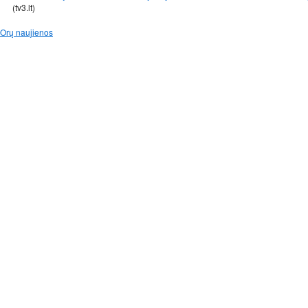
(tv3.lt)
Orų naujienos