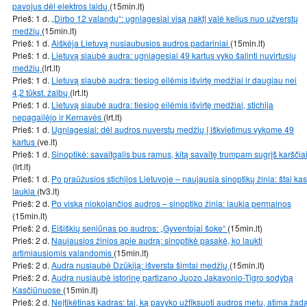
pavojus dėl elektros laidų
(15min.lt)
Prieš: 1 d.
„Dirbo 12 valandų“: ugniagesiai visą naktį valė kelius nuo užverstų
medžių
(15min.lt)
Prieš: 1 d.
Aiškėja Lietuvą nusiaubusios audros padariniai
(15min.lt)
Prieš: 1 d.
Lietuvą siaubė audra: ugniagesiai 49 kartus vyko šalinti nuvirtusių
medžių
(lrt.lt)
Prieš: 1 d.
Lietuvą siaubė audra: tiesiog eilėmis išvirtę medžiai ir daugiau nei
4,2 tūkst. žaibų
(lrt.lt)
Prieš: 1 d.
Lietuvą siaubė audra: tiesiog eilėmis išvirtę medžiai, stichija
nepagailėjo ir Kernavės
(lrt.lt)
Prieš: 1 d.
Ugniagesiai: dėl audros nuverstų medžių į iškvietimus vykome 49
kartus
(ve.lt)
Prieš: 1 d.
Sinoptikė: savaitgalis bus ramus, kitą savaitę trumpam sugrįš karščia
(lrt.lt)
Prieš: 1 d.
Po praūžusios stichijos Lietuvoje – naujausia sinoptikų žinia: štai kas
laukia
(tv3.lt)
Prieš: 2 d.
Po viską niokojančios audros – sinoptiko žinia: laukia permainos
(15min.lt)
Prieš: 2 d.
Eišiškių seniūnas po audros: „Gyventojai šoke“
(15min.lt)
Prieš: 2 d.
Naujausios žinios apie audrą: sinoptikė pasakė, ko laukti
artimiausiomis valandomis
(15min.lt)
Prieš: 2 d.
Audra nusiaubė Dzūkiją: išversta šimtai medžių
(15min.lt)
Prieš: 2 d.
Audra nusiaubė istorinę partizano Juozo Jakavonio-Tigro sodybą
Kasčiūnuose
(15min.lt)
Prieš: 2 d.
Neįtikėtinas kadras: tai, ką pavyko užfiksuoti audros metu, atima žad