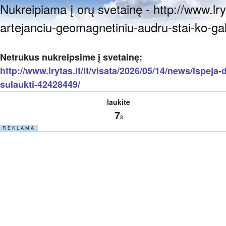
Nukreipiama į orų svetainę - http://www.lry
artejanciu-geomagnetiniu-audru-stai-ko-ga
Netrukus nukreipsime į svetainę:
http://www.lrytas.lt/it/visata/2026/05/14/news/ispeja
sulaukti-42428449/
laukite
7
s
R E K L A M A