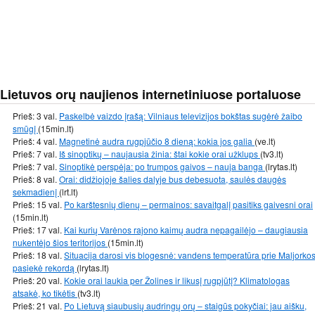
Lietuvos orų naujienos internetiniuose portaluose
Prieš: 3 val.
Paskelbė vaizdo įrašą: Vilniaus televizijos bokštas sugėrė žaibo
smūgį
(15min.lt)
Prieš: 4 val.
Magnetinė audra rugpjūčio 8 dieną: kokia jos galia
(ve.lt)
Prieš: 7 val.
Iš sinoptikų – naujausia žinia: štai kokie orai užklups
(tv3.lt)
Prieš: 7 val.
Sinoptikė perspėja: po trumpos gaivos – nauja banga
(lrytas.lt)
Prieš: 8 val.
Orai: didžiojoje šalies dalyje bus debesuota, saulės daugės
sekmadienį
(lrt.lt)
Prieš: 15 val.
Po karštesnių dienų – permainos: savaitgalį pasitiks gaivesni orai
(15min.lt)
Prieš: 17 val.
Kai kurių Varėnos rajono kaimų audra nepagailėjo – daugiausia
nukentėjo šios teritorijos
(15min.lt)
Prieš: 18 val.
Situacija darosi vis blogesnė: vandens temperatūra prie Maljorko
pasiekė rekordą
(lrytas.lt)
Prieš: 20 val.
Kokie orai laukia per Žolines ir likusį rugpjūtį? Klimatologas
atsakė, ko tikėtis
(tv3.lt)
Prieš: 21 val.
Po Lietuvą siaubusių audringų orų – staigūs pokyčiai: jau aišku,