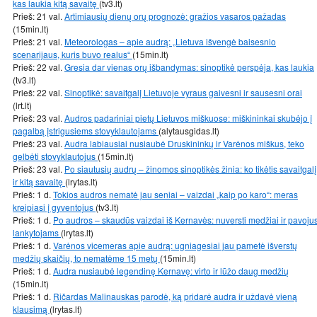
kas laukia kitą savaitę
(tv3.lt)
Prieš: 21 val.
Artimiausių dienų orų prognozė: gražios vasaros pažadas
(15min.lt)
Prieš: 21 val.
Meteorologas – apie audrą: „Lietuva išvengė baisesnio
scenarijaus, kuris buvo realus“
(15min.lt)
Prieš: 22 val.
Gresia dar vienas orų išbandymas: sinoptikė perspėja, kas laukia
(tv3.lt)
Prieš: 22 val.
Sinoptikė: savaitgalį Lietuvoje vyraus gaivesni ir sausesni orai
(lrt.lt)
Prieš: 23 val.
Audros padariniai pietų Lietuvos miškuose: miškininkai skubėjo į
pagalbą įstrigusiems stovyklautojams
(alytausgidas.lt)
Prieš: 23 val.
Audra labiausiai nusiaubė Druskininkų ir Varėnos miškus, teko
gelbėti stovyklautojus
(15min.lt)
Prieš: 23 val.
Po siautusių audrų – žinomos sinoptikės žinia: ko tikėtis savaitgalį
ir kitą savaitę
(lrytas.lt)
Prieš: 1 d.
Tokios audros nematė jau seniai – vaizdai „kaip po karo“: meras
kreipiasi į gyventojus
(tv3.lt)
Prieš: 1 d.
Po audros – skaudūs vaizdai iš Kernavės: nuversti medžiai ir pavoju
lankytojams
(lrytas.lt)
Prieš: 1 d.
Varėnos vicemeras apie audrą: ugniagesiai jau pametė išverstų
medžių skaičių, to nematėme 15 metų
(15min.lt)
Prieš: 1 d.
Audra nusiaubė legendinę Kernavę: virto ir lūžo daug medžių
(15min.lt)
Prieš: 1 d.
Ričardas Malinauskas parodė, ką pridarė audra ir uždavė vieną
klausimą
(lrytas.lt)