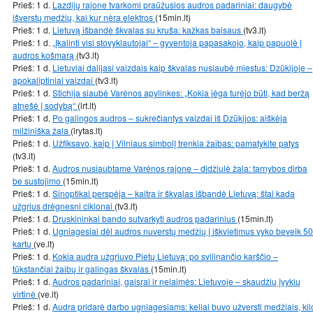
Prieš: 1 d.
Lazdijų rajone tvarkomi praūžusios audros padariniai: daugybė
išverstų medžių, kai kur nėra elektros
(15min.lt)
Prieš: 1 d.
Lietuvą išbandė škvalas su kruša: kažkas baisaus
(tv3.lt)
Prieš: 1 d.
„Įkalinti visi stovyklautojai“ – gyventoja papasakojo, kaip papuolė į
audros košmarą
(tv3.lt)
Prieš: 1 d.
Lietuviai dalijasi vaizdais kaip škvalas nusiaubė miestus: Dzūkijoje –
apokaliptiniai vaizdai
(tv3.lt)
Prieš: 1 d.
Stichija siaubė Varėnos apylinkes: „Kokia jėga turėjo būti, kad beržą
atnešė į sodybą“
(lrt.lt)
Prieš: 1 d.
Po galingos audros – sukrečiantys vaizdai iš Dzūkijos: aiškėja
milžiniška žala
(lrytas.lt)
Prieš: 1 d.
Užfiksavo, kaip į Vilniaus simbolį trenkia žaibas: pamatykite patys
(tv3.lt)
Prieš: 1 d.
Audros nusiaubtame Varėnos rajone – didžiulė žala: tarnybos dirba
be sustojimo
(15min.lt)
Prieš: 1 d.
Sinoptikai perspėja – kaitra ir škvalas išbandė Lietuvą: štai kada
užgrius drėgnesni ciklonai
(tv3.lt)
Prieš: 1 d.
Druskininkai bando sutvarkyti audros padarinius
(15min.lt)
Prieš: 1 d.
Ugniagesiai dėl audros nuverstų medžių į iškvietimus vyko beveik 50
kartų
(ve.lt)
Prieš: 1 d.
Kokia audra užgriuvo Pietų Lietuvą: po svilinančio karščio –
tūkstančiai žaibų ir galingas škvalas
(15min.lt)
Prieš: 1 d.
Audros padariniai, gaisrai ir nelaimės: Lietuvoje – skaudžių įvykių
virtinė
(ve.lt)
Prieš: 1 d.
Audra pridarė darbo ugniagesiams: keliai buvo užversti medžiais, kil