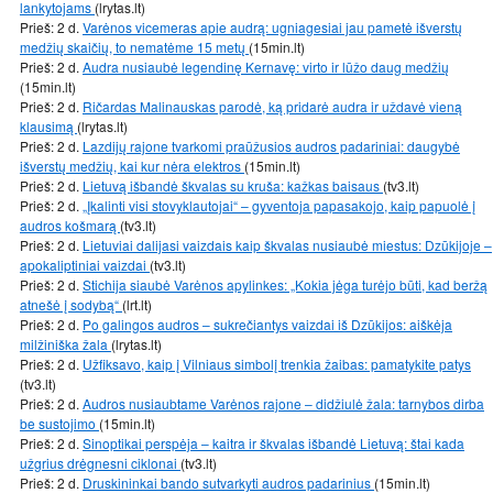
lankytojams
(lrytas.lt)
Prieš: 2 d.
Varėnos vicemeras apie audrą: ugniagesiai jau pametė išverstų
medžių skaičių, to nematėme 15 metų
(15min.lt)
Prieš: 2 d.
Audra nusiaubė legendinę Kernavę: virto ir lūžo daug medžių
(15min.lt)
Prieš: 2 d.
Ričardas Malinauskas parodė, ką pridarė audra ir uždavė vieną
klausimą
(lrytas.lt)
Prieš: 2 d.
Lazdijų rajone tvarkomi praūžusios audros padariniai: daugybė
išverstų medžių, kai kur nėra elektros
(15min.lt)
Prieš: 2 d.
Lietuvą išbandė škvalas su kruša: kažkas baisaus
(tv3.lt)
Prieš: 2 d.
„Įkalinti visi stovyklautojai“ – gyventoja papasakojo, kaip papuolė į
audros košmarą
(tv3.lt)
Prieš: 2 d.
Lietuviai dalijasi vaizdais kaip škvalas nusiaubė miestus: Dzūkijoje –
apokaliptiniai vaizdai
(tv3.lt)
Prieš: 2 d.
Stichija siaubė Varėnos apylinkes: „Kokia jėga turėjo būti, kad beržą
atnešė į sodybą“
(lrt.lt)
Prieš: 2 d.
Po galingos audros – sukrečiantys vaizdai iš Dzūkijos: aiškėja
milžiniška žala
(lrytas.lt)
Prieš: 2 d.
Užfiksavo, kaip į Vilniaus simbolį trenkia žaibas: pamatykite patys
(tv3.lt)
Prieš: 2 d.
Audros nusiaubtame Varėnos rajone – didžiulė žala: tarnybos dirba
be sustojimo
(15min.lt)
Prieš: 2 d.
Sinoptikai perspėja – kaitra ir škvalas išbandė Lietuvą: štai kada
užgrius drėgnesni ciklonai
(tv3.lt)
Prieš: 2 d.
Druskininkai bando sutvarkyti audros padarinius
(15min.lt)