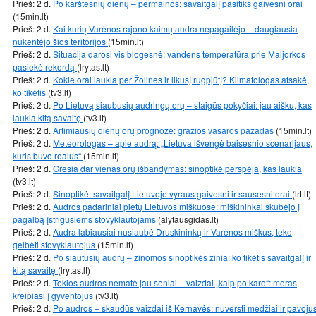
Prieš: 2 d.
Po karštesnių dienų – permainos: savaitgalį pasitiks gaivesni orai
(15min.lt)
Prieš: 2 d.
Kai kurių Varėnos rajono kaimų audra nepagailėjo – daugiausia
nukentėjo šios teritorijos
(15min.lt)
Prieš: 2 d.
Situacija darosi vis blogesnė: vandens temperatūra prie Maljorkos
pasiekė rekordą
(lrytas.lt)
Prieš: 2 d.
Kokie orai laukia per Žolines ir likusį rugpjūtį? Klimatologas atsakė,
ko tikėtis
(tv3.lt)
Prieš: 2 d.
Po Lietuvą siaubusių audringų orų – staigūs pokyčiai: jau aišku, kas
laukia kitą savaitę
(tv3.lt)
Prieš: 2 d.
Artimiausių dienų orų prognozė: gražios vasaros pažadas
(15min.lt)
Prieš: 2 d.
Meteorologas – apie audrą: „Lietuva išvengė baisesnio scenarijaus,
kuris buvo realus“
(15min.lt)
Prieš: 2 d.
Gresia dar vienas orų išbandymas: sinoptikė perspėja, kas laukia
(tv3.lt)
Prieš: 2 d.
Sinoptikė: savaitgalį Lietuvoje vyraus gaivesni ir sausesni orai
(lrt.lt)
Prieš: 2 d.
Audros padariniai pietų Lietuvos miškuose: miškininkai skubėjo į
pagalbą įstrigusiems stovyklautojams
(alytausgidas.lt)
Prieš: 2 d.
Audra labiausiai nusiaubė Druskininkų ir Varėnos miškus, teko
gelbėti stovyklautojus
(15min.lt)
Prieš: 2 d.
Po siautusių audrų – žinomos sinoptikės žinia: ko tikėtis savaitgalį ir
kitą savaitę
(lrytas.lt)
Prieš: 2 d.
Tokios audros nematė jau seniai – vaizdai „kaip po karo“: meras
kreipiasi į gyventojus
(tv3.lt)
Prieš: 2 d.
Po audros – skaudūs vaizdai iš Kernavės: nuversti medžiai ir pavoju