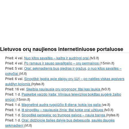
Lietuvos orų naujienos internetiniuose portaluose
Prieš: 4 val.
Nuo kitos savaitės – kaitra ir audringi orai
(tv3.lt)
Prieš: 4 val.
Po ramaus ir sauso savaitgalio – orų permainos
(15min.lt)
Prieš: 5 val.
Orai: sekmadienis bus giedras ir gražus, o nuo kitos savaitės –
pokyčiai
(lrt.lt)
Prieš: 6 val.
Sinoptikė įspėja apie staigų orų lūžį – po nakties viskas apsivers
aukštyn kojomis
(lrytas.lt)
Prieš: 16 val.
Skelbia naujausią orų prognozę: štai kas laukia
(tv3.lt)
Prieš: 1 d.
Paskelbė vaizdo įrašą: Vilniaus televizijos bokštas sugėrė žaibo
smūgį
(15min.lt)
Prieš: 1 d.
Magnetinė audra rugpjūčio 8 dieną: kokia jos galia
(ve.lt)
Prieš: 1 d.
Iš sinoptikų – naujausia žinia: štai kokie orai užklups
(tv3.lt)
Prieš: 1 d.
Sinoptikė perspėja: po trumpos gaivos – nauja banga
(lrytas.lt)
Prieš: 1 d.
Orai: didžiojoje šalies dalyje bus debesuota, saulės daugės
sekmadienį
(lrt.lt)