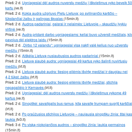
Prieš: 2 d.
Ugniagesiai dėl audros nuverstų medžių į iškvietimus vyko beveik 50
kartų
(ve.lt)
Prieš: 2 d.
Kokia audra užgriuvo Pietų Lietuvą: po svilinančio karščio –
tūkstančiai žaibų ir galingas škvalas
(15min.lt)
Prieš: 2 d.
Audros padariniai, gaisrai ir nelaimės: Lietuvoje – skaudžių įvykių
virtinė
(ve.lt)
Prieš: 2 d.
Audra pridarė darbo ugniagesiams: keliai buvo užversti medžiais, kil
pavojus dėl elektros laidų
(15min.lt)
Prieš: 2 d.
„Dirbo 12 valandų“: ugniagesiai visą naktį valė kelius nuo užverstų
medžių
(15min.lt)
Prieš: 2 d.
Aiškėja Lietuvą nusiaubusios audros padariniai
(15min.lt)
Prieš: 2 d.
Lietuvą siaubė audra: ugniagesiai 49 kartus vyko šalinti nuvirtusių
medžių
(lrt.lt)
Prieš: 2 d.
Lietuvą siaubė audra: tiesiog eilėmis išvirtę medžiai ir daugiau nei
4,2 tūkst. žaibų
(lrt.lt)
Prieš: 2 d.
Lietuvą siaubė audra: tiesiog eilėmis išvirtę medžiai, stichija
nepagailėjo ir Kernavės
(lrt.lt)
Prieš: 2 d.
Ugniagesiai: dėl audros nuverstų medžių į iškvietimus vykome 49
kartus
(ve.lt)
Prieš: 2 d.
Sinoptikė: savaitgalis bus ramus, kitą savaitę trumpam sugrįš karščia
(lrt.lt)
Prieš: 2 d.
Po praūžusios stichijos Lietuvoje – naujausia sinoptikų žinia: štai kas
laukia
(tv3.lt)
Prieš: 3 d.
Po viską niokojančios audros – sinoptiko žinia: laukia permainos
(15min.lt)