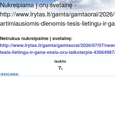
Nukreipiama į orų svetainę -
http://www.lrytas.lt/gamta/gamtaorai/2026
artimiausiomis-dienomis-tesis-lietingu-ir-g
Netrukus nukreipsime į svetainę:
http://www.lrytas.lt/gamta/gamtaorai/2026/07/07/ne
tesis-lietingu-ir-gana-vesiu-oru-laikotarpis-43064987
laukite
6
s
R E K L A M A