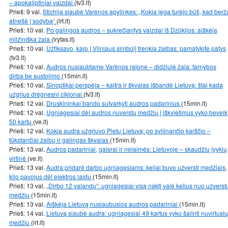
– apokaliptiniai vaizdai
(tv3.lt)
Prieš: 9 val.
Stichija siaubė Varėnos apylinkes: „Kokia jėga turėjo būti, kad berž
atnešė į sodybą“
(lrt.lt)
Prieš: 10 val.
Po galingos audros – sukrečiantys vaizdai iš Dzūkijos: aiškėja
milžiniška žala
(lrytas.lt)
Prieš: 10 val.
Užfiksavo, kaip į Vilniaus simbolį trenkia žaibas: pamatykite patys
(tv3.lt)
Prieš: 10 val.
Audros nusiaubtame Varėnos rajone – didžiulė žala: tarnybos
dirba be sustojimo
(15min.lt)
Prieš: 10 val.
Sinoptikai perspėja – kaitra ir škvalas išbandė Lietuvą: štai kada
užgrius drėgnesni ciklonai
(tv3.lt)
Prieš: 12 val.
Druskininkai bando sutvarkyti audros padarinius
(15min.lt)
Prieš: 12 val.
Ugniagesiai dėl audros nuverstų medžių į iškvietimus vyko beveik
50 kartų
(ve.lt)
Prieš: 12 val.
Kokia audra užgriuvo Pietų Lietuvą: po svilinančio karščio –
tūkstančiai žaibų ir galingas škvalas
(15min.lt)
Prieš: 13 val.
Audros padariniai, gaisrai ir nelaimės: Lietuvoje – skaudžių įvykių
virtinė
(ve.lt)
Prieš: 13 val.
Audra pridarė darbo ugniagesiams: keliai buvo užversti medžiais,
kilo pavojus dėl elektros laidų
(15min.lt)
Prieš: 13 val.
„Dirbo 12 valandų“: ugniagesiai visą naktį valė kelius nuo užverst
medžių
(15min.lt)
Prieš: 13 val.
Aiškėja Lietuvą nusiaubusios audros padariniai
(15min.lt)
Prieš: 14 val.
Lietuvą siaubė audra: ugniagesiai 49 kartus vyko šalinti nuvirtusių
medžių
(lrt.lt)