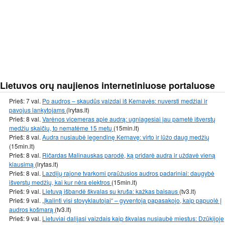
Lietuvos orų naujienos internetiniuose portaluose
Prieš: 7 val.
Po audros – skaudūs vaizdai iš Kernavės: nuversti medžiai ir
pavojus lankytojams
(lrytas.lt)
Prieš: 8 val.
Varėnos vicemeras apie audrą: ugniagesiai jau pametė išverstų
medžių skaičių, to nematėme 15 metų
(15min.lt)
Prieš: 8 val.
Audra nusiaubė legendinę Kernavę: virto ir lūžo daug medžių
(15min.lt)
Prieš: 8 val.
Ričardas Malinauskas parodė, ką pridarė audra ir uždavė vieną
klausimą
(lrytas.lt)
Prieš: 8 val.
Lazdijų rajone tvarkomi praūžusios audros padariniai: daugybė
išverstų medžių, kai kur nėra elektros
(15min.lt)
Prieš: 9 val.
Lietuvą išbandė škvalas su kruša: kažkas baisaus
(tv3.lt)
Prieš: 9 val.
„Įkalinti visi stovyklautojai“ – gyventoja papasakojo, kaip papuolė į
audros košmarą
(tv3.lt)
Prieš: 9 val.
Lietuviai dalijasi vaizdais kaip škvalas nusiaubė miestus: Dzūkijoje