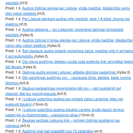
vaizdais
(lrt.lt)
Prieš: 1 d.
Audros židiniai slenka per Lietuvą, virsta medžiai, tūkstančiai namų
ūkių neturi elektros
(lrt.lt)
Prieš: 1 d.
Per Lietuvą slenkant audrai virto medžiai, apie 1,8 tūkst. žmonių be
elektros
(lrt.lt)
Prieš: 1 d.
Audros debesys – jau Lietuvoje: gyventojai dalinasi pirmaisiais
vaizdais
(lrytas.lt)
Prieš: 1 d.
Audros židiniai ir toliau slenka per Lietuvą: virsta medžiai, tūkstančiai
namų ūkių neturi elektros
(lrytas.lt)
Prieš: 1 d.
Šalį siaubusi audra pridarė nemenkos žalos: medžiai virto ir ant kelio
ir ant automobilių
(lrytas.lt)
Prieš: 1 d.
Dar viena audringų debesų juosta juda sostinės link: sinoptikai įspėj
dėl škvalo
(lrytas.lt)
Prieš: 1 d.
Galinga audra smogė Lietuvai: aiškėja stichijos padariniai
(lrytas.lt)
Prieš: 1 d.
Dėl pavojingai audringų orų – naujausia žinia: skelbia, kada nurims
stichijos
(tv3.lt)
Prieš: 1 d.
Skubus perspėjimas gyventojams dėl orų – gali susidaryti net
viesulai: štai kur pavojingiausia
(tv3.lt)
Prieš: 1 d.
Į Lietuvą judančios audros jau pridarė žalos Lenkijoje: teko net
evakuoti traukinį
(15min.lt)
Prieš: 1 d.
Į Lietuvą judančios audros siaubia Lenkiją: kruša daužo langus,
pasienyje su Kaliningradu – uraganinis vėjas
(15min.lt)
Prieš: 1 d.
Škvalas veržiasi Lietuvos link – pirmieji židiniai susidarys jau
netrukus
(tv3.lt)
Prieš: 1 d.
Audringi orai gali prasidėti nuo 15 valandos
(ve.lt)