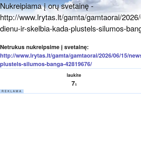
Nukreipiama į orų svetainę -
http://www.lrytas.lt/gamta/gamtaorai/2026/
dienu-ir-skelbia-kada-plustels-silumos-ba
Netrukus nukreipsime į svetainę:
http://www.lrytas.lt/gamta/gamtaorai/2026/06/15/news
plustels-silumos-banga-42819676/
laukite
6
s
R E K L A M A