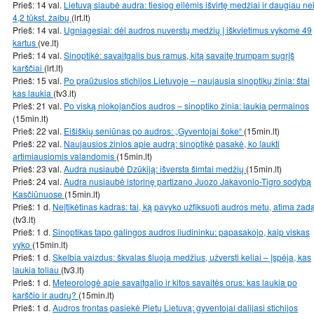
Prieš: 14 val.
Lietuvą siaubė audra: tiesiog eilėmis išvirtę medžiai ir daugiau ne
4,2 tūkst. žaibų
(lrt.lt)
Prieš: 14 val.
Ugniagesiai: dėl audros nuverstų medžių į iškvietimus vykome 49
kartus
(ve.lt)
Prieš: 14 val.
Sinoptikė: savaitgalis bus ramus, kitą savaitę trumpam sugrįš
karščiai
(lrt.lt)
Prieš: 15 val.
Po praūžusios stichijos Lietuvoje – naujausia sinoptikų žinia: štai
kas laukia
(tv3.lt)
Prieš: 21 val.
Po viską niokojančios audros – sinoptiko žinia: laukia permainos
(15min.lt)
Prieš: 22 val.
Eišiškių seniūnas po audros: „Gyventojai šoke“
(15min.lt)
Prieš: 22 val.
Naujausios žinios apie audrą: sinoptikė pasakė, ko laukti
artimiausiomis valandomis
(15min.lt)
Prieš: 23 val.
Audra nusiaubė Dzūkiją: išversta šimtai medžių
(15min.lt)
Prieš: 24 val.
Audra nusiaubė istorinę partizano Juozo Jakavonio-Tigro sodybą
Kasčiūnuose
(15min.lt)
Prieš: 1 d.
Neįtikėtinas kadras: tai, ką pavyko užfiksuoti audros metu, atima žad
(tv3.lt)
Prieš: 1 d.
Sinoptikas tapo galingos audros liudininku: papasakojo, kaip viskas
vyko
(15min.lt)
Prieš: 1 d.
Skelbia vaizdus: škvalas šluoja medžius, užversti keliai – įspėja, kas
laukia toliau
(tv3.lt)
Prieš: 1 d.
Meteorologė apie savaitgalio ir kitos savaitės orus: kas laukia po
karščio ir audrų?
(15min.lt)
Prieš: 1 d.
Audros frontas pasiekė Pietų Lietuvą: gyventojai dalijasi stichijos