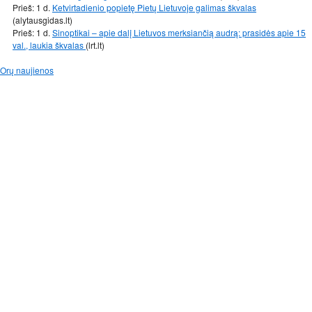
Prieš: 1 d.
Ketvirtadienio popietę Pietų Lietuvoje galimas škvalas
(alytausgidas.lt)
Prieš: 1 d.
Sinoptikai – apie dalį Lietuvos merksiančią audrą: prasidės apie 15
val., laukia škvalas
(lrt.lt)
Orų naujienos