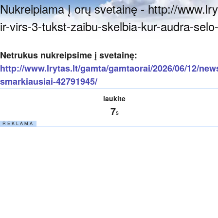
Nukreipiama į orų svetainę - http://www.lr
ir-virs-3-tukst-zaibu-skelbia-kur-audra-se
Netrukus nukreipsime į svetainę:
http://www.lrytas.lt/gamta/gamtaorai/2026/06/12/news/
smarkiausiai-42791945/
laukite
7
s
R E K L A M A