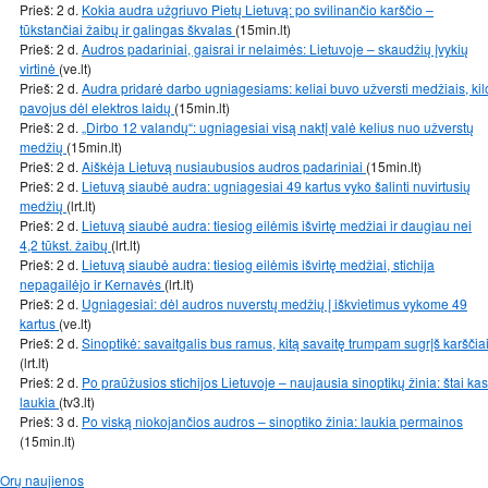
Prieš: 2 d.
Kokia audra užgriuvo Pietų Lietuvą: po svilinančio karščio –
tūkstančiai žaibų ir galingas škvalas
(15min.lt)
Prieš: 2 d.
Audros padariniai, gaisrai ir nelaimės: Lietuvoje – skaudžių įvykių
virtinė
(ve.lt)
Prieš: 2 d.
Audra pridarė darbo ugniagesiams: keliai buvo užversti medžiais, kil
pavojus dėl elektros laidų
(15min.lt)
Prieš: 2 d.
„Dirbo 12 valandų“: ugniagesiai visą naktį valė kelius nuo užverstų
medžių
(15min.lt)
Prieš: 2 d.
Aiškėja Lietuvą nusiaubusios audros padariniai
(15min.lt)
Prieš: 2 d.
Lietuvą siaubė audra: ugniagesiai 49 kartus vyko šalinti nuvirtusių
medžių
(lrt.lt)
Prieš: 2 d.
Lietuvą siaubė audra: tiesiog eilėmis išvirtę medžiai ir daugiau nei
4,2 tūkst. žaibų
(lrt.lt)
Prieš: 2 d.
Lietuvą siaubė audra: tiesiog eilėmis išvirtę medžiai, stichija
nepagailėjo ir Kernavės
(lrt.lt)
Prieš: 2 d.
Ugniagesiai: dėl audros nuverstų medžių į iškvietimus vykome 49
kartus
(ve.lt)
Prieš: 2 d.
Sinoptikė: savaitgalis bus ramus, kitą savaitę trumpam sugrįš karščia
(lrt.lt)
Prieš: 2 d.
Po praūžusios stichijos Lietuvoje – naujausia sinoptikų žinia: štai kas
laukia
(tv3.lt)
Prieš: 3 d.
Po viską niokojančios audros – sinoptiko žinia: laukia permainos
(15min.lt)
Orų naujienos