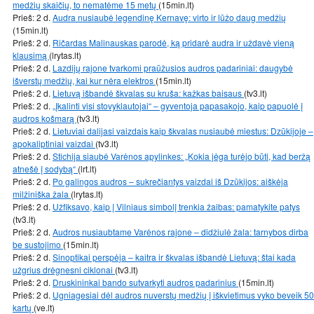
medžių skaičių, to nematėme 15 metų
(15min.lt)
Prieš: 2 d.
Audra nusiaubė legendinę Kernavę: virto ir lūžo daug medžių
(15min.lt)
Prieš: 2 d.
Ričardas Malinauskas parodė, ką pridarė audra ir uždavė vieną
klausimą
(lrytas.lt)
Prieš: 2 d.
Lazdijų rajone tvarkomi praūžusios audros padariniai: daugybė
išverstų medžių, kai kur nėra elektros
(15min.lt)
Prieš: 2 d.
Lietuvą išbandė škvalas su kruša: kažkas baisaus
(tv3.lt)
Prieš: 2 d.
„Įkalinti visi stovyklautojai“ – gyventoja papasakojo, kaip papuolė į
audros košmarą
(tv3.lt)
Prieš: 2 d.
Lietuviai dalijasi vaizdais kaip škvalas nusiaubė miestus: Dzūkijoje –
apokaliptiniai vaizdai
(tv3.lt)
Prieš: 2 d.
Stichija siaubė Varėnos apylinkes: „Kokia jėga turėjo būti, kad beržą
atnešė į sodybą“
(lrt.lt)
Prieš: 2 d.
Po galingos audros – sukrečiantys vaizdai iš Dzūkijos: aiškėja
milžiniška žala
(lrytas.lt)
Prieš: 2 d.
Užfiksavo, kaip į Vilniaus simbolį trenkia žaibas: pamatykite patys
(tv3.lt)
Prieš: 2 d.
Audros nusiaubtame Varėnos rajone – didžiulė žala: tarnybos dirba
be sustojimo
(15min.lt)
Prieš: 2 d.
Sinoptikai perspėja – kaitra ir škvalas išbandė Lietuvą: štai kada
užgrius drėgnesni ciklonai
(tv3.lt)
Prieš: 2 d.
Druskininkai bando sutvarkyti audros padarinius
(15min.lt)
Prieš: 2 d.
Ugniagesiai dėl audros nuverstų medžių į iškvietimus vyko beveik 50
kartų
(ve.lt)