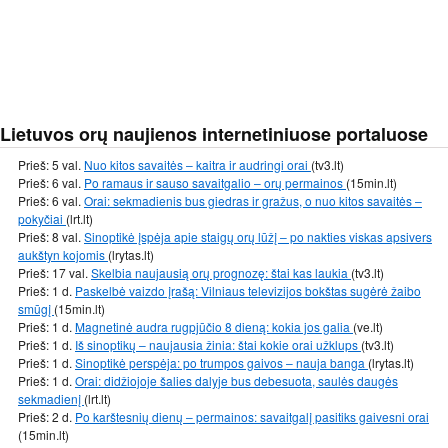
Lietuvos orų naujienos internetiniuose portaluose
Prieš: 5 val.
Nuo kitos savaitės – kaitra ir audringi orai
(tv3.lt)
Prieš: 6 val.
Po ramaus ir sauso savaitgalio – orų permainos
(15min.lt)
Prieš: 6 val.
Orai: sekmadienis bus giedras ir gražus, o nuo kitos savaitės –
pokyčiai
(lrt.lt)
Prieš: 8 val.
Sinoptikė įspėja apie staigų orų lūžį – po nakties viskas apsivers
aukštyn kojomis
(lrytas.lt)
Prieš: 17 val.
Skelbia naujausią orų prognozę: štai kas laukia
(tv3.lt)
Prieš: 1 d.
Paskelbė vaizdo įrašą: Vilniaus televizijos bokštas sugėrė žaibo
smūgį
(15min.lt)
Prieš: 1 d.
Magnetinė audra rugpjūčio 8 dieną: kokia jos galia
(ve.lt)
Prieš: 1 d.
Iš sinoptikų – naujausia žinia: štai kokie orai užklups
(tv3.lt)
Prieš: 1 d.
Sinoptikė perspėja: po trumpos gaivos – nauja banga
(lrytas.lt)
Prieš: 1 d.
Orai: didžiojoje šalies dalyje bus debesuota, saulės daugės
sekmadienį
(lrt.lt)
Prieš: 2 d.
Po karštesnių dienų – permainos: savaitgalį pasitiks gaivesni orai
(15min.lt)