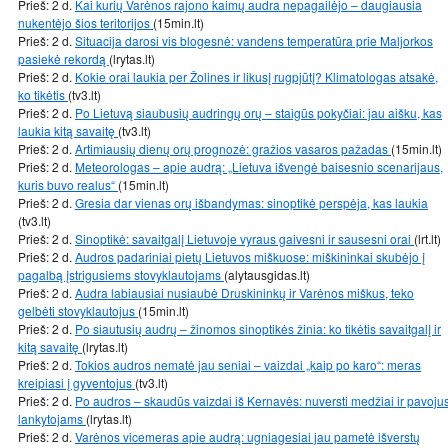
Prieš: 2 d.
Kai kurių Varėnos rajono kaimų audra nepagailėjo – daugiausia
nukentėjo šios teritorijos
(15min.lt)
Prieš: 2 d.
Situacija darosi vis blogesnė: vandens temperatūra prie Maljorkos
pasiekė rekordą
(lrytas.lt)
Prieš: 2 d.
Kokie orai laukia per Žolines ir likusį rugpjūtį? Klimatologas atsakė,
ko tikėtis
(tv3.lt)
Prieš: 2 d.
Po Lietuvą siaubusių audringų orų – staigūs pokyčiai: jau aišku, kas
laukia kitą savaitę
(tv3.lt)
Prieš: 2 d.
Artimiausių dienų orų prognozė: gražios vasaros pažadas
(15min.lt)
Prieš: 2 d.
Meteorologas – apie audrą: „Lietuva išvengė baisesnio scenarijaus,
kuris buvo realus“
(15min.lt)
Prieš: 2 d.
Gresia dar vienas orų išbandymas: sinoptikė perspėja, kas laukia
(tv3.lt)
Prieš: 2 d.
Sinoptikė: savaitgalį Lietuvoje vyraus gaivesni ir sausesni orai
(lrt.lt)
Prieš: 2 d.
Audros padariniai pietų Lietuvos miškuose: miškininkai skubėjo į
pagalbą įstrigusiems stovyklautojams
(alytausgidas.lt)
Prieš: 2 d.
Audra labiausiai nusiaubė Druskininkų ir Varėnos miškus, teko
gelbėti stovyklautojus
(15min.lt)
Prieš: 2 d.
Po siautusių audrų – žinomos sinoptikės žinia: ko tikėtis savaitgalį ir
kitą savaitę
(lrytas.lt)
Prieš: 2 d.
Tokios audros nematė jau seniai – vaizdai „kaip po karo“: meras
kreipiasi į gyventojus
(tv3.lt)
Prieš: 2 d.
Po audros – skaudūs vaizdai iš Kernavės: nuversti medžiai ir pavoju
lankytojams
(lrytas.lt)
Prieš: 2 d.
Varėnos vicemeras apie audrą: ugniagesiai jau pametė išverstų