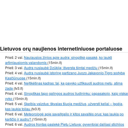
Lietuvos orų naujienos internetiniuose portaluose
Prieš: 2 val.
Naujausios žinios apie audrą: sinoptikė pasakė, ko laukti
artimiausiomis valandomis
(15min.lt)
Prieš: 3 val.
Audra nusiaubė Dzūkiją: išversta šimtai medžių
(15min.lt)
Prieš: 4 val.
Audra nusiaubė istorinę partizano Juozo Jakavonio-Tigro sodybą
Kasčiūnuose
(15min.lt)
Prieš: 4 val.
Neįtikėtinas kadras: tai, ką pavyko užfiksuoti audros metu, atima
žadą
(tv3.lt)
Prieš: 4 val.
Sinoptikas tapo galingos audros liudininku: papasakojo, kaip viska
vyko
(15min.lt)
Prieš: 5 val.
Skelbia vaizdus: škvalas šluoja medžius, užversti keliai – įspėja,
kas laukia toliau
(tv3.lt)
Prieš: 6 val.
Meteorologė apie savaitgalio ir kitos savaitės orus: kas laukia po
karščio ir audrų?
(15min.lt)
Prieš: 6 val.
Audros frontas pasiekė Pietų Lietuvą: gyventojai dalijasi stichijos