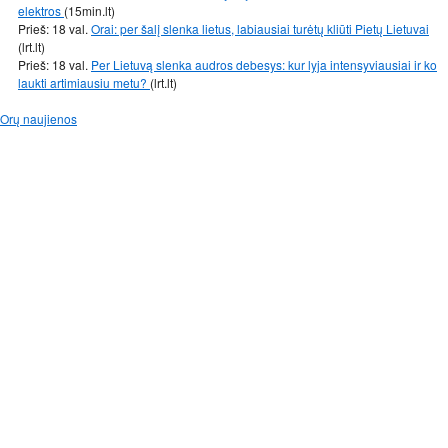
elektros
(15min.lt)
Prieš: 18 val.
Orai: per šalį slenka lietus, labiausiai turėtų kliūti Pietų Lietuvai
(lrt.lt)
Prieš: 18 val.
Per Lietuvą slenka audros debesys: kur lyja intensyviausiai ir ko
laukti artimiausiu metu?
(lrt.lt)
Orų naujienos