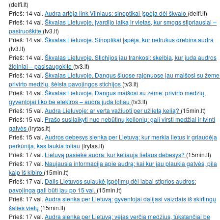
(delfi.lt)
Prieš: 14 val.
Audra artėja link Vilniaus: sinoptikai įspėja dėl škvalo
(delfi.lt)
Prieš: 14 val.
Škvalas Lietuvoje. Įvardijo laiką ir vietas, kur smogs stipriausiai –
pasiruoškite
(tv3.lt)
Prieš: 14 val.
Škvalas Lietuvoje. Sinoptikai įspėja, kur netrukus drebins audra
(tv3.lt)
Prieš: 14 val.
Škvalas Lietuvoje. Stichijos jau trankosi: skelbia, kur juda audros
židiniai – pasisaugokite
(tv3.lt)
Prieš: 14 val.
Škvalas Lietuvoje. Dangus šiuose rajonuose jau maišosi su žeme
privirto medžių, šėlsta pavojingos stichijos
(tv3.lt)
Prieš: 14 val.
Škvalas Lietuvoje. Dangus maišosi su žeme: privirto medžių,
gyventojai liko be elektros – audra juda toliau
(tv3.lt)
Prieš: 15 val.
Audra Lietuvoje: ar verta važiuoti per užlietą kelią?
(15min.lt)
Prieš: 15 val.
Prašo susilaikyti nuo nebūtinų kelionių: gali virsti medžiai ir tvinti
gatvės
(lrytas.lt)
Prieš: 15 val.
Audros debesys slenka per Lietuvą: kur merkia lietus ir griaudėja
perkūnija, kas laukia toliau
(lrytas.lt)
Prieš: 17 val.
Lietuvą pasiekė audra: kur keliauja lietaus debesys?
(15min.lt)
Prieš: 17 val.
Naujausia informacija apie audrą: kai kur jau plaukia gatvės, pila
kaip iš kibiro
(15min.lt)
Prieš: 17 val.
Dalis Lietuvos sulaukė įspėjimų dėl labai stiprios audros:
pavojinga gali būti jau po 15 val.
(15min.lt)
Prieš: 17 val.
Audra slenka per Lietuvą: gyventojai dalijasi vaizdais iš skirtingų
šalies vietų
(15min.lt)
Prieš: 17 val.
Audra slenka per Lietuvą: vėjas verčia medžius, tūkstančiai be