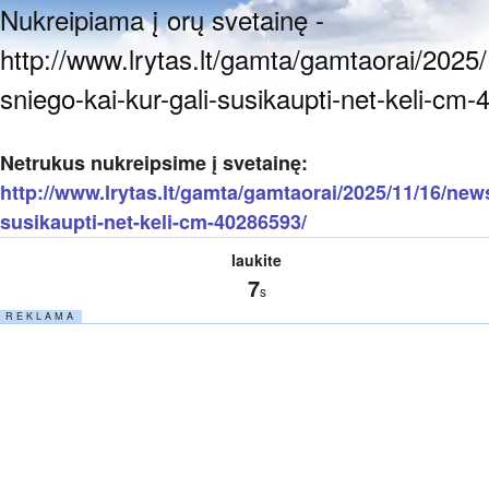
Nukreipiama į orų svetainę -
http://www.lrytas.lt/gamta/gamtaorai/2025/1
sniego-kai-kur-gali-susikaupti-net-keli-cm
Netrukus nukreipsime į svetainę:
http://www.lrytas.lt/gamta/gamtaorai/2025/11/16/news/
susikaupti-net-keli-cm-40286593/
laukite
7
s
R E K L A M A