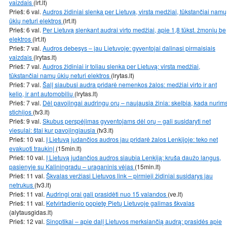
vaizdais
(lrt.lt)
Prieš: 6 val.
Audros židiniai slenka per Lietuvą, virsta medžiai, tūkstančiai namų
ūkių neturi elektros
(lrt.lt)
Prieš: 6 val.
Per Lietuvą slenkant audrai virto medžiai, apie 1,8 tūkst. žmonių be
elektros
(lrt.lt)
Prieš: 7 val.
Audros debesys – jau Lietuvoje: gyventojai dalinasi pirmaisiais
vaizdais
(lrytas.lt)
Prieš: 7 val.
Audros židiniai ir toliau slenka per Lietuvą: virsta medžiai,
tūkstančiai namų ūkių neturi elektros
(lrytas.lt)
Prieš: 7 val.
Šalį siaubusi audra pridarė nemenkos žalos: medžiai virto ir ant
kelio, ir ant automobilių
(lrytas.lt)
Prieš: 7 val.
Dėl pavojingai audringų orų – naujausia žinia: skelbia, kada nurim
stichijos
(tv3.lt)
Prieš: 9 val.
Skubus perspėjimas gyventojams dėl orų – gali susidaryti net
viesulai: štai kur pavojingiausia
(tv3.lt)
Prieš: 10 val.
Į Lietuvą judančios audros jau pridarė žalos Lenkijoje: teko net
evakuoti traukinį
(15min.lt)
Prieš: 10 val.
Į Lietuvą judančios audros siaubia Lenkiją: kruša daužo langus,
pasienyje su Kaliningradu – uraganinis vėjas
(15min.lt)
Prieš: 11 val.
Škvalas veržiasi Lietuvos link – pirmieji židiniai susidarys jau
netrukus
(tv3.lt)
Prieš: 11 val.
Audringi orai gali prasidėti nuo 15 valandos
(ve.lt)
Prieš: 11 val.
Ketvirtadienio popietę Pietų Lietuvoje galimas škvalas
(alytausgidas.lt)
Prieš: 12 val.
Sinoptikai – apie dalį Lietuvos merksiančią audrą: prasidės apie