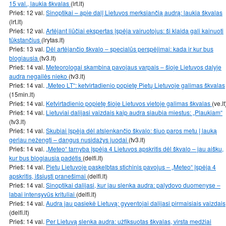
15 val., laukia škvalas
(lrt.lt)
Prieš: 12 val.
Sinoptikai – apie dalį Lietuvos merksiančią audrą: laukia škvalas
(lrt.lt)
Prieš: 12 val.
Artėjant liūčiai ekspertas įspėja vairuotojus: ši klaida gali kainuoti
tūkstančius
(lrytas.lt)
Prieš: 13 val.
Dėl artėjančio škvalo – specialūs perspėjimai: kada ir kur bus
blogiausia
(tv3.lt)
Prieš: 14 val.
Meteorologai skambina pavojaus varpais – šioje Lietuvos dalyje
audra negailės nieko
(tv3.lt)
Prieš: 14 val.
„Meteo LT“: ketvirtadienio popietę Pietų Lietuvoje galimas škvalas
(15min.lt)
Prieš: 14 val.
Ketvirtadienio popietę šioje Lietuvos vietoje galimas škvalas
(ve.lt
Prieš: 14 val.
Lietuviai dalijasi vaizdais kaip audra siaubia miestus: „Plaukiam“
(tv3.lt)
Prieš: 14 val.
Skubiai įspėja dėl atslenkančio škvalo: šiuo paros metu į lauką
geriau nežengti – dangus nusidažys juodai
(tv3.lt)
Prieš: 14 val.
„Meteo“ tarnyba įspėja 4 Lietuvos apskritis dėl škvalo – jau aišku,
kur bus blogiausia padėtis
(delfi.lt)
Prieš: 14 val.
Pietų Lietuvoje paskelbtas stichinis pavojus – „Meteo“ įspėja 4
apskritis, išsiųsti pranešimai
(delfi.lt)
Prieš: 14 val.
Sinoptikai dalijasi, kur jau slenka audra: palydovo duomenyse –
labai intensyvūs krituliai
(delfi.lt)
Prieš: 14 val.
Audra jau pasiekė Lietuvą: gyventojai dalijasi pirmaisiais vaizdais
(delfi.lt)
Prieš: 14 val.
Per Lietuvą slenka audra: užfiksuotas škvalas, virsta medžiai