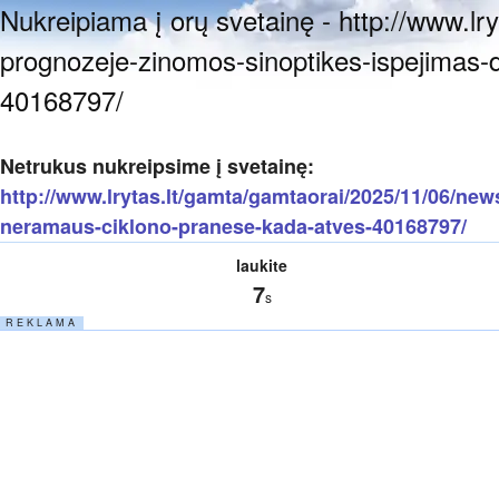
Nukreipiama į orų svetainę - http://www.l
prognozeje-zinomos-sinoptikes-ispejimas-
40168797/
Netrukus nukreipsime į svetainę:
http://www.lrytas.lt/gamta/gamtaorai/2025/11/06/ne
neramaus-ciklono-pranese-kada-atves-40168797/
laukite
7
s
R E K L A M A