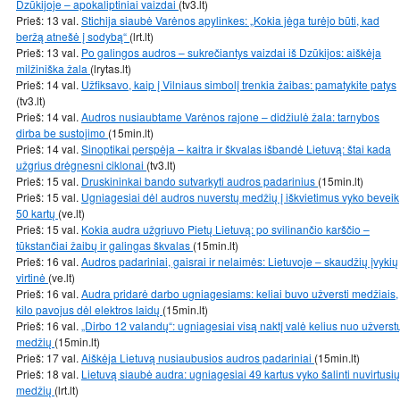
Dzūkijoje – apokaliptiniai vaizdai
(tv3.lt)
Prieš: 13 val.
Stichija siaubė Varėnos apylinkes: „Kokia jėga turėjo būti, kad
beržą atnešė į sodybą“
(lrt.lt)
Prieš: 13 val.
Po galingos audros – sukrečiantys vaizdai iš Dzūkijos: aiškėja
milžiniška žala
(lrytas.lt)
Prieš: 14 val.
Užfiksavo, kaip į Vilniaus simbolį trenkia žaibas: pamatykite patys
(tv3.lt)
Prieš: 14 val.
Audros nusiaubtame Varėnos rajone – didžiulė žala: tarnybos
dirba be sustojimo
(15min.lt)
Prieš: 14 val.
Sinoptikai perspėja – kaitra ir škvalas išbandė Lietuvą: štai kada
užgrius drėgnesni ciklonai
(tv3.lt)
Prieš: 15 val.
Druskininkai bando sutvarkyti audros padarinius
(15min.lt)
Prieš: 15 val.
Ugniagesiai dėl audros nuverstų medžių į iškvietimus vyko beveik
50 kartų
(ve.lt)
Prieš: 15 val.
Kokia audra užgriuvo Pietų Lietuvą: po svilinančio karščio –
tūkstančiai žaibų ir galingas škvalas
(15min.lt)
Prieš: 16 val.
Audros padariniai, gaisrai ir nelaimės: Lietuvoje – skaudžių įvykių
virtinė
(ve.lt)
Prieš: 16 val.
Audra pridarė darbo ugniagesiams: keliai buvo užversti medžiais,
kilo pavojus dėl elektros laidų
(15min.lt)
Prieš: 16 val.
„Dirbo 12 valandų“: ugniagesiai visą naktį valė kelius nuo užverst
medžių
(15min.lt)
Prieš: 17 val.
Aiškėja Lietuvą nusiaubusios audros padariniai
(15min.lt)
Prieš: 18 val.
Lietuvą siaubė audra: ugniagesiai 49 kartus vyko šalinti nuvirtusių
medžių
(lrt.lt)