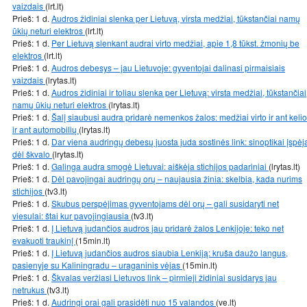
vaizdais
(lrt.lt)
Prieš: 1 d.
Audros židiniai slenka per Lietuvą, virsta medžiai, tūkstančiai namų
ūkių neturi elektros
(lrt.lt)
Prieš: 1 d.
Per Lietuvą slenkant audrai virto medžiai, apie 1,8 tūkst. žmonių be
elektros
(lrt.lt)
Prieš: 1 d.
Audros debesys – jau Lietuvoje: gyventojai dalinasi pirmaisiais
vaizdais
(lrytas.lt)
Prieš: 1 d.
Audros židiniai ir toliau slenka per Lietuvą: virsta medžiai, tūkstančiai
namų ūkių neturi elektros
(lrytas.lt)
Prieš: 1 d.
Šalį siaubusi audra pridarė nemenkos žalos: medžiai virto ir ant kelio
ir ant automobilių
(lrytas.lt)
Prieš: 1 d.
Dar viena audringų debesų juosta juda sostinės link: sinoptikai įspėj
dėl škvalo
(lrytas.lt)
Prieš: 1 d.
Galinga audra smogė Lietuvai: aiškėja stichijos padariniai
(lrytas.lt)
Prieš: 1 d.
Dėl pavojingai audringų orų – naujausia žinia: skelbia, kada nurims
stichijos
(tv3.lt)
Prieš: 1 d.
Skubus perspėjimas gyventojams dėl orų – gali susidaryti net
viesulai: štai kur pavojingiausia
(tv3.lt)
Prieš: 1 d.
Į Lietuvą judančios audros jau pridarė žalos Lenkijoje: teko net
evakuoti traukinį
(15min.lt)
Prieš: 1 d.
Į Lietuvą judančios audros siaubia Lenkiją: kruša daužo langus,
pasienyje su Kaliningradu – uraganinis vėjas
(15min.lt)
Prieš: 1 d.
Škvalas veržiasi Lietuvos link – pirmieji židiniai susidarys jau
netrukus
(tv3.lt)
Prieš: 1 d.
Audringi orai gali prasidėti nuo 15 valandos
(ve.lt)