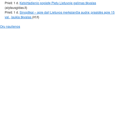
Prieš: 1 d.
Ketvirtadienio popietę Pietų Lietuvoje galimas škvalas
(alytausgidas.lt)
Prieš: 1 d.
Sinoptikai – apie dalį Lietuvos merksiančią audrą: prasidės apie 15
val., laukia škvalas
(lrt.lt)
Orų naujienos