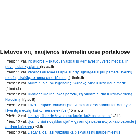
Lietuvos orų naujienos internetiniuose portaluose
Prieš: 11 val.
Po audros – skaudūs vaizdai iš Kernavės: nuversti medžiai ir
pavojus lankytojams
(lrytas.lt)
Prieš: 11 val.
Varėnos vicemeras apie audrą: ugniagesiai jau pametė išverstų
medžių skaičių, to nematėme 15 metų
(15min.lt)
Prieš: 12 val.
Audra nusiaubė legendinę Kernavę: virto ir lūžo daug medžių
(15min.lt)
Prieš: 12 val.
Ričardas Malinauskas parodė, ką pridarė audra ir uždavė vieną
klausimą
(lrytas.lt)
Prieš: 12 val.
Lazdijų rajone tvarkomi praūžusios audros padariniai: daugybė
išverstų medžių, kai kur nėra elektros
(15min.lt)
Prieš: 12 val.
Lietuvą išbandė škvalas su kruša: kažkas baisaus
(tv3.lt)
Prieš: 13 val.
„Įkalinti visi stovyklautojai“ – gyventoja papasakojo, kaip papuolė į
audros košmarą
(tv3.lt)
Prieš: 13 val.
Lietuviai dalijasi vaizdais kaip škvalas nusiaubė miestus: