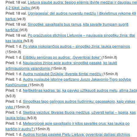
Prieš: 18 val.
Lietuvą siaubė audra: tiesiog eilėmis išvirtę medžiai ir daugiau ne
4,2 tūkst. žaibų
(lrt.lt)
Prieš: 18 val.
Ugniagesiai: dėl audros nuverstų medžių į iškvietimus vykome 49
kartus
(ve.lt)
Prieš: 18 val.
Sinoptikė: savaitgalis bus ramus, kitą savaitę trumpam sugrįš
karščiai
(lrt.lt)
Prieš: 18 val.
Po praūžusios stichijos Lietuvoje – naujausia sinoptikų žinia: štai
kas laukia
(tv3.lt)
Prieš: 1 d.
Po viską niokojančios audros – sinoptiko žinia: laukia permainos
(15min.lt)
Prieš: 1 d.
Eišiškių seniūnas po audros: „Gyventojai šoke“
(15min.lt)
Prieš: 1 d.
Naujausios žinios apie audrą: sinoptikė pasakė, ko laukti
artimiausiomis valandomis
(15min.lt)
Prieš: 1 d.
Audra nusiaubė Dzūkiją: išversta šimtai medžių
(15min.lt)
Prieš: 1 d.
Audra nusiaubė istorinę partizano Juozo Jakavonio-Tigro sodybą
Kasčiūnuose
(15min.lt)
Prieš: 1 d.
Neįtikėtinas kadras: tai, ką pavyko užfiksuoti audros metu, atima žad
(tv3.lt)
Prieš: 1 d.
Sinoptikas tapo galingos audros liudininku: papasakojo, kaip viskas
vyko
(15min.lt)
Prieš: 1 d.
Skelbia vaizdus: škvalas šluoja medžius, užversti keliai – įspėja, kas
laukia toliau
(tv3.lt)
Prieš: 1 d.
Meteorologė apie savaitgalio ir kitos savaitės orus: kas laukia po
karščio ir audrų?
(15min.lt)
Prieš: 1 d.
Audros frontas pasiekė Pietų Lietuvą: gyventojai dalijasi stichijos