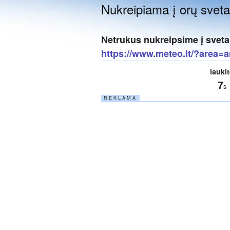
Nukreipiama į orų sveta
Netrukus nukreipsime į sveta
https://www.meteo.lt/?area=a
lauki
6
s
R E K L A M A