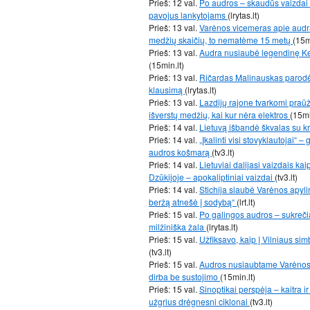
Prieš: 12 val.
Po audros – skaudūs vaizdai i
pavojus lankytojams
(lrytas.lt)
Prieš: 13 val.
Varėnos vicemeras apie audrą
medžių skaičių, to nematėme 15 metų
(15m
Prieš: 13 val.
Audra nusiaubė legendinę Ker
(15min.lt)
Prieš: 13 val.
Ričardas Malinauskas parodė,
klausimą
(lrytas.lt)
Prieš: 13 val.
Lazdijų rajone tvarkomi praū
išverstų medžių, kai kur nėra elektros
(15mi
Prieš: 14 val.
Lietuvą išbandė škvalas su k
Prieš: 14 val.
„Įkalinti visi stovyklautojai“
audros košmarą
(tv3.lt)
Prieš: 14 val.
Lietuviai dalijasi vaizdais ka
Dzūkijoje – apokaliptiniai vaizdai
(tv3.lt)
Prieš: 14 val.
Stichija siaubė Varėnos apylin
beržą atnešė į sodybą“
(lrt.lt)
Prieš: 15 val.
Po galingos audros – sukrečia
milžiniška žala
(lrytas.lt)
Prieš: 15 val.
Užfiksavo, kaip į Vilniaus sim
(tv3.lt)
Prieš: 15 val.
Audros nusiaubtame Varėnos r
dirba be sustojimo
(15min.lt)
Prieš: 15 val.
Sinoptikai perspėja – kaitra i
užgrius drėgnesni ciklonai
(tv3.lt)