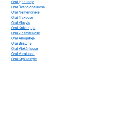
Orai Ignalinoje
Orai Švenčionėliuose
Orai Nemenčinėje
Orai Trakuose
Orai Vievyje
Orai Kalvarijoje
Orai Žiežmariuose
Orai Ariogaloje
Orai Birštone
Orai Viekšniuose
Orai Varniuose
Orai Kryžkalnyje