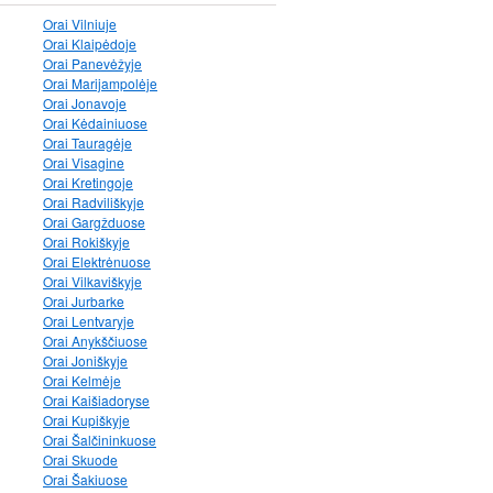
Orai Vilniuje
Orai Klaipėdoje
Orai Panevėžyje
Orai Marijampolėje
Orai Jonavoje
Orai Kėdainiuose
Orai Tauragėje
Orai Visagine
Orai Kretingoje
Orai Radviliškyje
Orai Gargžduose
Orai Rokiškyje
Orai Elektrėnuose
Orai Vilkaviškyje
Orai Jurbarke
Orai Lentvaryje
Orai Anykščiuose
Orai Joniškyje
Orai Kelmėje
Orai Kaišiadoryse
Orai Kupiškyje
Orai Šalčininkuose
Orai Skuode
Orai Šakiuose