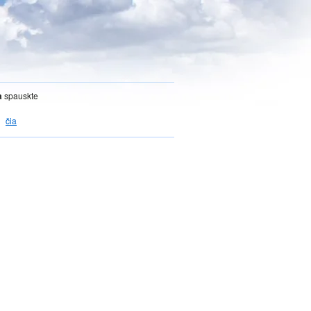
a
spauskte
čia