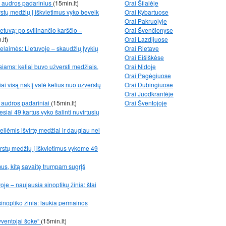
i audros padarinius
(15min.lt)
Orai Šilalėje
stų medžių į iškvietimus vyko beveik
Orai Kybartuose
Orai Pakruojyje
etuvą: po svilinančio karščio –
Orai Švenčionyse
.lt)
Orai Lazdijuose
nelaimės: Lietuvoje – skaudžių įvykių
Orai Rietave
Orai Eišiškėse
iams: keliai buvo užversti medžiais,
Orai Nidoje
Orai Pagėgiuose
ai visą naktį valė kelius nuo užverstų
Orai Dubingiuose
Orai Juodkrantėje
 audros padariniai
(15min.lt)
Orai Šventojoje
iai 49 kartus vyko šalinti nuvirtusių
eilėmis išvirtę medžiai ir daugiau nei
rstų medžių į iškvietimus vykome 49
mus, kitą savaitę trumpam sugrįš
oje – naujausia sinoptikų žinia: štai
inoptiko žinia: laukia permainos
yventojai šoke“
(15min.lt)