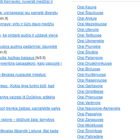
š Kernavės: nuversti medžiai ir
Orai Kaune
: ugniagesiai jau pametė išverstų
Orai Šiauliuose
in.lt)
Orai Alytuje
navę: virto ir lūžo daug medžių
Orai Mažeikiuose
Orai Utenoje
 ką pridarė audra ir uždavė vieną
Orai Telšiuose
Orai Ukmergėje
žusios audros padariniai: daugybė
Orai Plungėje
n.lt)
Orai Šilutėje
ruša: kažkas baisaus
(tv3.lt)
Orai Palangoje
 – gyventoja papasakojo, kaip papuolė į
Orai Druskininkuose
Orai Biržuose
ip škvalas nusiaubė miestus:
Orai Kuršėnuose
Orai Raseiniuose
kes: „Kokia jėga turėjo būti, kad
Orai Garliavoje
Orai Grigiškėse
ntys vaizdai iš Dzūkijos: aiškėja
Orai Prienuose
Orai Varėnoje
bolį trenkia žaibas: pamatykite patys
Orai Naujojoje-Akmenėje
Orai Pasvalyje
ajone – didžiulė žala: tarnybos
Orai Zarasuose
Orai Molėtuose
r škvalas išbandė Lietuvą: štai kada
Orai Širvintose
Orai Pabradėje