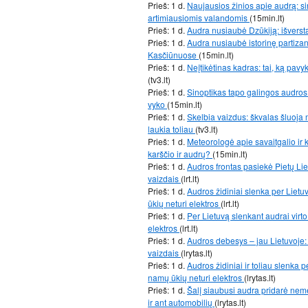
Prieš: 1 d.
Naujausios žinios apie audrą: si
artimiausiomis valandomis
(15min.lt)
Prieš: 1 d.
Audra nusiaubė Dzūkiją: išverst
Prieš: 1 d.
Audra nusiaubė istorinę partiz
Kasčiūnuose
(15min.lt)
Prieš: 1 d.
Neįtikėtinas kadras: tai, ką pav
(tv3.lt)
Prieš: 1 d.
Sinoptikas tapo galingos audros 
vyko
(15min.lt)
Prieš: 1 d.
Skelbia vaizdus: škvalas šluoja m
laukia toliau
(tv3.lt)
Prieš: 1 d.
Meteorologė apie savaitgalio ir k
karščio ir audrų?
(15min.lt)
Prieš: 1 d.
Audros frontas pasiekė Pietų Liet
vaizdais
(lrt.lt)
Prieš: 1 d.
Audros židiniai slenka per Lietu
ūkių neturi elektros
(lrt.lt)
Prieš: 1 d.
Per Lietuvą slenkant audrai virto
elektros
(lrt.lt)
Prieš: 1 d.
Audros debesys – jau Lietuvoje: 
vaizdais
(lrytas.lt)
Prieš: 1 d.
Audros židiniai ir toliau slenka p
namų ūkių neturi elektros
(lrytas.lt)
Prieš: 1 d.
Šalį siaubusi audra pridarė nemen
ir ant automobilių
(lrytas.lt)