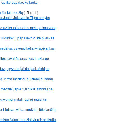
noptikė pasakė, ko laukti
a šimtai medžių
(15min.lt)
ano Juozo Jakavonio-Tigro sodybą
yko užfiksuoti audros metu, atima žadą
liudininku: papasakojo, kaip viskas
edžius, užversti keliai – įspėja, kas
itos savaitės orus: kas laukia po
uvą: gyventojai dalijasi stichijos
vą, virsta medžiai, tūkstančiai namų
 medžiai, apie 1,8 tūkst. žmonių be
gyventojai dalinasi pirmaisiais
er Lietuvą: virsta medžiai, tūkstančiai
kos žalos: medžiai virto ir ant kelio,