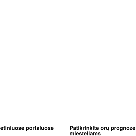
netiniuose portaluose
Patikrinkite orų prognoze
miesteliams