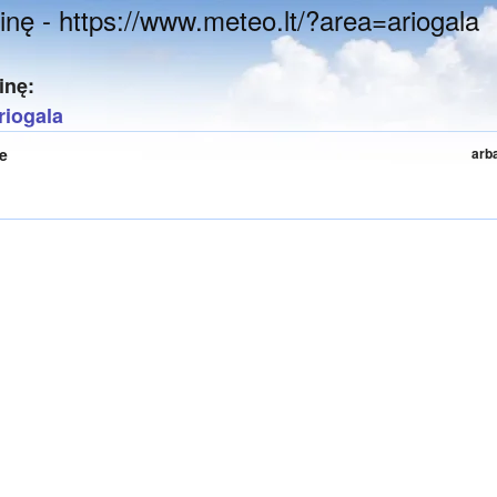
inę - https://www.meteo.lt/?area=ariogala
inę:
riogala
te
arb