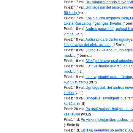
Prieš: 17 val.
Druskininkai bando sutvarkyt
Prieš: 17 val.
Ugniagesiai dėl audros nuver
50 kartų
(ve.lt)
Prieš: 17 val.
Kokia audra užgriuvo Pietų Li
tūkstančiai žaibų ir galingas škvalas
(15min
Prieš: 18 val.
Audros padariniai, gaisrai ir 
virtinė
(ve.lt)
Prieš: 18 val.
Audra pridarė darbo ugniages
kilo pavojus dėl elektros laidų
(15min.lt)
Prieš: 18 val.
„Dirbo 12 valandų“: ugniagesi
medžių
(15min.lt)
Prieš: 18 val.
Aiškėja Lietuvą nusiaubusios
Prieš: 19 val.
Lietuvą siaubė audra: ugniages
medžių
(lrt.lt)
Prieš: 19 val.
Lietuvą siaubė audra: tiesiog 
4,2 tūkst. žaibų
(lrt.lt)
Prieš: 19 val.
Ugniagesiai: dėl audros nuve
kartus
(ve.lt)
Prieš: 19 val.
Sinoptikė: savaitgalis bus ra
karščiai
(lrt.lt)
Prieš: 20 val.
Po praūžusios stichijos Lietuv
kas laukia
(tv3.lt)
Prieš: 1 d.
Po viską niokojančios audros – s
(15min.lt)
Prieš: 1 d.
Eišiškių seniūnas po audros: „G