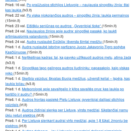
Prieš: 16 val.
Po praūžusios stichijos Lietuvoje – naujausia sinoptikų žinia: štai
kas laukia
(tv3.lt)
Prieš: 22 val.
Po viską niokojančios audros – sinoptiko žinia: laukia permainos
(15min.lt)
Prieš: 23 val.
Eišiškių seniūnas po audros: „Gyventojai šoke“
(15min.lt)
Prieš: 24 val.
Naujausios žinios apie audrą: sinoptikė pasakė, ko laukti
artimiausiomis valandomis
(15min.lt)
Prieš: 24 val.
Audra nusiaubė Dzūkiją: išversta šimtai medžių
(15min.lt)
Prieš: 1 d.
Audra nusiaubė istorinę partizano Juozo Jakavonio-Tigro sodybą
Kasčiūnuose
(15min.lt)
Prieš: 1 d.
Neįtikėtinas kadras: tai, ką pavyko užfiksuoti audros metu, atima žad
(tv3.lt)
Prieš: 1 d.
Sinoptikas tapo galingos audros liudininku: papasakojo, kaip viskas
vyko
(15min.lt)
Prieš: 1 d.
Skelbia vaizdus: škvalas šluoja medžius, užversti keliai – įspėja, kas
laukia toliau
(tv3.lt)
Prieš: 1 d.
Meteorologė apie savaitgalio ir kitos savaitės orus: kas laukia po
karščio ir audrų?
(15min.lt)
Prieš: 1 d.
Audros frontas pasiekė Pietų Lietuvą: gyventojai dalijasi stichijos
vaizdais
(lrt.lt)
Prieš: 1 d.
Audros židiniai slenka per Lietuvą, virsta medžiai, tūkstančiai namų
ūkių neturi elektros
(lrt.lt)
Prieš: 1 d.
Per Lietuvą slenkant audrai virto medžiai, apie 1,8 tūkst. žmonių be
elektros
(lrt.lt)
Prieš: 1 d.
Audros debesys – jau Lietuvoje: gyventojai dalinasi pirmaisiais