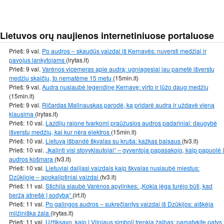
Lietuvos orų naujienos internetiniuose portaluose
Prieš: 9 val.
Po audros – skaudūs vaizdai iš Kernavės: nuversti medžiai ir
pavojus lankytojams
(lrytas.lt)
Prieš: 9 val.
Varėnos vicemeras apie audrą: ugniagesiai jau pametė išverstų
medžių skaičių, to nematėme 15 metų
(15min.lt)
Prieš: 9 val.
Audra nusiaubė legendinę Kernavę: virto ir lūžo daug medžių
(15min.lt)
Prieš: 9 val.
Ričardas Malinauskas parodė, ką pridarė audra ir uždavė vieną
klausimą
(lrytas.lt)
Prieš: 10 val.
Lazdijų rajone tvarkomi praūžusios audros padariniai: daugybė
išverstų medžių, kai kur nėra elektros
(15min.lt)
Prieš: 10 val.
Lietuvą išbandė škvalas su kruša: kažkas baisaus
(tv3.lt)
Prieš: 10 val.
„Įkalinti visi stovyklautojai“ – gyventoja papasakojo, kaip papuolė į
audros košmarą
(tv3.lt)
Prieš: 10 val.
Lietuviai dalijasi vaizdais kaip škvalas nusiaubė miestus:
Dzūkijoje – apokaliptiniai vaizdai
(tv3.lt)
Prieš: 11 val.
Stichija siaubė Varėnos apylinkes: „Kokia jėga turėjo būti, kad
beržą atnešė į sodybą“
(lrt.lt)
Prieš: 11 val.
Po galingos audros – sukrečiantys vaizdai iš Dzūkijos: aiškėja
milžiniška žala
(lrytas.lt)
Prieš: 11 val.
Užfiksavo, kaip į Vilniaus simbolį trenkia žaibas: pamatykite patys