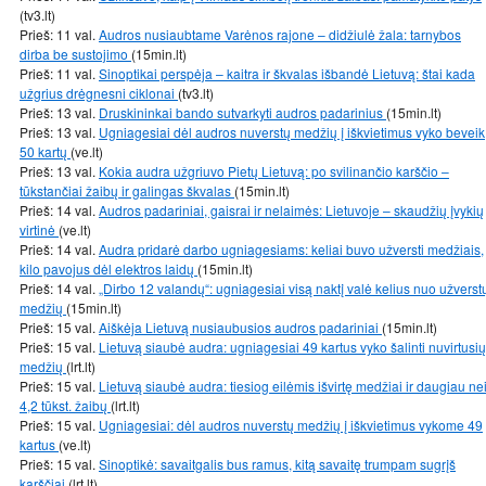
(tv3.lt)
Prieš: 11 val.
Audros nusiaubtame Varėnos rajone – didžiulė žala: tarnybos
dirba be sustojimo
(15min.lt)
Prieš: 11 val.
Sinoptikai perspėja – kaitra ir škvalas išbandė Lietuvą: štai kada
užgrius drėgnesni ciklonai
(tv3.lt)
Prieš: 13 val.
Druskininkai bando sutvarkyti audros padarinius
(15min.lt)
Prieš: 13 val.
Ugniagesiai dėl audros nuverstų medžių į iškvietimus vyko beveik
50 kartų
(ve.lt)
Prieš: 13 val.
Kokia audra užgriuvo Pietų Lietuvą: po svilinančio karščio –
tūkstančiai žaibų ir galingas škvalas
(15min.lt)
Prieš: 14 val.
Audros padariniai, gaisrai ir nelaimės: Lietuvoje – skaudžių įvykių
virtinė
(ve.lt)
Prieš: 14 val.
Audra pridarė darbo ugniagesiams: keliai buvo užversti medžiais,
kilo pavojus dėl elektros laidų
(15min.lt)
Prieš: 14 val.
„Dirbo 12 valandų“: ugniagesiai visą naktį valė kelius nuo užverst
medžių
(15min.lt)
Prieš: 15 val.
Aiškėja Lietuvą nusiaubusios audros padariniai
(15min.lt)
Prieš: 15 val.
Lietuvą siaubė audra: ugniagesiai 49 kartus vyko šalinti nuvirtusių
medžių
(lrt.lt)
Prieš: 15 val.
Lietuvą siaubė audra: tiesiog eilėmis išvirtę medžiai ir daugiau ne
4,2 tūkst. žaibų
(lrt.lt)
Prieš: 15 val.
Ugniagesiai: dėl audros nuverstų medžių į iškvietimus vykome 49
kartus
(ve.lt)
Prieš: 15 val.
Sinoptikė: savaitgalis bus ramus, kitą savaitę trumpam sugrįš
karščiai
(lrt.lt)