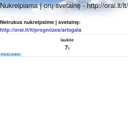
Nukreipiama į orų svetainę - http://orai.lt/
Netrukus nukreipsime į svetainę:
http://orai.lt/lt/prognozes/ariogala
laukite
6
s
R E K L A M A