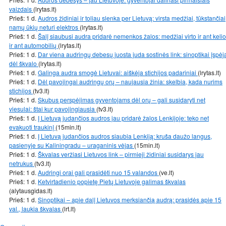
vaizdais
(lrytas.lt)
Prieš: 1 d.
Audros židiniai ir toliau slenka per Lietuvą: virsta medžiai, tūkstančiai
namų ūkių neturi elektros
(lrytas.lt)
Prieš: 1 d.
Šalį siaubusi audra pridarė nemenkos žalos: medžiai virto ir ant kelio
ir ant automobilių
(lrytas.lt)
Prieš: 1 d.
Dar viena audringų debesų juosta juda sostinės link: sinoptikai įspėj
dėl škvalo
(lrytas.lt)
Prieš: 1 d.
Galinga audra smogė Lietuvai: aiškėja stichijos padariniai
(lrytas.lt)
Prieš: 1 d.
Dėl pavojingai audringų orų – naujausia žinia: skelbia, kada nurims
stichijos
(tv3.lt)
Prieš: 1 d.
Skubus perspėjimas gyventojams dėl orų – gali susidaryti net
viesulai: štai kur pavojingiausia
(tv3.lt)
Prieš: 1 d.
Į Lietuvą judančios audros jau pridarė žalos Lenkijoje: teko net
evakuoti traukinį
(15min.lt)
Prieš: 1 d.
Į Lietuvą judančios audros siaubia Lenkiją: kruša daužo langus,
pasienyje su Kaliningradu – uraganinis vėjas
(15min.lt)
Prieš: 1 d.
Škvalas veržiasi Lietuvos link – pirmieji židiniai susidarys jau
netrukus
(tv3.lt)
Prieš: 1 d.
Audringi orai gali prasidėti nuo 15 valandos
(ve.lt)
Prieš: 1 d.
Ketvirtadienio popietę Pietų Lietuvoje galimas škvalas
(alytausgidas.lt)
Prieš: 1 d.
Sinoptikai – apie dalį Lietuvos merksiančią audrą: prasidės apie 15
val., laukia škvalas
(lrt.lt)