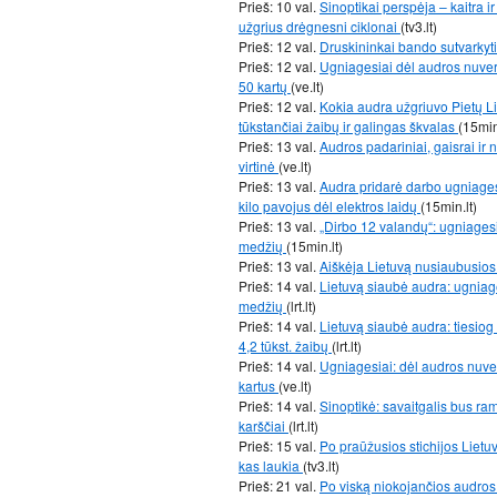
Prieš: 10 val.
Sinoptikai perspėja – kaitra i
užgrius drėgnesni ciklonai
(tv3.lt)
Prieš: 12 val.
Druskininkai bando sutvarkyt
Prieš: 12 val.
Ugniagesiai dėl audros nuver
50 kartų
(ve.lt)
Prieš: 12 val.
Kokia audra užgriuvo Pietų Li
tūkstančiai žaibų ir galingas škvalas
(15min
Prieš: 13 val.
Audros padariniai, gaisrai ir 
virtinė
(ve.lt)
Prieš: 13 val.
Audra pridarė darbo ugniages
kilo pavojus dėl elektros laidų
(15min.lt)
Prieš: 13 val.
„Dirbo 12 valandų“: ugniagesi
medžių
(15min.lt)
Prieš: 13 val.
Aiškėja Lietuvą nusiaubusios
Prieš: 14 val.
Lietuvą siaubė audra: ugniages
medžių
(lrt.lt)
Prieš: 14 val.
Lietuvą siaubė audra: tiesiog 
4,2 tūkst. žaibų
(lrt.lt)
Prieš: 14 val.
Ugniagesiai: dėl audros nuve
kartus
(ve.lt)
Prieš: 14 val.
Sinoptikė: savaitgalis bus ra
karščiai
(lrt.lt)
Prieš: 15 val.
Po praūžusios stichijos Lietuv
kas laukia
(tv3.lt)
Prieš: 21 val.
Po viską niokojančios audros 