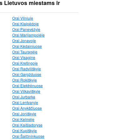
s Lietuvos miestams ir
Orai Vilniuje
Orai Klaipėdoje
Orai Panevėžyje
Orai Marijampolėje
Orai Jonavoje
Orai Kėdainiuose
Orai Tauragėje
Orai Visagine
Orai Kretingoje
Orai Radviliškyje
Orai Gargžduose
Orai Rokiškyje
Orai Elektrėnuose
Orai Vilkaviškyje
Orai Jurbarke
Orai Lentvaryje
Orai Anykščiuose
Orai Joniškyje
Orai Kelmėje
Orai Kaišiadoryse
Orai Kupiškyje
Orai Šalčininkuose