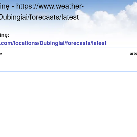
inę - https://www.weather-
ubingiai/forecasts/latest
inę:
.com/locations/Dubingiai/forecasts/latest
te
arb