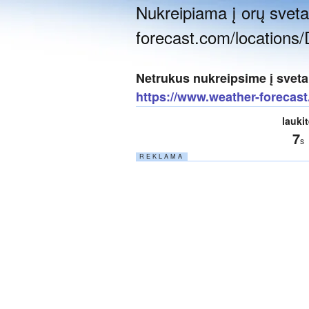
Nukreipiama į orų sveta
forecast.com/locations/D
Netrukus nukreipsime į sveta
https://www.weather-forecast
lauki
6
s
R E K L A M A