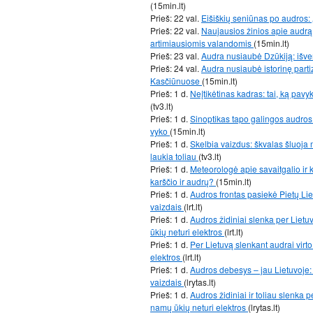
(15min.lt)
Prieš: 22 val.
Eišiškių seniūnas po audros:
Prieš: 22 val.
Naujausios žinios apie audrą:
artimiausiomis valandomis
(15min.lt)
Prieš: 23 val.
Audra nusiaubė Dzūkiją: išve
Prieš: 24 val.
Audra nusiaubė istorinę part
Kasčiūnuose
(15min.lt)
Prieš: 1 d.
Neįtikėtinas kadras: tai, ką pav
(tv3.lt)
Prieš: 1 d.
Sinoptikas tapo galingos audros 
vyko
(15min.lt)
Prieš: 1 d.
Skelbia vaizdus: škvalas šluoja m
laukia toliau
(tv3.lt)
Prieš: 1 d.
Meteorologė apie savaitgalio ir k
karščio ir audrų?
(15min.lt)
Prieš: 1 d.
Audros frontas pasiekė Pietų Liet
vaizdais
(lrt.lt)
Prieš: 1 d.
Audros židiniai slenka per Lietu
ūkių neturi elektros
(lrt.lt)
Prieš: 1 d.
Per Lietuvą slenkant audrai virto
elektros
(lrt.lt)
Prieš: 1 d.
Audros debesys – jau Lietuvoje: 
vaizdais
(lrytas.lt)
Prieš: 1 d.
Audros židiniai ir toliau slenka p
namų ūkių neturi elektros
(lrytas.lt)