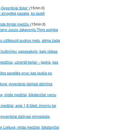
 „Gyventojai šoke“
(15min.lt)
 sinoptikė pasakė, ko laukti
rsta šimtai medžių
(15min.lt)
izano Juozo Jakavonio-Tigro sodybą
yko užfiksuoti audros metu, atima žadą
liudininku: papasakojo, kaip viskas
edžius, užversti keliai – įspėja, kas
itos savaitės orus: kas laukia po
uvą: gyventojai dalijasi stichijos
vą, virsta medžiai, tūkstančiai namų
 medžiai, apie 1,8 tūkst. žmonių be
gyventojai dalinasi pirmaisiais
er Lietuvą: virsta medžiai, tūkstančiai