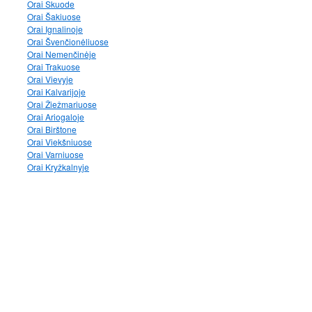
Orai Skuode
Orai Šakiuose
Orai Ignalinoje
Orai Švenčionėliuose
Orai Nemenčinėje
Orai Trakuose
Orai Vievyje
Orai Kalvarijoje
Orai Žiežmariuose
Orai Ariogaloje
Orai Birštone
Orai Viekšniuose
Orai Varniuose
Orai Kryžkalnyje