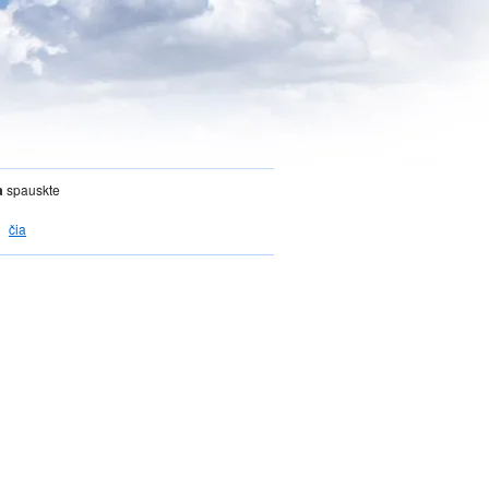
a
spauskte
čia