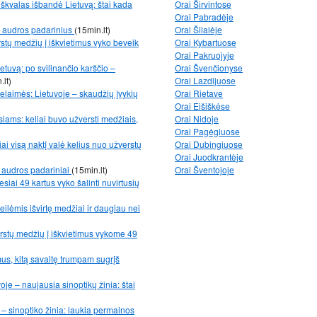
r škvalas išbandė Lietuvą: štai kada
Orai Širvintose
Orai Pabradėje
i audros padarinius
(15min.lt)
Orai Šilalėje
stų medžių į iškvietimus vyko beveik
Orai Kybartuose
Orai Pakruojyje
etuvą: po svilinančio karščio –
Orai Švenčionyse
.lt)
Orai Lazdijuose
nelaimės: Lietuvoje – skaudžių įvykių
Orai Rietave
Orai Eišiškėse
iams: keliai buvo užversti medžiais,
Orai Nidoje
Orai Pagėgiuose
ai visą naktį valė kelius nuo užverstų
Orai Dubingiuose
Orai Juodkrantėje
 audros padariniai
(15min.lt)
Orai Šventojoje
iai 49 kartus vyko šalinti nuvirtusių
eilėmis išvirtę medžiai ir daugiau nei
rstų medžių į iškvietimus vykome 49
mus, kitą savaitę trumpam sugrįš
oje – naujausia sinoptikų žinia: štai
– sinoptiko žinia: laukia permainos