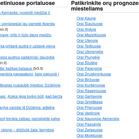
netiniuose portaluose
Patikrinkite orų prognoze
miesteliams
 Kernavės: nuversti medžiai ir
Orai Kaune
 ugniagesiai jau pametė išverstų
Orai Šiauliuose
in.lt)
Orai Alytuje
avę: virto ir lūžo daug medžių
Orai Mažeikiuose
Orai Utenoje
ką pridarė audra ir uždavė vieną
Orai Telšiuose
Orai Ukmergėje
usios audros padariniai: daugybė
Orai Plungėje
n.lt)
Orai Šilutėje
uša: kažkas baisaus
(tv3.lt)
Orai Palangoje
 gyventoja papasakojo, kaip papuolė į
Orai Druskininkuose
Orai Biržuose
p škvalas nusiaubė miestus: Dzūkijoje
Orai Kuršėnuose
Orai Raseiniuose
es: „Kokia jėga turėjo būti, kad beržą
Orai Garliavoje
Orai Grigiškėse
ntys vaizdai iš Dzūkijos: aiškėja
Orai Prienuose
Orai Varėnoje
bolį trenkia žaibas: pamatykite patys
Orai Naujojoje-Akmenėje
Orai Pasvalyje
ajone – didžiulė žala: tarnybos
Orai Zarasuose
Orai Molėtuose