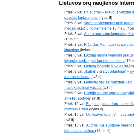
Lietuvos orų naujienos inter
Prieš: 7 val.
Po audros – skaudūs vaizdai iš
pavojus lankytojams
(lrytas.lt)
Prieš: 8 val.
Varėnos vicemeras apie audrą:
medžių skaičių, to nematėme 15 metų
(15m
Prieš: 8 val.
Audra nusiaubė legendinę Kern
(15min.lt)
Prieš: 8 val.
Ričardas Malinauskas parodė, 
klausimą
(lrytas.lt)
Prieš: 8 val.
Lazdijų rajone tvarkomi praūž
išverstų medžių, kai kur nėra elektros
(15mi
Prieš: 9 val.
Lietuvą išbandė škvalas su kr
Prieš: 9 val.
„Įkalinti visi stovyklautojai“ –
audros košmarą
(tv3.lt)
Prieš: 9 val.
Lietuviai dalijasi vaizdais kai
– apokaliptiniai vaizdai
(tv3.lt)
Prieš: 9 val.
Stichija siaubė Varėnos apylink
atnešė į sodybą“
(lrt.lt)
Prieš: 10 val.
Po galingos audros – sukrečia
milžiniška žala
(lrytas.lt)
Prieš: 10 val.
Užfiksavo, kaip į Vilniaus sim
(tv3.lt)
Prieš: 10 val.
Audros nusiaubtame Varėnos r
dirba be sustojimo
(15min.lt)