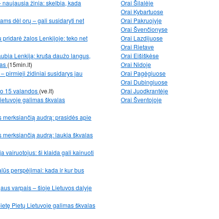
 naujausia žinia: skelbia, kada
Orai Šilalėje
Orai Kybartuose
ms dėl orų – gali susidaryti net
Orai Pakruojyje
Orai Švenčionyse
 pridarė žalos Lenkijoje: teko net
Orai Lazdijuose
Orai Rietave
aubia Lenkiją: kruša daužo langus,
Orai Eišiškėse
jas
(15min.lt)
Orai Nidoje
– pirmieji židiniai susidarys jau
Orai Pagėgiuose
Orai Dubingiuose
nuo 15 valandos
(ve.lt)
Orai Juodkrantėje
Lietuvoje galimas škvalas
Orai Šventojoje
os merksiančią audrą: prasidės apie
os merksiančią audrą: laukia škvalas
ja vairuotojus: ši klaida gali kainuoti
alūs perspėjimai: kada ir kur bus
us varpais – šioje Lietuvos dalyje
pietę Pietų Lietuvoje galimas škvalas