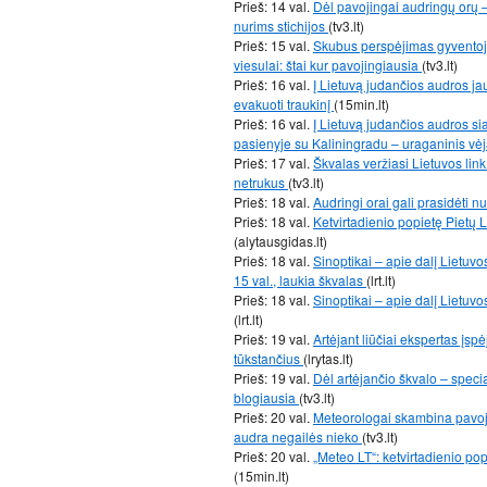
Prieš: 14 val.
Dėl pavojingai audringų orų –
nurims stichijos
(tv3.lt)
Prieš: 15 val.
Skubus perspėjimas gyventoja
viesulai: štai kur pavojingiausia
(tv3.lt)
Prieš: 16 val.
Į Lietuvą judančios audros jau
evakuoti traukinį
(15min.lt)
Prieš: 16 val.
Į Lietuvą judančios audros si
pasienyje su Kaliningradu – uraganinis vė
Prieš: 17 val.
Škvalas veržiasi Lietuvos link 
netrukus
(tv3.lt)
Prieš: 18 val.
Audringi orai gali prasidėti 
Prieš: 18 val.
Ketvirtadienio popietę Pietų 
(alytausgidas.lt)
Prieš: 18 val.
Sinoptikai – apie dalį Lietuv
15 val., laukia škvalas
(lrt.lt)
Prieš: 18 val.
Sinoptikai – apie dalį Lietuv
(lrt.lt)
Prieš: 19 val.
Artėjant liūčiai ekspertas įspė
tūkstančius
(lrytas.lt)
Prieš: 19 val.
Dėl artėjančio škvalo – speci
blogiausia
(tv3.lt)
Prieš: 20 val.
Meteorologai skambina pavoja
audra negailės nieko
(tv3.lt)
Prieš: 20 val.
„Meteo LT“: ketvirtadienio po
(15min.lt)