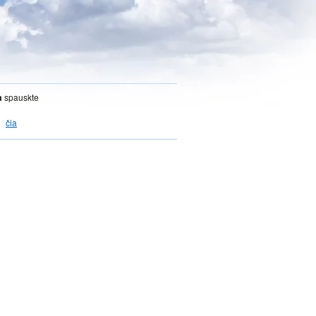
a
spauskte
čia