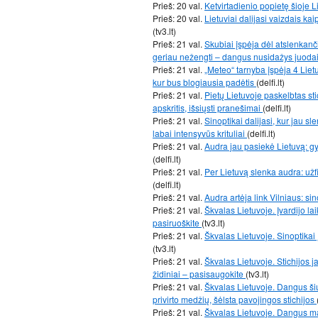
Prieš: 20 val.
Ketvirtadienio popietę šioje 
Prieš: 20 val.
Lietuviai dalijasi vaizdais ka
(tv3.lt)
Prieš: 21 val.
Skubiai įspėja dėl atslenkanč
geriau nežengti – dangus nusidažys juoda
Prieš: 21 val.
„Meteo“ tarnyba įspėja 4 Lietu
kur bus blogiausia padėtis
(delfi.lt)
Prieš: 21 val.
Pietų Lietuvoje paskelbtas st
apskritis, išsiųsti pranešimai
(delfi.lt)
Prieš: 21 val.
Sinoptikai dalijasi, kur jau 
labai intensyvūs krituliai
(delfi.lt)
Prieš: 21 val.
Audra jau pasiekė Lietuvą: gyv
(delfi.lt)
Prieš: 21 val.
Per Lietuvą slenka audra: užf
(delfi.lt)
Prieš: 21 val.
Audra artėja link Vilniaus: si
Prieš: 21 val.
Škvalas Lietuvoje. Įvardijo lai
pasiruoškite
(tv3.lt)
Prieš: 21 val.
Škvalas Lietuvoje. Sinoptikai
(tv3.lt)
Prieš: 21 val.
Škvalas Lietuvoje. Stichijos j
židiniai – pasisaugokite
(tv3.lt)
Prieš: 21 val.
Škvalas Lietuvoje. Dangus ši
privirto medžių, šėlsta pavojingos stichijos
Prieš: 21 val.
Škvalas Lietuvoje. Dangus ma