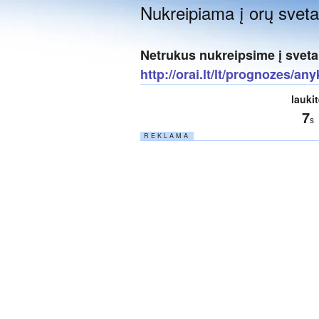
Nukreipiama į orų svetai
Netrukus nukreipsime į sveta
http://orai.lt/lt/prognozes/any
lauki
6
s
R E K L A M A