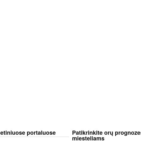
netiniuose portaluose
Patikrinkite orų prognoze
miesteliams