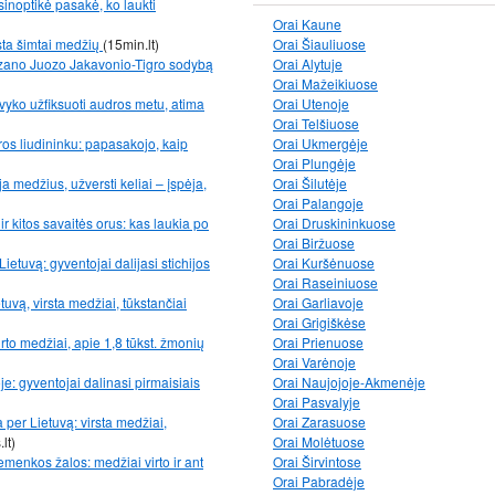
sinoptikė pasakė, ko laukti
Orai Kaune
sta šimtai medžių
(15min.lt)
Orai Šiauliuose
izano Juozo Jakavonio-Tigro sodybą
Orai Alytuje
Orai Mažeikiuose
avyko užfiksuoti audros metu, atima
Orai Utenoje
Orai Telšiuose
os liudininku: papasakojo, kaip
Orai Ukmergėje
Orai Plungėje
a medžius, užversti keliai – įspėja,
Orai Šilutėje
Orai Palangoje
r kitos savaitės orus: kas laukia po
Orai Druskininkuose
Orai Biržuose
ietuvą: gyventojai dalijasi stichijos
Orai Kuršėnuose
Orai Raseiniuose
tuvą, virsta medžiai, tūkstančiai
Orai Garliavoje
Orai Grigiškėse
rto medžiai, apie 1,8 tūkst. žmonių
Orai Prienuose
Orai Varėnoje
e: gyventojai dalinasi pirmaisiais
Orai Naujojoje-Akmenėje
Orai Pasvalyje
a per Lietuvą: virsta medžiai,
Orai Zarasuose
.lt)
Orai Molėtuose
emenkos žalos: medžiai virto ir ant
Orai Širvintose
Orai Pabradėje