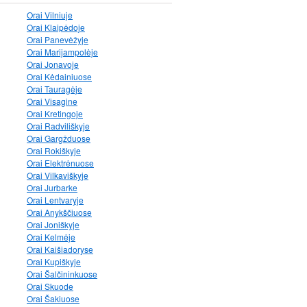
Orai Vilniuje
Orai Klaipėdoje
Orai Panevėžyje
Orai Marijampolėje
Orai Jonavoje
Orai Kėdainiuose
Orai Tauragėje
Orai Visagine
Orai Kretingoje
Orai Radviliškyje
Orai Gargžduose
Orai Rokiškyje
Orai Elektrėnuose
Orai Vilkaviškyje
Orai Jurbarke
Orai Lentvaryje
Orai Anykščiuose
Orai Joniškyje
Orai Kelmėje
Orai Kaišiadoryse
Orai Kupiškyje
Orai Šalčininkuose
Orai Skuode
Orai Šakiuose