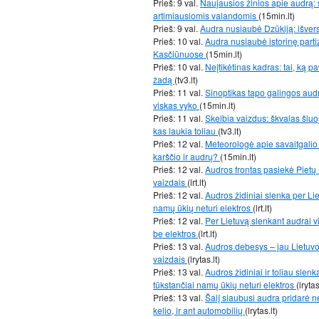
Prieš: 9 val.
Naujausios žinios apie audrą: 
artimiausiomis valandomis
(15min.lt)
Prieš: 9 val.
Audra nusiaubė Dzūkiją: išver
Prieš: 10 val.
Audra nusiaubė istorinę part
Kasčiūnuose
(15min.lt)
Prieš: 10 val.
Neįtikėtinas kadras: tai, ką p
žadą
(tv3.lt)
Prieš: 11 val.
Sinoptikas tapo galingos audr
viskas vyko
(15min.lt)
Prieš: 11 val.
Skelbia vaizdus: škvalas šluoj
kas laukia toliau
(tv3.lt)
Prieš: 12 val.
Meteorologė apie savaitgalio i
karščio ir audrų?
(15min.lt)
Prieš: 12 val.
Audros frontas pasiekė Pietų L
vaizdais
(lrt.lt)
Prieš: 12 val.
Audros židiniai slenka per Lie
namų ūkių neturi elektros
(lrt.lt)
Prieš: 12 val.
Per Lietuvą slenkant audrai vi
be elektros
(lrt.lt)
Prieš: 13 val.
Audros debesys – jau Lietuvoj
vaizdais
(lrytas.lt)
Prieš: 13 val.
Audros židiniai ir toliau slenk
tūkstančiai namų ūkių neturi elektros
(lrytas
Prieš: 13 val.
Šalį siaubusi audra pridarė n
kelio, ir ant automobilių
(lrytas.lt)