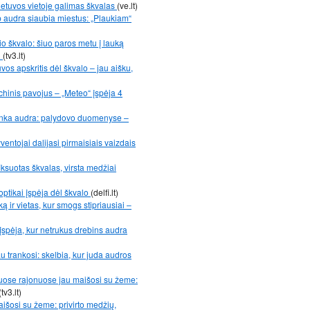
Lietuvos vietoje galimas škvalas
(ve.lt)
ip audra siaubia miestus: „Plaukiam“
io škvalo: šiuo paros metu į lauką
i
(tv3.lt)
vos apskritis dėl škvalo – jau aišku,
ichinis pavojus – „Meteo“ įspėja 4
slenka audra: palydovo duomenyse –
entojai dalijasi pirmaisiais vaizdais
iksuotas škvalas, virsta medžiai
noptikai įspėja dėl škvalo
(delfi.lt)
ką ir vietas, kur smogs stipriausiai –
 įspėja, kur netrukus drebins audra
au trankosi: skelbia, kur juda audros
uose rajonuose jau maišosi su žeme:
(tv3.lt)
išosi su žeme: privirto medžių,