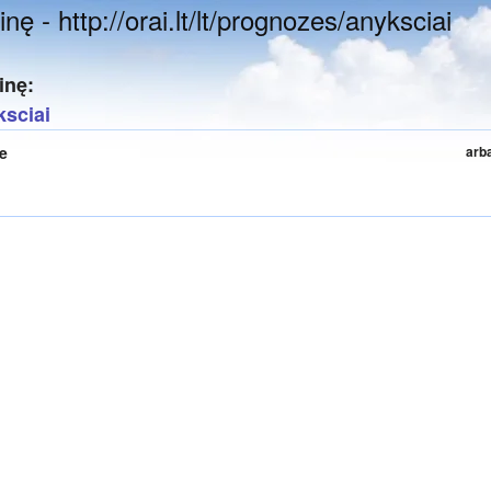
nę - http://orai.lt/lt/prognozes/anyksciai
inę:
ksciai
te
arb