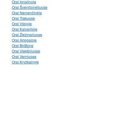
Orai Ignalinoje
Orai Švenčionėliuose
Orai Nemenčinėje
Orai Trakuose
Orai Vievyje
Orai Kalvarijoje
Orai Žiežmariuose
Orai Ariogaloje
Orai Birštone
Orai Viekšniuose
Orai Varniuose
Orai Kryžkalnyje