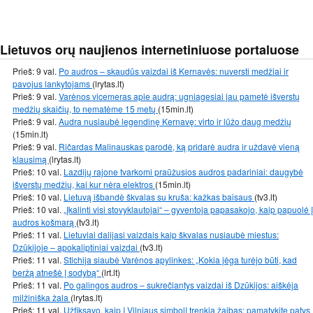
Lietuvos orų naujienos internetiniuose portaluose
Prieš: 9 val.
Po audros – skaudūs vaizdai iš Kernavės: nuversti medžiai ir
pavojus lankytojams
(lrytas.lt)
Prieš: 9 val.
Varėnos vicemeras apie audrą: ugniagesiai jau pametė išverstų
medžių skaičių, to nematėme 15 metų
(15min.lt)
Prieš: 9 val.
Audra nusiaubė legendinę Kernavę: virto ir lūžo daug medžių
(15min.lt)
Prieš: 9 val.
Ričardas Malinauskas parodė, ką pridarė audra ir uždavė vieną
klausimą
(lrytas.lt)
Prieš: 10 val.
Lazdijų rajone tvarkomi praūžusios audros padariniai: daugybė
išverstų medžių, kai kur nėra elektros
(15min.lt)
Prieš: 10 val.
Lietuvą išbandė škvalas su kruša: kažkas baisaus
(tv3.lt)
Prieš: 10 val.
„Įkalinti visi stovyklautojai“ – gyventoja papasakojo, kaip papuolė į
audros košmarą
(tv3.lt)
Prieš: 11 val.
Lietuviai dalijasi vaizdais kaip škvalas nusiaubė miestus:
Dzūkijoje – apokaliptiniai vaizdai
(tv3.lt)
Prieš: 11 val.
Stichija siaubė Varėnos apylinkes: „Kokia jėga turėjo būti, kad
beržą atnešė į sodybą“
(lrt.lt)
Prieš: 11 val.
Po galingos audros – sukrečiantys vaizdai iš Dzūkijos: aiškėja
milžiniška žala
(lrytas.lt)
Prieš: 11 val.
Užfiksavo, kaip į Vilniaus simbolį trenkia žaibas: pamatykite patys