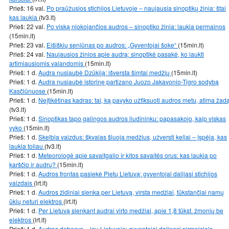
Prieš: 16 val.
Po praūžusios stichijos Lietuvoje – naujausia sinoptikų žinia: štai
kas laukia
(tv3.lt)
Prieš: 22 val.
Po viską niokojančios audros – sinoptiko žinia: laukia permainos
(15min.lt)
Prieš: 23 val.
Eišiškių seniūnas po audros: „Gyventojai šoke“
(15min.lt)
Prieš: 24 val.
Naujausios žinios apie audrą: sinoptikė pasakė, ko laukti
artimiausiomis valandomis
(15min.lt)
Prieš: 1 d.
Audra nusiaubė Dzūkiją: išversta šimtai medžių
(15min.lt)
Prieš: 1 d.
Audra nusiaubė istorinę partizano Juozo Jakavonio-Tigro sodybą
Kasčiūnuose
(15min.lt)
Prieš: 1 d.
Neįtikėtinas kadras: tai, ką pavyko užfiksuoti audros metu, atima žad
(tv3.lt)
Prieš: 1 d.
Sinoptikas tapo galingos audros liudininku: papasakojo, kaip viskas
vyko
(15min.lt)
Prieš: 1 d.
Skelbia vaizdus: škvalas šluoja medžius, užversti keliai – įspėja, kas
laukia toliau
(tv3.lt)
Prieš: 1 d.
Meteorologė apie savaitgalio ir kitos savaitės orus: kas laukia po
karščio ir audrų?
(15min.lt)
Prieš: 1 d.
Audros frontas pasiekė Pietų Lietuvą: gyventojai dalijasi stichijos
vaizdais
(lrt.lt)
Prieš: 1 d.
Audros židiniai slenka per Lietuvą, virsta medžiai, tūkstančiai namų
ūkių neturi elektros
(lrt.lt)
Prieš: 1 d.
Per Lietuvą slenkant audrai virto medžiai, apie 1,8 tūkst. žmonių be
elektros
(lrt.lt)
Prieš: 1 d.
Audros debesys – jau Lietuvoje: gyventojai dalinasi pirmaisiais