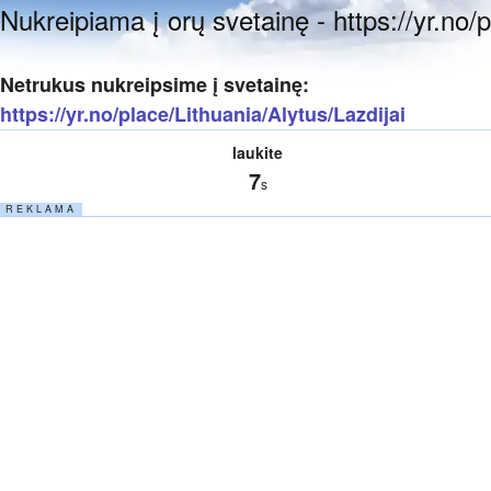
Nukreipiama į orų svetainę - https://yr.no/p
Netrukus nukreipsime į svetainę:
https://yr.no/place/Lithuania/Alytus/Lazdijai
laukite
7
s
R E K L A M A