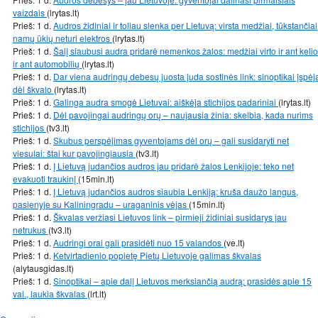
vaizdais
(lrytas.lt)
Prieš: 1 d.
Audros židiniai ir toliau slenka per Lietuvą: virsta medžiai, tūkstančiai
namų ūkių neturi elektros
(lrytas.lt)
Prieš: 1 d.
Šalį siaubusi audra pridarė nemenkos žalos: medžiai virto ir ant kelio
ir ant automobilių
(lrytas.lt)
Prieš: 1 d.
Dar viena audringų debesų juosta juda sostinės link: sinoptikai įspėj
dėl škvalo
(lrytas.lt)
Prieš: 1 d.
Galinga audra smogė Lietuvai: aiškėja stichijos padariniai
(lrytas.lt)
Prieš: 1 d.
Dėl pavojingai audringų orų – naujausia žinia: skelbia, kada nurims
stichijos
(tv3.lt)
Prieš: 1 d.
Skubus perspėjimas gyventojams dėl orų – gali susidaryti net
viesulai: štai kur pavojingiausia
(tv3.lt)
Prieš: 1 d.
Į Lietuvą judančios audros jau pridarė žalos Lenkijoje: teko net
evakuoti traukinį
(15min.lt)
Prieš: 1 d.
Į Lietuvą judančios audros siaubia Lenkiją: kruša daužo langus,
pasienyje su Kaliningradu – uraganinis vėjas
(15min.lt)
Prieš: 1 d.
Škvalas veržiasi Lietuvos link – pirmieji židiniai susidarys jau
netrukus
(tv3.lt)
Prieš: 1 d.
Audringi orai gali prasidėti nuo 15 valandos
(ve.lt)
Prieš: 1 d.
Ketvirtadienio popietę Pietų Lietuvoje galimas škvalas
(alytausgidas.lt)
Prieš: 1 d.
Sinoptikai – apie dalį Lietuvos merksiančią audrą: prasidės apie 15
val., laukia škvalas
(lrt.lt)