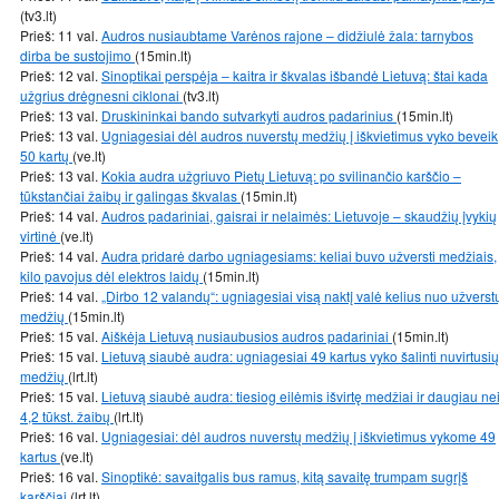
(tv3.lt)
Prieš: 11 val.
Audros nusiaubtame Varėnos rajone – didžiulė žala: tarnybos
dirba be sustojimo
(15min.lt)
Prieš: 12 val.
Sinoptikai perspėja – kaitra ir škvalas išbandė Lietuvą: štai kada
užgrius drėgnesni ciklonai
(tv3.lt)
Prieš: 13 val.
Druskininkai bando sutvarkyti audros padarinius
(15min.lt)
Prieš: 13 val.
Ugniagesiai dėl audros nuverstų medžių į iškvietimus vyko beveik
50 kartų
(ve.lt)
Prieš: 13 val.
Kokia audra užgriuvo Pietų Lietuvą: po svilinančio karščio –
tūkstančiai žaibų ir galingas škvalas
(15min.lt)
Prieš: 14 val.
Audros padariniai, gaisrai ir nelaimės: Lietuvoje – skaudžių įvykių
virtinė
(ve.lt)
Prieš: 14 val.
Audra pridarė darbo ugniagesiams: keliai buvo užversti medžiais,
kilo pavojus dėl elektros laidų
(15min.lt)
Prieš: 14 val.
„Dirbo 12 valandų“: ugniagesiai visą naktį valė kelius nuo užverst
medžių
(15min.lt)
Prieš: 15 val.
Aiškėja Lietuvą nusiaubusios audros padariniai
(15min.lt)
Prieš: 15 val.
Lietuvą siaubė audra: ugniagesiai 49 kartus vyko šalinti nuvirtusių
medžių
(lrt.lt)
Prieš: 15 val.
Lietuvą siaubė audra: tiesiog eilėmis išvirtę medžiai ir daugiau ne
4,2 tūkst. žaibų
(lrt.lt)
Prieš: 16 val.
Ugniagesiai: dėl audros nuverstų medžių į iškvietimus vykome 49
kartus
(ve.lt)
Prieš: 16 val.
Sinoptikė: savaitgalis bus ramus, kitą savaitę trumpam sugrįš
karščiai
(lrt.lt)