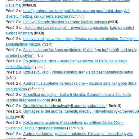
klausimą
(lrytas.lt)
Prieš: 2 d.
Lazdijų rajone tvarkomi praūžusios audros padariniai: daugybė
išverstų medžių, kai kur nėra elektros
(15min.lt)
Prieš: 2 d.
Lietuvą išbandė škvalas su kruša: kažkas baisaus
(tv3.lt)
Prieš: 2 d.
„Įkalinti visi stovyklautojai“ – gyventoja papasakojo, kaip papuolė į
audros košmarą
(tv3.lt)
Prieš: 2 d.
Lietuviai dalijasi vaizdais kaip škvalas nusiaubė miestus: Dzūkijoje –
apokaliptiniai vaizdai
(tv3.lt)
Prieš: 2 d.
Stichija siaubė Varėnos apylinkes: „Kokia jėga turėjo būti, kad beržą
atnešė į sodybą“
(lrt.lt)
Prieš: 2 d.
Po galingos audros – sukrečiantys vaizdai iš Dzūkijos: aiškėja
milžiniška žala
(lrytas.lt)
Prieš: 2 d.
Užfiksavo, kaip į Vilniaus simbolį trenkia žaibas: pamatykite patys
(tv3.lt)
Prieš: 2 d.
Audros nusiaubtame Varėnos rajone – didžiulė žala: tarnybos dirba
be sustojimo
(15min.lt)
Prieš: 2 d.
Sinoptikai perspėja – kaitra ir škvalas išbandė Lietuvą: štai kada
užgrius drėgnesni ciklonai
(tv3.lt)
Prieš: 2 d.
Druskininkai bando sutvarkyti audros padarinius
(15min.lt)
Prieš: 2 d.
Ugniagesiai dėl audros nuverstų medžių į iškvietimus vyko beveik 50
kartų
(ve.lt)
Prieš: 2 d.
Kokia audra užgriuvo Pietų Lietuvą: po svilinančio karščio –
tūkstančiai žaibų ir galingas škvalas
(15min.lt)
Prieš: 2 d.
Audros padariniai, gaisrai ir nelaimės: Lietuvoje – skaudžių įvykių
virtinė
(ve.lt)