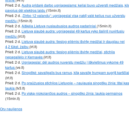
Prieš: 2 d.
Audra pridarė darbo ugniagesiams: keliai buvo užversti medžiais, kil
pavojus dėl elektros laidų
(15min.lt)
Prieš: 2 d.
„Dirbo 12 valandų“: ugniagesiai visą naktį valė kelius nuo užverstų
medžių
(15min.lt)
Prieš: 2 d.
Aiškėja Lietuvą nusiaubusios audros padariniai
(15min.lt)
Prieš: 2 d.
Lietuvą siaubė audra: ugniagesiai 49 kartus vyko šalinti nuvirtusių
medžių
(lrt.lt)
Prieš: 2 d.
Lietuvą siaubė audra: tiesiog eilėmis išvirtę medžiai ir daugiau nei
4,2 tūkst. žaibų
(lrt.lt)
Prieš: 2 d.
Lietuvą siaubė audra: tiesiog eilėmis išvirtę medžiai, stichija
nepagailėjo ir Kernavės
(lrt.lt)
Prieš: 2 d.
Ugniagesiai: dėl audros nuverstų medžių į iškvietimus vykome 49
kartus
(ve.lt)
Prieš: 2 d.
Sinoptikė: savaitgalis bus ramus, kitą savaitę trumpam sugrįš karščia
(lrt.lt)
Prieš: 2 d.
Po praūžusios stichijos Lietuvoje – naujausia sinoptikų žinia: štai kas
laukia
(tv3.lt)
Prieš: 2 d.
Po viską niokojančios audros – sinoptiko žinia: laukia permainos
(15min.lt)
Orų naujienos