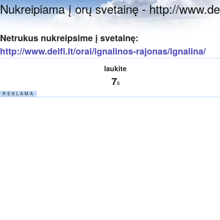
Nukreipiama į orų svetainę - http://www.delf
Netrukus nukreipsime į svetainę:
http://www.delfi.lt/orai/ignalinos-rajonas/ignalina/
laukite
7
s
R E K L A M A