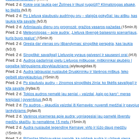
Prieš: 2 d.
Kokie orai laukia per Žolines ir likusį rugpjūtį? Klimatologas atsakė,
ko tikėtis
(tv3.lt)
Prieš: 2 d.
Po Lietuvą siaubusių audringų orų – staigūs pokyčiai: jau aišku, kas
laukia kitą savaitę
(tv3.lt)
Prieš: 2 d.
Artimiausių dienų orų prognozė: gražios vasaros pažadas
(15min.lt)
Prieš: 2 d.
Meteorologas – apie audrą: „Lietuva išvengė baisesnio scenarijaus,
kuris buvo realus“
(15min.lt)
Prieš: 2 d.
Gresia dar vienas orų išbandymas: sinoptikė perspėja, kas laukia
(tv3.lt)
Prieš: 2 d.
Sinoptikė: savaitgalį Lietuvoje vyraus gaivesni ir sausesni orai
(lrt.lt)
Prieš: 2 d.
Audros padariniai pietų Lietuvos miškuose: miškininkai skubėjo į
pagalbą įstrigusiems stovyklautojams
(alytausgidas.lt)
Prieš: 2 d.
Audra labiausiai nusiaubė Druskininkų ir Varėnos miškus, teko
gelbėti stovyklautojus
(15min.lt)
Prieš: 2 d.
Po siautusių audrų – žinomos sinoptikės žinia: ko tikėtis savaitgalį ir
kitą savaitę
(lrytas.lt)
Prieš: 2 d.
Tokios audros nematė jau seniai – vaizdai „kaip po karo“: meras
kreipiasi į gyventojus
(tv3.lt)
Prieš: 2 d.
Po audros – skaudūs vaizdai iš Kernavės: nuversti medžiai ir pavoju
lankytojams
(lrytas.lt)
Prieš: 2 d.
Varėnos vicemeras apie audrą: ugniagesiai jau pametė išverstų
medžių skaičių, to nematėme 15 metų
(15min.lt)
Prieš: 2 d.
Audra nusiaubė legendinę Kernavę: virto ir lūžo daug medžių
(15min.lt)
Prieš: 2 d.
Ričardas Malinauskas parodė, ką pridarė audra ir uždavė vieną