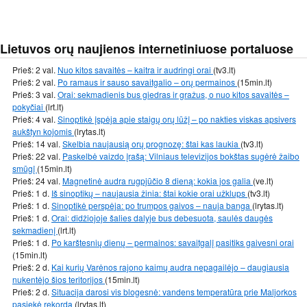
Lietuvos orų naujienos internetiniuose portaluose
Prieš: 2 val.
Nuo kitos savaitės – kaitra ir audringi orai
(tv3.lt)
Prieš: 2 val.
Po ramaus ir sauso savaitgalio – orų permainos
(15min.lt)
Prieš: 3 val.
Orai: sekmadienis bus giedras ir gražus, o nuo kitos savaitės –
pokyčiai
(lrt.lt)
Prieš: 4 val.
Sinoptikė įspėja apie staigų orų lūžį – po nakties viskas apsivers
aukštyn kojomis
(lrytas.lt)
Prieš: 14 val.
Skelbia naujausią orų prognozę: štai kas laukia
(tv3.lt)
Prieš: 22 val.
Paskelbė vaizdo įrašą: Vilniaus televizijos bokštas sugėrė žaibo
smūgį
(15min.lt)
Prieš: 24 val.
Magnetinė audra rugpjūčio 8 dieną: kokia jos galia
(ve.lt)
Prieš: 1 d.
Iš sinoptikų – naujausia žinia: štai kokie orai užklups
(tv3.lt)
Prieš: 1 d.
Sinoptikė perspėja: po trumpos gaivos – nauja banga
(lrytas.lt)
Prieš: 1 d.
Orai: didžiojoje šalies dalyje bus debesuota, saulės daugės
sekmadienį
(lrt.lt)
Prieš: 1 d.
Po karštesnių dienų – permainos: savaitgalį pasitiks gaivesni orai
(15min.lt)
Prieš: 2 d.
Kai kurių Varėnos rajono kaimų audra nepagailėjo – daugiausia
nukentėjo šios teritorijos
(15min.lt)
Prieš: 2 d.
Situacija darosi vis blogesnė: vandens temperatūra prie Maljorkos
pasiekė rekordą
(lrytas.lt)