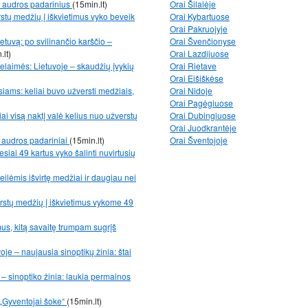
i audros padarinius
(15min.lt)
Orai Šilalėje
stų medžių į iškvietimus vyko beveik
Orai Kybartuose
Orai Pakruojyje
etuvą: po svilinančio karščio –
Orai Švenčionyse
.lt)
Orai Lazdijuose
nelaimės: Lietuvoje – skaudžių įvykių
Orai Rietave
Orai Eišiškėse
iams: keliai buvo užversti medžiais,
Orai Nidoje
Orai Pagėgiuose
ai visą naktį valė kelius nuo užverstų
Orai Dubingiuose
Orai Juodkrantėje
 audros padariniai
(15min.lt)
Orai Šventojoje
iai 49 kartus vyko šalinti nuvirtusių
eilėmis išvirtę medžiai ir daugiau nei
rstų medžių į iškvietimus vykome 49
mus, kitą savaitę trumpam sugrįš
oje – naujausia sinoptikų žinia: štai
– sinoptiko žinia: laukia permainos
 „Gyventojai šoke“
(15min.lt)