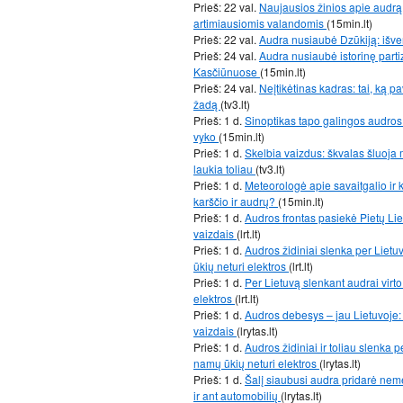
Prieš: 22 val.
Naujausios žinios apie audrą:
artimiausiomis valandomis
(15min.lt)
Prieš: 22 val.
Audra nusiaubė Dzūkiją: išve
Prieš: 24 val.
Audra nusiaubė istorinę part
Kasčiūnuose
(15min.lt)
Prieš: 24 val.
Neįtikėtinas kadras: tai, ką p
žadą
(tv3.lt)
Prieš: 1 d.
Sinoptikas tapo galingos audros 
vyko
(15min.lt)
Prieš: 1 d.
Skelbia vaizdus: škvalas šluoja m
laukia toliau
(tv3.lt)
Prieš: 1 d.
Meteorologė apie savaitgalio ir k
karščio ir audrų?
(15min.lt)
Prieš: 1 d.
Audros frontas pasiekė Pietų Liet
vaizdais
(lrt.lt)
Prieš: 1 d.
Audros židiniai slenka per Lietu
ūkių neturi elektros
(lrt.lt)
Prieš: 1 d.
Per Lietuvą slenkant audrai virto
elektros
(lrt.lt)
Prieš: 1 d.
Audros debesys – jau Lietuvoje: 
vaizdais
(lrytas.lt)
Prieš: 1 d.
Audros židiniai ir toliau slenka p
namų ūkių neturi elektros
(lrytas.lt)
Prieš: 1 d.
Šalį siaubusi audra pridarė nemen
ir ant automobilių
(lrytas.lt)