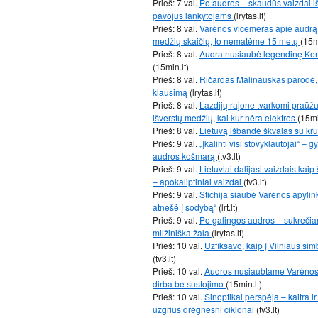
Prieš: 7 val.
Po audros – skaudūs vaizdai iš
pavojus lankytojams
(lrytas.lt)
Prieš: 8 val.
Varėnos vicemeras apie audrą:
medžių skaičių, to nematėme 15 metų
(15m
Prieš: 8 val.
Audra nusiaubė legendinę Kern
(15min.lt)
Prieš: 8 val.
Ričardas Malinauskas parodė, 
klausimą
(lrytas.lt)
Prieš: 8 val.
Lazdijų rajone tvarkomi praūž
išverstų medžių, kai kur nėra elektros
(15mi
Prieš: 8 val.
Lietuvą išbandė škvalas su kr
Prieš: 9 val.
„Įkalinti visi stovyklautojai“ –
audros košmarą
(tv3.lt)
Prieš: 9 val.
Lietuviai dalijasi vaizdais kai
– apokaliptiniai vaizdai
(tv3.lt)
Prieš: 9 val.
Stichija siaubė Varėnos apylink
atnešė į sodybą“
(lrt.lt)
Prieš: 9 val.
Po galingos audros – sukrečian
milžiniška žala
(lrytas.lt)
Prieš: 10 val.
Užfiksavo, kaip į Vilniaus sim
(tv3.lt)
Prieš: 10 val.
Audros nusiaubtame Varėnos r
dirba be sustojimo
(15min.lt)
Prieš: 10 val.
Sinoptikai perspėja – kaitra i
užgrius drėgnesni ciklonai
(tv3.lt)