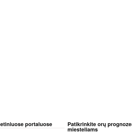
netiniuose portaluose
Patikrinkite orų prognoze
miesteliams