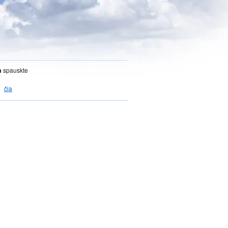
a
spauskte
čia