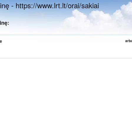
ę - https://www.lrt.lt/orai/sakiai
inę:
te
arb