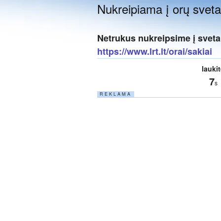
Nukreipiama į orų svetain
Netrukus nukreipsime į sveta
https://www.lrt.lt/orai/sakiai
lauki
6
s
R E K L A M A