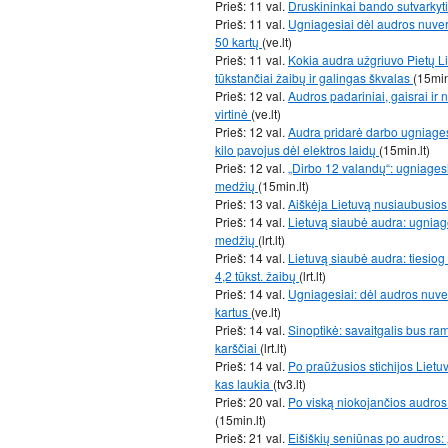
Prieš: 11 val.
Druskininkai bando sutvarkyt
Prieš: 11 val.
Ugniagesiai dėl audros nuver
50 kartų
(ve.lt)
Prieš: 11 val.
Kokia audra užgriuvo Pietų Li
tūkstančiai žaibų ir galingas škvalas
(15min
Prieš: 12 val.
Audros padariniai, gaisrai ir 
virtinė
(ve.lt)
Prieš: 12 val.
Audra pridarė darbo ugniages
kilo pavojus dėl elektros laidų
(15min.lt)
Prieš: 12 val.
„Dirbo 12 valandų“: ugniagesi
medžių
(15min.lt)
Prieš: 13 val.
Aiškėja Lietuvą nusiaubusios
Prieš: 14 val.
Lietuvą siaubė audra: ugniages
medžių
(lrt.lt)
Prieš: 14 val.
Lietuvą siaubė audra: tiesiog 
4,2 tūkst. žaibų
(lrt.lt)
Prieš: 14 val.
Ugniagesiai: dėl audros nuve
kartus
(ve.lt)
Prieš: 14 val.
Sinoptikė: savaitgalis bus ra
karščiai
(lrt.lt)
Prieš: 14 val.
Po praūžusios stichijos Lietuv
kas laukia
(tv3.lt)
Prieš: 20 val.
Po viską niokojančios audros 
(15min.lt)
Prieš: 21 val.
Eišiškių seniūnas po audros: