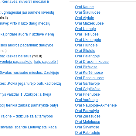
 Kernavės: nuversti medžiai ir
Orai Kaune
 ugniagesiai jau pametė išverstų
Orai Šiauliuose
in.lt)
Orai Alytuje
avę: virto ir lūžo daug medžių
Orai Mažeikiuose
Orai Utenoje
ką pridarė audra ir uždavė vieną
Orai Telšiuose
Orai Ukmergėje
usios audros padariniai: daugybė
Orai Plungėje
n.lt)
Orai Šilutėje
uša: kažkas baisaus
(tv3.lt)
Orai Palangoje
 gyventoja papasakojo, kaip papuolė į
Orai Druskininkuose
Orai Biržuose
p škvalas nusiaubė miestus: Dzūkijoje
Orai Kuršėnuose
Orai Raseiniuose
es: „Kokia jėga turėjo būti, kad beržą
Orai Garliavoje
Orai Grigiškėse
tys vaizdai iš Dzūkijos: aiškėja
Orai Prienuose
Orai Varėnoje
bolį trenkia žaibas: pamatykite patys
Orai Naujojoje-Akmenėje
Orai Pasvalyje
ajone – didžiulė žala: tarnybos
Orai Zarasuose
Orai Molėtuose
r škvalas išbandė Lietuvą: štai kada
Orai Širvintose
Orai Pabradėje