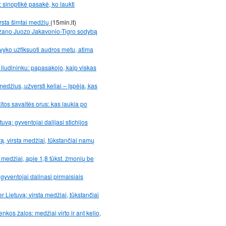
 sinoptikė pasakė, ko laukti
rsta šimtai medžių
(15min.lt)
izano Juozo Jakavonio-Tigro sodybą
avyko užfiksuoti audros metu, atima
liudininku: papasakojo, kaip viskas
edžius, užversti keliai – įspėja, kas
itos savaitės orus: kas laukia po
uvą: gyventojai dalijasi stichijos
vą, virsta medžiai, tūkstančiai namų
 medžiai, apie 1,8 tūkst. žmonių be
gyventojai dalinasi pirmaisiais
er Lietuvą: virsta medžiai, tūkstančiai
kos žalos: medžiai virto ir ant kelio,