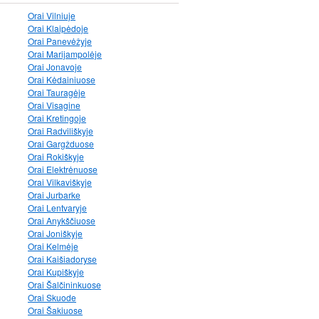
Orai Vilniuje
Orai Klaipėdoje
Orai Panevėžyje
Orai Marijampolėje
Orai Jonavoje
Orai Kėdainiuose
Orai Tauragėje
Orai Visagine
Orai Kretingoje
Orai Radviliškyje
Orai Gargžduose
Orai Rokiškyje
Orai Elektrėnuose
Orai Vilkaviškyje
Orai Jurbarke
Orai Lentvaryje
Orai Anykščiuose
Orai Joniškyje
Orai Kelmėje
Orai Kaišiadoryse
Orai Kupiškyje
Orai Šalčininkuose
Orai Skuode
Orai Šakiuose