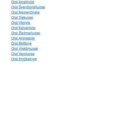
Orai Ignalinoje
Orai Švenčionėliuose
Orai Nemenčinėje
Orai Trakuose
Orai Vievyje
Orai Kalvarijoje
Orai Žiežmariuose
Orai Ariogaloje
Orai Birštone
Orai Viekšniuose
Orai Varniuose
Orai Kryžkalnyje