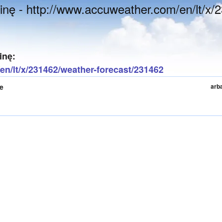
inę - http://www.accuweather.com/en/lt/x/
inę:
n/lt/x/231462/weather-forecast/231462
te
arb