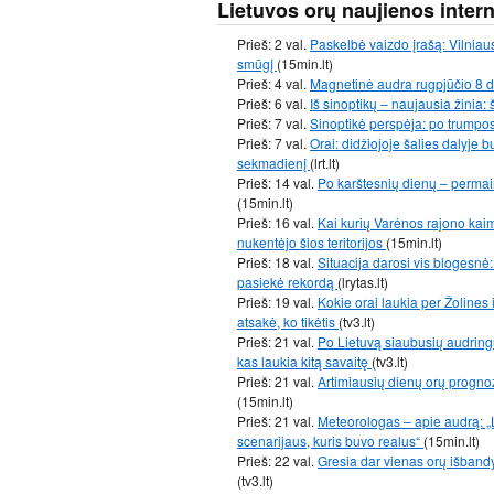
Lietuvos orų naujienos inter
Prieš: 2 val.
Paskelbė vaizdo įrašą: Vilniau
smūgį
(15min.lt)
Prieš: 4 val.
Magnetinė audra rugpjūčio 8 di
Prieš: 6 val.
Iš sinoptikų – naujausia žinia: 
Prieš: 7 val.
Sinoptikė perspėja: po trumpo
Prieš: 7 val.
Orai: didžiojoje šalies dalyje
sekmadienį
(lrt.lt)
Prieš: 14 val.
Po karštesnių dienų – permain
(15min.lt)
Prieš: 16 val.
Kai kurių Varėnos rajono kai
nukentėjo šios teritorijos
(15min.lt)
Prieš: 18 val.
Situacija darosi vis blogesnė
pasiekė rekordą
(lrytas.lt)
Prieš: 19 val.
Kokie orai laukia per Žolines 
atsakė, ko tikėtis
(tv3.lt)
Prieš: 21 val.
Po Lietuvą siaubusių audringų
kas laukia kitą savaitę
(tv3.lt)
Prieš: 21 val.
Artimiausių dienų orų progno
(15min.lt)
Prieš: 21 val.
Meteorologas – apie audrą: „
scenarijaus, kuris buvo realus“
(15min.lt)
Prieš: 22 val.
Gresia dar vienas orų išbandy
(tv3.lt)