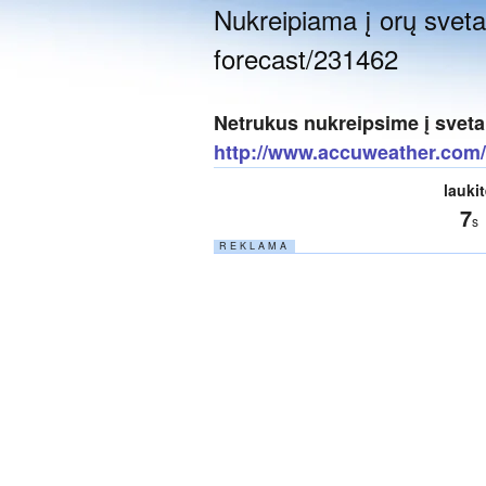
Nukreipiama į orų sveta
forecast/231462
Netrukus nukreipsime į sveta
http://www.accuweather.com/e
lauki
6
s
R E K L A M A