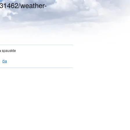
231462/weather-
a
spauskte
čia