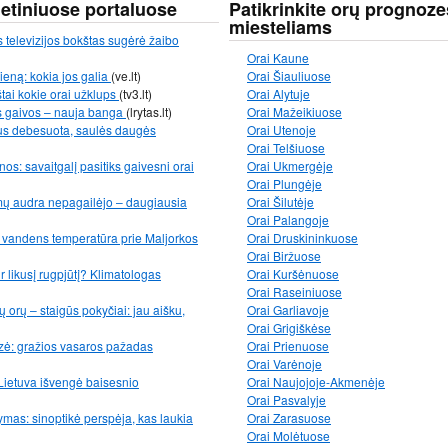
netiniuose portaluose
Patikrinkite orų prognoze
miesteliams
s televizijos bokštas sugėrė žaibo
Orai Kaune
eną: kokia jos galia
(ve.lt)
Orai Šiauliuose
štai kokie orai užklups
(tv3.lt)
Orai Alytuje
s gaivos – nauja banga
(lrytas.lt)
Orai Mažeikiuose
 bus debesuota, saulės daugės
Orai Utenoje
Orai Telšiuose
os: savaitgalį pasitiks gaivesni orai
Orai Ukmergėje
Orai Plungėje
mų audra nepagailėjo – daugiausia
Orai Šilutėje
Orai Palangoje
: vandens temperatūra prie Maljorkos
Orai Druskininkuose
Orai Biržuose
ir likusį rugpjūtį? Klimatologas
Orai Kuršėnuose
Orai Raseiniuose
 orų – staigūs pokyčiai: jau aišku,
Orai Garliavoje
Orai Grigiškėse
zė: gražios vasaros pažadas
Orai Prienuose
Orai Varėnoje
Lietuva išvengė baisesnio
Orai Naujojoje-Akmenėje
Orai Pasvalyje
mas: sinoptikė perspėja, kas laukia
Orai Zarasuose
Orai Molėtuose