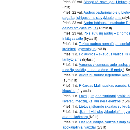
Prieš: 22 val.
Sinoptikė: savaitgalį Lietuvoj
(lrt.lt)
Prieš: 22 val.
Audros padariniai pietų Lietu
pagalbą įstrigusiems stovyklautojams
(alyt
Prieš: 23 val.
Audra labiausiai nusiaubė Dr
gelbėti stovyklautojus
(15min.lt)
Prieš: 23 val.
Po siautusių audrų – žinomos s
ir kitą savaitę
(lrytas.lt)
Prieš: 1 d.
Tokios audros nematė jau seniai 
kreipiasi į gyventojus
(tv3.lt)
Prieš: 1 d.
Po audros – skaudūs vaizdai iš 
lankytojams
(lrytas.lt)
Prieš: 1 d.
Varėnos vicemeras apie audrą: u
medžių skaičių, to nematėme 15 metų
(15m
Prieš: 1 d.
Audra nusiaubė legendinę Kernav
(15min.lt)
Prieš: 1 d.
Ričardas Malinauskas parodė, ką
klausimą
(lrytas.lt)
Prieš: 1 d.
Lazdijų rajone tvarkomi praūžus
išverstų medžių, kai kur nėra elektros
(15mi
Prieš: 1 d.
Lietuvą išbandė škvalas su kru
Prieš: 1 d.
„Įkalinti visi stovyklautojai“ – g
audros košmarą
(tv3.lt)
Prieš: 1 d.
Lietuviai dalijasi vaizdais kaip 
apokaliptiniai vaizdai
(tv3.lt)