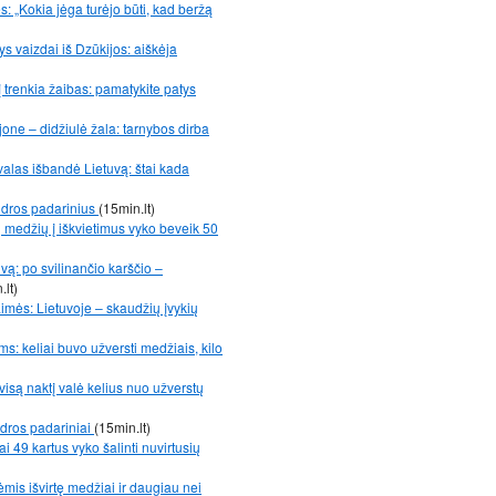
: „Kokia jėga turėjo būti, kad beržą
s vaizdai iš Dzūkijos: aiškėja
į trenkia žaibas: pamatykite patys
ne – didžiulė žala: tarnybos dirba
kvalas išbandė Lietuvą: štai kada
udros padarinius
(15min.lt)
 medžių į iškvietimus vyko beveik 50
vą: po svilinančio karščio –
.lt)
aimės: Lietuvoje – skaudžių įvykių
: keliai buvo užversti medžiais, kilo
visą naktį valė kelius nuo užverstų
dros padariniai
(15min.lt)
 49 kartus vyko šalinti nuvirtusių
ėmis išvirtę medžiai ir daugiau nei