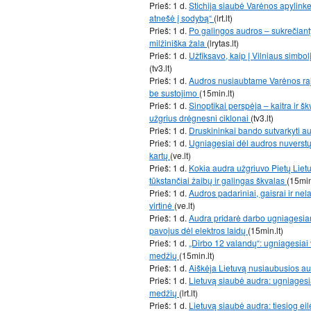
Prieš: 1 d.
Stichija siaubė Varėnos apylinkes
atnešė į sodybą“
(lrt.lt)
Prieš: 1 d.
Po galingos audros – sukrečianty
milžiniška žala
(lrytas.lt)
Prieš: 1 d.
Užfiksavo, kaip į Vilniaus simbol
(tv3.lt)
Prieš: 1 d.
Audros nusiaubtame Varėnos rajo
be sustojimo
(15min.lt)
Prieš: 1 d.
Sinoptikai perspėja – kaitra ir š
užgrius drėgnesni ciklonai
(tv3.lt)
Prieš: 1 d.
Druskininkai bando sutvarkyti a
Prieš: 1 d.
Ugniagesiai dėl audros nuverstų
kartų
(ve.lt)
Prieš: 1 d.
Kokia audra užgriuvo Pietų Lietu
tūkstančiai žaibų ir galingas škvalas
(15min
Prieš: 1 d.
Audros padariniai, gaisrai ir nel
virtinė
(ve.lt)
Prieš: 1 d.
Audra pridarė darbo ugniagesiams
pavojus dėl elektros laidų
(15min.lt)
Prieš: 1 d.
„Dirbo 12 valandų“: ugniagesiai 
medžių
(15min.lt)
Prieš: 1 d.
Aiškėja Lietuvą nusiaubusios au
Prieš: 1 d.
Lietuvą siaubė audra: ugniagesiai
medžių
(lrt.lt)
Prieš: 1 d.
Lietuvą siaubė audra: tiesiog eil