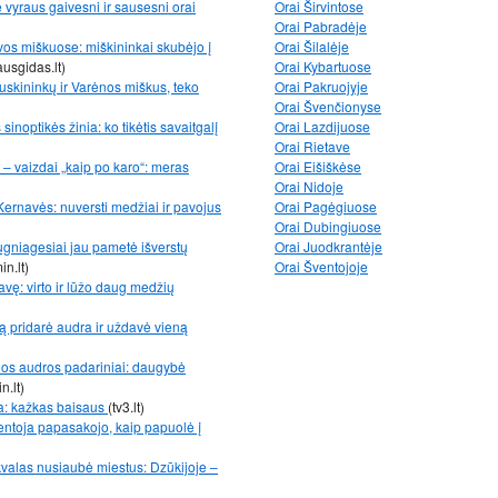
e vyraus gaivesni ir sausesni orai
Orai Širvintose
Orai Pabradėje
vos miškuose: miškininkai skubėjo į
Orai Šilalėje
ausgidas.lt)
Orai Kybartuose
uskininkų ir Varėnos miškus, teko
Orai Pakruojyje
Orai Švenčionyse
inoptikės žinia: ko tikėtis savaitgalį
Orai Lazdijuose
Orai Rietave
– vaizdai „kaip po karo“: meras
Orai Eišiškėse
Orai Nidoje
Kernavės: nuversti medžiai ir pavojus
Orai Pagėgiuose
Orai Dubingiuose
gniagesiai jau pametė išverstų
Orai Juodkrantėje
in.lt)
Orai Šventojoje
ę: virto ir lūžo daug medžių
 pridarė audra ir uždavė vieną
ios audros padariniai: daugybė
n.lt)
ša: kažkas baisaus
(tv3.lt)
yventoja papasakojo, kaip papuolė į
škvalas nusiaubė miestus: Dzūkijoje –