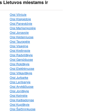
s Lietuvos miestams ir
Orai Vilniuje
Orai Klaipėdoje
Orai Panevėžyje
Orai Marijampolėje
Orai Jonavoje
Orai Kėdainiuose
Orai Tauragėje
Orai Visagine
Orai Kretingoje
Orai Radviliškyje
Orai Gargžduose
Orai Rokiškyje
Orai Elektrėnuose
Orai Vilkaviškyje
Orai Jurbarke
Orai Lentvaryje
Orai Anykščiuose
Orai Joniškyje
Orai Kelmėje
Orai Kaišiadoryse
Orai Kupiškyje
Orai Šalčininkuose