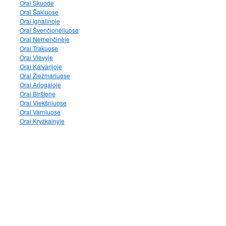
Orai Skuode
Orai Šakiuose
Orai Ignalinoje
Orai Švenčionėliuose
Orai Nemenčinėje
Orai Trakuose
Orai Vievyje
Orai Kalvarijoje
Orai Žiežmariuose
Orai Ariogaloje
Orai Birštone
Orai Viekšniuose
Orai Varniuose
Orai Kryžkalnyje