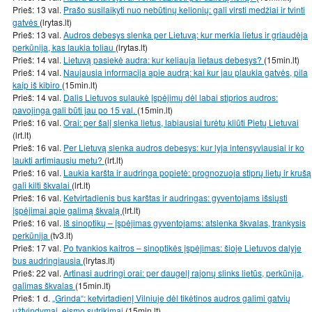
Prieš: 13 val.
Prašo susilaikyti nuo nebūtinų kelionių: gali virsti medžiai ir tvinti
gatvės
(lrytas.lt)
Prieš: 13 val.
Audros debesys slenka per Lietuvą: kur merkia lietus ir griaudėja
perkūnija, kas laukia toliau
(lrytas.lt)
Prieš: 14 val.
Lietuvą pasiekė audra: kur keliauja lietaus debesys?
(15min.lt)
Prieš: 14 val.
Naujausia informacija apie audrą: kai kur jau plaukia gatvės, pila
kaip iš kibiro
(15min.lt)
Prieš: 14 val.
Dalis Lietuvos sulaukė įspėjimų dėl labai stiprios audros:
pavojinga gali būti jau po 15 val.
(15min.lt)
Prieš: 16 val.
Orai: per šalį slenka lietus, labiausiai turėtų kliūti Pietų Lietuvai
(lrt.lt)
Prieš: 16 val.
Per Lietuvą slenka audros debesys: kur lyja intensyviausiai ir ko
laukti artimiausiu metu?
(lrt.lt)
Prieš: 16 val.
Laukia karšta ir audringa popietė: prognozuoja stiprų lietų ir krušą
gali kilti škvalai
(lrt.lt)
Prieš: 16 val.
Ketvirtadienis bus karštas ir audringas: gyventojams išsiųsti
įspėjimai apie galimą škvalą
(lrt.lt)
Prieš: 16 val.
Iš sinoptikų – įspėjimas gyventojams: atslenka škvalas, trankysis
perkūnija
(tv3.lt)
Prieš: 17 val.
Po tvankios kaitros – sinoptikės įspėjimas: šioje Lietuvos dalyje
bus audringiausia
(lrytas.lt)
Prieš: 22 val.
Artinasi audringi orai: per daugelį rajonų slinks lietūs, perkūnija,
galimas škvalas
(15min.lt)
Prieš: 1 d.
„Grinda“: ketvirtadienį Vilniuje dėl tikėtinos audros galimi gatvių
užtvindymai, eismo sutrikimai
(15min.lt)