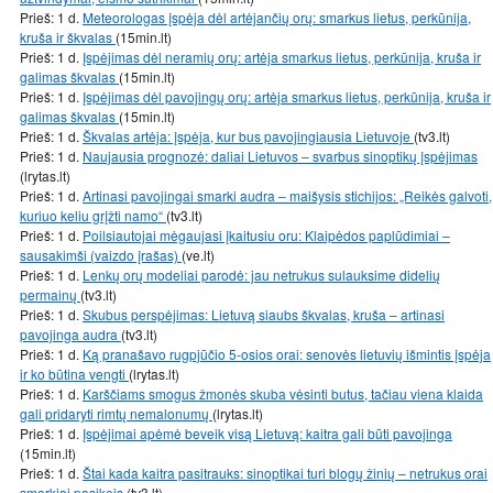
Prieš: 1 d.
Meteorologas įspėja dėl artėjančių orų: smarkus lietus, perkūnija,
kruša ir škvalas
(15min.lt)
Prieš: 1 d.
Įspėjimas dėl neramių orų: artėja smarkus lietus, perkūnija, kruša ir
galimas škvalas
(15min.lt)
Prieš: 1 d.
Įspėjimas dėl pavojingų orų: artėja smarkus lietus, perkūnija, kruša ir
galimas škvalas
(15min.lt)
Prieš: 1 d.
Škvalas artėja: įspėja, kur bus pavojingiausia Lietuvoje
(tv3.lt)
Prieš: 1 d.
Naujausia prognozė: daliai Lietuvos – svarbus sinoptikų įspėjimas
(lrytas.lt)
Prieš: 1 d.
Artinasi pavojingai smarki audra – maišysis stichijos: „Reikės galvoti,
kuriuo keliu grįžti namo“
(tv3.lt)
Prieš: 1 d.
Poilsiautojai mėgaujasi įkaitusiu oru: Klaipėdos paplūdimiai –
sausakimši (vaizdo įrašas)
(ve.lt)
Prieš: 1 d.
Lenkų orų modeliai parodė: jau netrukus sulauksime didelių
permainų
(tv3.lt)
Prieš: 1 d.
Skubus perspėjimas: Lietuvą siaubs škvalas, kruša – artinasi
pavojinga audra
(tv3.lt)
Prieš: 1 d.
Ką pranašavo rugpjūčio 5-osios orai: senovės lietuvių išmintis įspėja
ir ko būtina vengti
(lrytas.lt)
Prieš: 1 d.
Karščiams smogus žmonės skuba vėsinti butus, tačiau viena klaida
gali pridaryti rimtų nemalonumų
(lrytas.lt)
Prieš: 1 d.
Įspėjimai apėmė beveik visą Lietuvą: kaitra gali būti pavojinga
(15min.lt)
Prieš: 1 d.
Štai kada kaitra pasitrauks: sinoptikai turi blogų žinių – netrukus orai
smarkiai pasikeis
(tv3.lt)