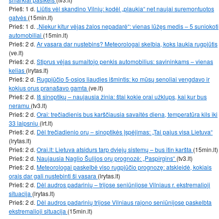
Prieš: 1 d.
Liūtis vėl skandino Vilnių: kodėl „plaukia“ net naujai suremontuotos
gatvės
(15min.lt)
Prieš: 1 d.
„Niekur kitur vėjas žalos nepadarė“: vienas lūžęs medis – 5 suniokoti
automobiliai
(15min.lt)
Prieš: 2 d.
Ar vasara dar nustebins? Meteorologai skelbia, koks laukia rugpjūtis
(ve.lt)
Prieš: 2 d.
Stiprus vėjas sumaitojo penkis automobilius: savininkams – vienas
kelias
(lrytas.lt)
Prieš: 2 d.
Rugpjūčio 5-osios liaudies išmintis: ko mūsų senoliai vengdavo ir
kokius orus pranašavo gamta
(ve.lt)
Prieš: 2 d.
Iš sinoptikų – naujausia žinia: štai kokie orai užklups, kai kur bus
neramu
(tv3.lt)
Prieš: 2 d.
Orai: trečiadienis bus karščiausia savaitės diena, temperatūra kils iki
33 laipsnių
(lrt.lt)
Prieš: 2 d.
Dėl trečiadienio orų – sinoptikės įspėjimas: „Tai pajus visa Lietuva“
(lrytas.lt)
Prieš: 2 d.
Orai.lt: Lietuva atsidurs tarp dviejų sistemų – bus itin karšta
(15min.lt)
Prieš: 2 d.
Naujausia Naglio Šulijos orų prognozė: „Paspirgins“
(tv3.lt)
Prieš: 2 d.
Meteorologai paskelbė viso rugpjūčio prognozę: atskleidė, kokiais
orais dar gali nustebinti ši vasara
(lrytas.lt)
Prieš: 2 d.
Dėl audros padarinių – trijose seniūnijose Vilniaus r. ekstremalioji
situacija
(lrytas.lt)
Prieš: 2 d.
Dėl audros padarinių trijose Vilniaus rajono seniūnijose paskelbta
ekstremalioji situacija
(15min.lt)