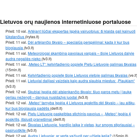
Lietuvos orų naujienos internetiniuose portaluose
Prieš: 10 val.
Artėjant liūčiai ekspertas įspėja vairuotojus: ši klaida gali kainuoti
tūkstančius
(lrytas.lt)
Prieš: 11 val.
Dėl artėjančio škvalo – specialūs perspėjimai: kada ir kur bus
blogiausia
(tv3.lt)
Prieš: 11 val.
Meteorologai skambina pavojaus varpais – šioje Lietuvos dalyje
audra negailės nieko
(tv3.lt)
Prieš: 11 val.
„Meteo LT“: ketvirtadienio popietę Pietų Lietuvoje galimas škvalas
(15min.lt)
Prieš: 11 val.
Ketvirtadienio popietę šioje Lietuvos vietoje galimas škvalas
(ve.lt
Prieš: 11 val.
Lietuviai dalijasi vaizdais kaip audra siaubia miestus: „Plaukiam“
(tv3.lt)
Prieš: 12 val.
Skubiai įspėja dėl atslenkančio škvalo: šiuo paros metu į lauką
geriau nežengti – dangus nusidažys juodai
(tv3.lt)
Prieš: 12 val.
„Meteo“ tarnyba įspėja 4 Lietuvos apskritis dėl škvalo – jau aišku,
kur bus blogiausia padėtis
(delfi.lt)
Prieš: 12 val.
Pietų Lietuvoje paskelbtas stichinis pavojus – „Meteo“ įspėja 4
apskritis, išsiųsti pranešimai
(delfi.lt)
Prieš: 12 val.
Škvalas Lietuvoje. Įvardijo laiką ir vietas, kur smogs stipriausiai –
pasiruoškite
(tv3.lt)
Prieš: 12 val.
Audra Lietuvoje: ar verta važiuoti per užlietą kelią?
(15min.lt)