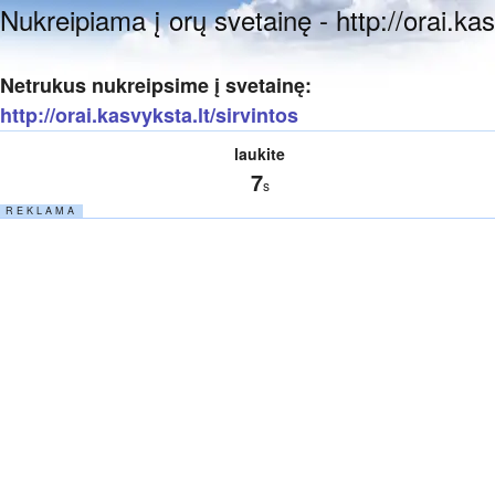
Nukreipiama į orų svetainę - http://orai.kas
Netrukus nukreipsime į svetainę:
http://orai.kasvyksta.lt/sirvintos
laukite
7
s
R E K L A M A