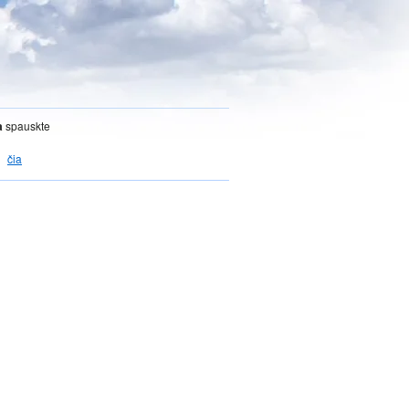
a
spauskte
čia