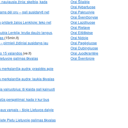
 naujausia žinia: skelbia, kada
Orai Šilalėje
Orai Kybartuose
ms dėl orų – gali susidaryti net
Orai Pakruojyje
Orai Švenčionyse
 pridarė žalos Lenkijoje: teko net
Orai Lazdijuose
Orai Rietave
aubia Lenkiją: kruša daužo langus,
Orai Eišiškėse
jas
(15min.lt)
Orai Nidoje
– pirmieji židiniai susidarys jau
Orai Pagėgiuose
Orai Dubingiuose
nuo 15 valandos
(ve.lt)
Orai Juodkrantėje
Lietuvoje galimas škvalas
Orai Šventojoje
os merksiančią audrą: prasidės apie
os merksiančią audrą: laukia škvalas
ja vairuotojus: ši klaida gali kainuoti
alūs perspėjimai: kada ir kur bus
us varpais – šioje Lietuvos dalyje
pietę Pietų Lietuvoje galimas škvalas