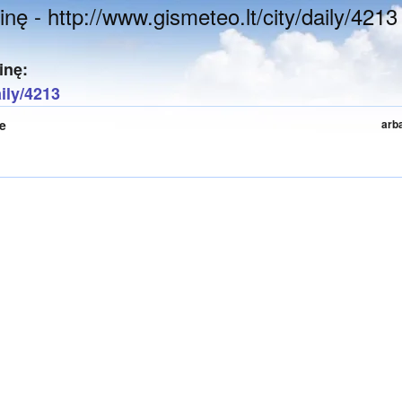
nę - http://www.gismeteo.lt/city/daily/4213
inę:
aily/4213
te
arb