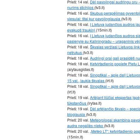
Prieš: 14 val.
Dėl pavojingai audringų orų –
nurims stichijos
(tv3.lt)
Prieš: 16 val.
Skubus perspėjimas gyventoja
viesulai: štai kur pavojingiausia
(tv3.lt)
Prieš: 16 val.
Į Lietuvą judančios audros jau
evakuoti traukinį
(15min.lt)
Prieš: 16 val.
Į Lietuvą judančios audros si
pasienyje su Kaliningradu – uraganinis vė
Prieš: 18 val.
Škvalas veržiasi Lietuvos link 
netrukus
(tv3.lt)
Prieš: 18 val.
Audringi orai gali prasidėti 
Prieš: 18 val.
Ketvirtadienio popietę Pietų 
(alytausgidas.lt)
Prieš: 18 val.
Sinoptikai – apie dalį Lietuv
15 val., laukia škvalas
(lrt.lt)
Prieš: 18 val.
Sinoptikai – apie dalį Lietuv
(lrt.lt)
Prieš: 19 val.
Artėjant liūčiai ekspertas įspė
tūkstančius
(lrytas.lt)
Prieš: 19 val.
Dėl artėjančio škvalo – speci
blogiausia
(tv3.lt)
Prieš: 20 val.
Meteorologai skambina pavoja
audra negailės nieko
(tv3.lt)
Prieš: 20 val.
„Meteo LT“: ketvirtadienio po
(15min.lt)