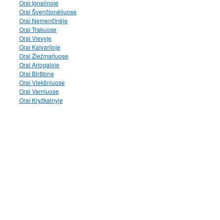
Orai Ignalinoje
Orai Švenčionėliuose
Orai Nemenčinėje
Orai Trakuose
Orai Vievyje
Orai Kalvarijoje
Orai Žiežmariuose
Orai Ariogaloje
Orai Birštone
Orai Viekšniuose
Orai Varniuose
Orai Kryžkalnyje