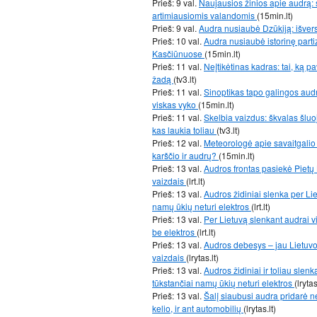
Prieš: 9 val.
Naujausios žinios apie audrą: 
artimiausiomis valandomis
(15min.lt)
Prieš: 9 val.
Audra nusiaubė Dzūkiją: išver
Prieš: 10 val.
Audra nusiaubė istorinę part
Kasčiūnuose
(15min.lt)
Prieš: 11 val.
Neįtikėtinas kadras: tai, ką p
žadą
(tv3.lt)
Prieš: 11 val.
Sinoptikas tapo galingos audr
viskas vyko
(15min.lt)
Prieš: 11 val.
Skelbia vaizdus: škvalas šluoj
kas laukia toliau
(tv3.lt)
Prieš: 12 val.
Meteorologė apie savaitgalio i
karščio ir audrų?
(15min.lt)
Prieš: 13 val.
Audros frontas pasiekė Pietų L
vaizdais
(lrt.lt)
Prieš: 13 val.
Audros židiniai slenka per Lie
namų ūkių neturi elektros
(lrt.lt)
Prieš: 13 val.
Per Lietuvą slenkant audrai vi
be elektros
(lrt.lt)
Prieš: 13 val.
Audros debesys – jau Lietuvoj
vaizdais
(lrytas.lt)
Prieš: 13 val.
Audros židiniai ir toliau slenk
tūkstančiai namų ūkių neturi elektros
(lrytas
Prieš: 13 val.
Šalį siaubusi audra pridarė n
kelio, ir ant automobilių
(lrytas.lt)