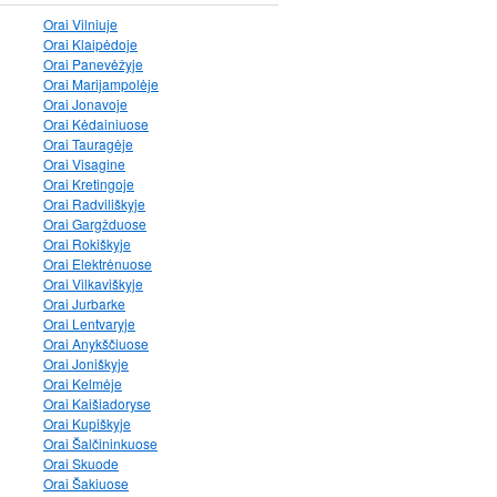
Orai Vilniuje
Orai Klaipėdoje
Orai Panevėžyje
Orai Marijampolėje
Orai Jonavoje
Orai Kėdainiuose
Orai Tauragėje
Orai Visagine
Orai Kretingoje
Orai Radviliškyje
Orai Gargžduose
Orai Rokiškyje
Orai Elektrėnuose
Orai Vilkaviškyje
Orai Jurbarke
Orai Lentvaryje
Orai Anykščiuose
Orai Joniškyje
Orai Kelmėje
Orai Kaišiadoryse
Orai Kupiškyje
Orai Šalčininkuose
Orai Skuode
Orai Šakiuose