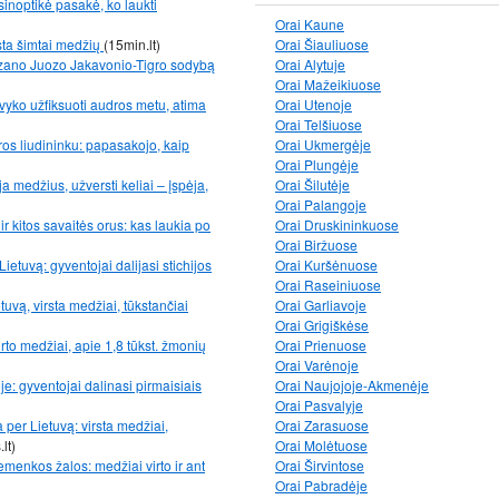
sinoptikė pasakė, ko laukti
Orai Kaune
sta šimtai medžių
(15min.lt)
Orai Šiauliuose
izano Juozo Jakavonio-Tigro sodybą
Orai Alytuje
Orai Mažeikiuose
avyko užfiksuoti audros metu, atima
Orai Utenoje
Orai Telšiuose
os liudininku: papasakojo, kaip
Orai Ukmergėje
Orai Plungėje
a medžius, užversti keliai – įspėja,
Orai Šilutėje
Orai Palangoje
r kitos savaitės orus: kas laukia po
Orai Druskininkuose
Orai Biržuose
ietuvą: gyventojai dalijasi stichijos
Orai Kuršėnuose
Orai Raseiniuose
tuvą, virsta medžiai, tūkstančiai
Orai Garliavoje
Orai Grigiškėse
rto medžiai, apie 1,8 tūkst. žmonių
Orai Prienuose
Orai Varėnoje
e: gyventojai dalinasi pirmaisiais
Orai Naujojoje-Akmenėje
Orai Pasvalyje
a per Lietuvą: virsta medžiai,
Orai Zarasuose
.lt)
Orai Molėtuose
emenkos žalos: medžiai virto ir ant
Orai Širvintose
Orai Pabradėje