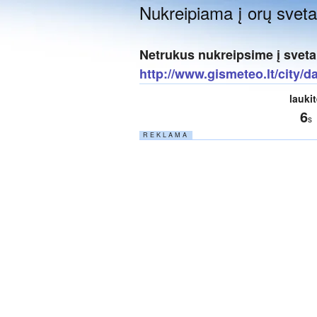
Nukreipiama į orų svetai
Netrukus nukreipsime į sveta
http://www.gismeteo.lt/city/d
lauki
6
s
R E K L A M A