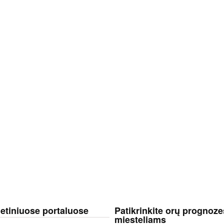
netiniuose portaluose
Patikrinkite orų prognoze
miesteliams