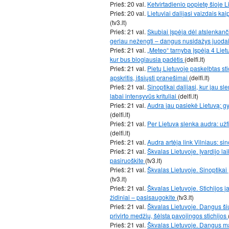
Prieš: 20 val.
Ketvirtadienio popietę šioje 
Prieš: 20 val.
Lietuviai dalijasi vaizdais ka
(tv3.lt)
Prieš: 21 val.
Skubiai įspėja dėl atslenkanč
geriau nežengti – dangus nusidažys juoda
Prieš: 21 val.
„Meteo“ tarnyba įspėja 4 Lietu
kur bus blogiausia padėtis
(delfi.lt)
Prieš: 21 val.
Pietų Lietuvoje paskelbtas st
apskritis, išsiųsti pranešimai
(delfi.lt)
Prieš: 21 val.
Sinoptikai dalijasi, kur jau 
labai intensyvūs krituliai
(delfi.lt)
Prieš: 21 val.
Audra jau pasiekė Lietuvą: gyv
(delfi.lt)
Prieš: 21 val.
Per Lietuvą slenka audra: užf
(delfi.lt)
Prieš: 21 val.
Audra artėja link Vilniaus: si
Prieš: 21 val.
Škvalas Lietuvoje. Įvardijo lai
pasiruoškite
(tv3.lt)
Prieš: 21 val.
Škvalas Lietuvoje. Sinoptikai
(tv3.lt)
Prieš: 21 val.
Škvalas Lietuvoje. Stichijos j
židiniai – pasisaugokite
(tv3.lt)
Prieš: 21 val.
Škvalas Lietuvoje. Dangus ši
privirto medžių, šėlsta pavojingos stichijos
Prieš: 21 val.
Škvalas Lietuvoje. Dangus ma