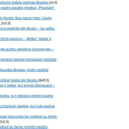
Lietuvos vietoje galimas škvalas
(ve.lt)
ip audra siaubia miestus: „Plaukiam“
io škvalo: šiuo paros metu į lauką
i
(tv3.lt)
vos apskritis dėl škvalo – jau aišku,
ichinis pavojus – „Meteo“ įspėja 4
slenka audra: palydovo duomenyse –
entojai dalijasi pirmaisiais vaizdais
iksuotas škvalas, virsta medžiai
noptikai įspėja dėl škvalo
(delfi.lt)
ką ir vietas, kur smogs stipriausiai –
 įspėja, kur netrukus drebins audra
au trankosi: skelbia, kur juda audros
uose rajonuose jau maišosi su žeme:
(tv3.lt)
išosi su žeme: privirto medžių,