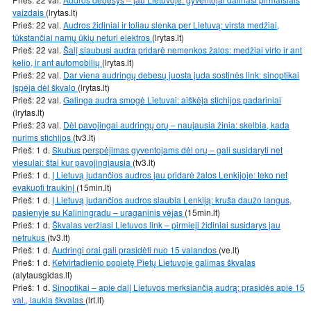
vaizdais
(lrytas.lt)
Prieš: 22 val.
Audros židiniai ir toliau slenka per Lietuvą: virsta medžiai,
tūkstančiai namų ūkių neturi elektros
(lrytas.lt)
Prieš: 22 val.
Šalį siaubusi audra pridarė nemenkos žalos: medžiai virto ir ant
kelio, ir ant automobilių
(lrytas.lt)
Prieš: 22 val.
Dar viena audringų debesų juosta juda sostinės link: sinoptikai
įspėja dėl škvalo
(lrytas.lt)
Prieš: 22 val.
Galinga audra smogė Lietuvai: aiškėja stichijos padariniai
(lrytas.lt)
Prieš: 23 val.
Dėl pavojingai audringų orų – naujausia žinia: skelbia, kada
nurims stichijos
(tv3.lt)
Prieš: 1 d.
Skubus perspėjimas gyventojams dėl orų – gali susidaryti net
viesulai: štai kur pavojingiausia
(tv3.lt)
Prieš: 1 d.
Į Lietuvą judančios audros jau pridarė žalos Lenkijoje: teko net
evakuoti traukinį
(15min.lt)
Prieš: 1 d.
Į Lietuvą judančios audros siaubia Lenkiją: kruša daužo langus,
pasienyje su Kaliningradu – uraganinis vėjas
(15min.lt)
Prieš: 1 d.
Škvalas veržiasi Lietuvos link – pirmieji židiniai susidarys jau
netrukus
(tv3.lt)
Prieš: 1 d.
Audringi orai gali prasidėti nuo 15 valandos
(ve.lt)
Prieš: 1 d.
Ketvirtadienio popietę Pietų Lietuvoje galimas škvalas
(alytausgidas.lt)
Prieš: 1 d.
Sinoptikai – apie dalį Lietuvos merksiančią audrą: prasidės apie 15
val., laukia škvalas
(lrt.lt)