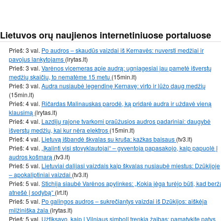
Lietuvos orų naujienos internetiniuose portaluose
Prieš: 3 val.
Po audros – skaudūs vaizdai iš Kernavės: nuversti medžiai ir
pavojus lankytojams
(lrytas.lt)
Prieš: 3 val.
Varėnos vicemeras apie audrą: ugniagesiai jau pametė išverstų
medžių skaičių, to nematėme 15 metų
(15min.lt)
Prieš: 3 val.
Audra nusiaubė legendinę Kernavę: virto ir lūžo daug medžių
(15min.lt)
Prieš: 4 val.
Ričardas Malinauskas parodė, ką pridarė audra ir uždavė vieną
klausimą
(lrytas.lt)
Prieš: 4 val.
Lazdijų rajone tvarkomi praūžusios audros padariniai: daugybė
išverstų medžių, kai kur nėra elektros
(15min.lt)
Prieš: 4 val.
Lietuvą išbandė škvalas su kruša: kažkas baisaus
(tv3.lt)
Prieš: 4 val.
„Įkalinti visi stovyklautojai“ – gyventoja papasakojo, kaip papuolė į
audros košmarą
(tv3.lt)
Prieš: 5 val.
Lietuviai dalijasi vaizdais kaip škvalas nusiaubė miestus: Dzūkijoje
– apokaliptiniai vaizdai
(tv3.lt)
Prieš: 5 val.
Stichija siaubė Varėnos apylinkes: „Kokia jėga turėjo būti, kad berž
atnešė į sodybą“
(lrt.lt)
Prieš: 5 val.
Po galingos audros – sukrečiantys vaizdai iš Dzūkijos: aiškėja
milžiniška žala
(lrytas.lt)
Prieš: 5 val.
Užfiksavo, kaip į Vilniaus simbolį trenkia žaibas: pamatykite patys