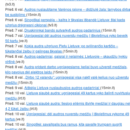
(tv3.lt)
Prieš: 6 val.
Audros nusiaubtame Varėnos rajone – didžiulė žala: tarnybos dirb
be sustojimo
(15min.lt)
Prieš: 6 val.
Sinoptikai perspėja – kaitra ir škvalas išbandė Lietuvą: štai kada
užgrius drėgnesni ciklonai
(tv3.lt)
Prieš: 7 val.
Druskininkai bando sutvarkyti audros padarinius
(15min.lt)
Prieš: 7 val.
Ugniagesiai dėl audros nuverstų medžių į iškvietimus vyko beveik
50 kartų
(ve.lt)
Prieš: 7 val.
Kokia audra užgriuvo Pietų Lietuvą: po svilinančio karščio –
tūkstančiai žaibų ir galingas škvalas
(15min.lt)
Prieš: 8 val.
Audros padariniai, gaisrai ir nelaimės: Lietuvoje – skaudžių įvykių
virtinė
(ve.lt)
Prieš: 8 val.
Audra pridarė darbo ugniagesiams: keliai buvo užversti medžiais,
kilo pavojus dėl elektros laidų
(15min.lt)
Prieš: 8 val.
„Dirbo 12 valandų“: ugniagesiai visą naktį valė kelius nuo užverstų
medžių
(15min.lt)
Prieš: 9 val.
Aiškėja Lietuvą nusiaubusios audros padariniai
(15min.lt)
Prieš: 10 val.
Lietuvą siaubė audra: ugniagesiai 49 kartus vyko šalinti nuvirtusių
medžių
(lrt.lt)
Prieš: 10 val.
Lietuvą siaubė audra: tiesiog eilėmis išvirtę medžiai ir daugiau ne
4,2 tūkst. žaibų
(lrt.lt)
Prieš: 10 val.
Ugniagesiai: dėl audros nuverstų medžių į iškvietimus vykome 49
kartus
(ve.lt)
Prieš: 10 val.
Sinoptikė: savaitgalis bus ramus, kitą savaitę trumpam sugrįš
karščiai
(lrt.lt)