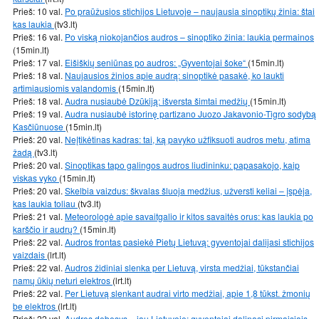
Prieš: 10 val.
Po praūžusios stichijos Lietuvoje – naujausia sinoptikų žinia: štai
kas laukia
(tv3.lt)
Prieš: 16 val.
Po viską niokojančios audros – sinoptiko žinia: laukia permainos
(15min.lt)
Prieš: 17 val.
Eišiškių seniūnas po audros: „Gyventojai šoke“
(15min.lt)
Prieš: 18 val.
Naujausios žinios apie audrą: sinoptikė pasakė, ko laukti
artimiausiomis valandomis
(15min.lt)
Prieš: 18 val.
Audra nusiaubė Dzūkiją: išversta šimtai medžių
(15min.lt)
Prieš: 19 val.
Audra nusiaubė istorinę partizano Juozo Jakavonio-Tigro sodybą
Kasčiūnuose
(15min.lt)
Prieš: 20 val.
Neįtikėtinas kadras: tai, ką pavyko užfiksuoti audros metu, atima
žadą
(tv3.lt)
Prieš: 20 val.
Sinoptikas tapo galingos audros liudininku: papasakojo, kaip
viskas vyko
(15min.lt)
Prieš: 20 val.
Skelbia vaizdus: škvalas šluoja medžius, užversti keliai – įspėja,
kas laukia toliau
(tv3.lt)
Prieš: 21 val.
Meteorologė apie savaitgalio ir kitos savaitės orus: kas laukia po
karščio ir audrų?
(15min.lt)
Prieš: 22 val.
Audros frontas pasiekė Pietų Lietuvą: gyventojai dalijasi stichijos
vaizdais
(lrt.lt)
Prieš: 22 val.
Audros židiniai slenka per Lietuvą, virsta medžiai, tūkstančiai
namų ūkių neturi elektros
(lrt.lt)
Prieš: 22 val.
Per Lietuvą slenkant audrai virto medžiai, apie 1,8 tūkst. žmonių
be elektros
(lrt.lt)
Prieš: 22 val.
Audros debesys – jau Lietuvoje: gyventojai dalinasi pirmaisiais