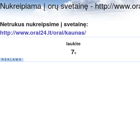
Nukreipiama į orų svetainę - http://www.ora
Netrukus nukreipsime į svetainę:
http://www.orai24.lt/orai/kaunas/
laukite
7
s
R E K L A M A