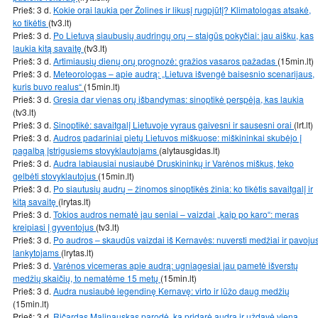
Prieš: 3 d.
Kokie orai laukia per Žolines ir likusį rugpjūtį? Klimatologas atsakė,
ko tikėtis
(tv3.lt)
Prieš: 3 d.
Po Lietuvą siaubusių audringų orų – staigūs pokyčiai: jau aišku, kas
laukia kitą savaitę
(tv3.lt)
Prieš: 3 d.
Artimiausių dienų orų prognozė: gražios vasaros pažadas
(15min.lt)
Prieš: 3 d.
Meteorologas – apie audrą: „Lietuva išvengė baisesnio scenarijaus,
kuris buvo realus“
(15min.lt)
Prieš: 3 d.
Gresia dar vienas orų išbandymas: sinoptikė perspėja, kas laukia
(tv3.lt)
Prieš: 3 d.
Sinoptikė: savaitgalį Lietuvoje vyraus gaivesni ir sausesni orai
(lrt.lt)
Prieš: 3 d.
Audros padariniai pietų Lietuvos miškuose: miškininkai skubėjo į
pagalbą įstrigusiems stovyklautojams
(alytausgidas.lt)
Prieš: 3 d.
Audra labiausiai nusiaubė Druskininkų ir Varėnos miškus, teko
gelbėti stovyklautojus
(15min.lt)
Prieš: 3 d.
Po siautusių audrų – žinomos sinoptikės žinia: ko tikėtis savaitgalį ir
kitą savaitę
(lrytas.lt)
Prieš: 3 d.
Tokios audros nematė jau seniai – vaizdai „kaip po karo“: meras
kreipiasi į gyventojus
(tv3.lt)
Prieš: 3 d.
Po audros – skaudūs vaizdai iš Kernavės: nuversti medžiai ir pavoju
lankytojams
(lrytas.lt)
Prieš: 3 d.
Varėnos vicemeras apie audrą: ugniagesiai jau pametė išverstų
medžių skaičių, to nematėme 15 metų
(15min.lt)
Prieš: 3 d.
Audra nusiaubė legendinę Kernavę: virto ir lūžo daug medžių
(15min.lt)
Prieš: 3 d.
Ričardas Malinauskas parodė, ką pridarė audra ir uždavė vieną