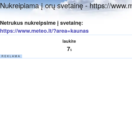
Nukreipiama į orų svetainę - https://www.
Netrukus nukreipsime į svetainę:
https://www.meteo.lt/?area=kaunas
laukite
6
s
R E K L A M A