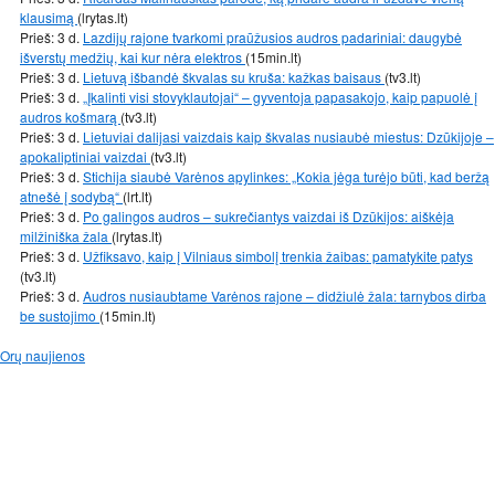
klausimą
(lrytas.lt)
Prieš: 3 d.
Lazdijų rajone tvarkomi praūžusios audros padariniai: daugybė
išverstų medžių, kai kur nėra elektros
(15min.lt)
Prieš: 3 d.
Lietuvą išbandė škvalas su kruša: kažkas baisaus
(tv3.lt)
Prieš: 3 d.
„Įkalinti visi stovyklautojai“ – gyventoja papasakojo, kaip papuolė į
audros košmarą
(tv3.lt)
Prieš: 3 d.
Lietuviai dalijasi vaizdais kaip škvalas nusiaubė miestus: Dzūkijoje –
apokaliptiniai vaizdai
(tv3.lt)
Prieš: 3 d.
Stichija siaubė Varėnos apylinkes: „Kokia jėga turėjo būti, kad beržą
atnešė į sodybą“
(lrt.lt)
Prieš: 3 d.
Po galingos audros – sukrečiantys vaizdai iš Dzūkijos: aiškėja
milžiniška žala
(lrytas.lt)
Prieš: 3 d.
Užfiksavo, kaip į Vilniaus simbolį trenkia žaibas: pamatykite patys
(tv3.lt)
Prieš: 3 d.
Audros nusiaubtame Varėnos rajone – didžiulė žala: tarnybos dirba
be sustojimo
(15min.lt)
Orų naujienos