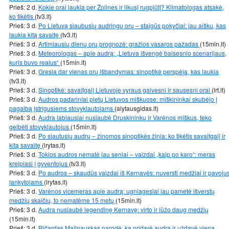
Prieš: 2 d.
Kokie orai laukia per Žolines ir likusį rugpjūtį? Klimatologas atsakė,
ko tikėtis
(tv3.lt)
Prieš: 3 d.
Po Lietuvą siaubusių audringų orų – staigūs pokyčiai: jau aišku, kas
laukia kitą savaitę
(tv3.lt)
Prieš: 3 d.
Artimiausių dienų orų prognozė: gražios vasaros pažadas
(15min.lt)
Prieš: 3 d.
Meteorologas – apie audrą: „Lietuva išvengė baisesnio scenarijaus,
kuris buvo realus“
(15min.lt)
Prieš: 3 d.
Gresia dar vienas orų išbandymas: sinoptikė perspėja, kas laukia
(tv3.lt)
Prieš: 3 d.
Sinoptikė: savaitgalį Lietuvoje vyraus gaivesni ir sausesni orai
(lrt.lt)
Prieš: 3 d.
Audros padariniai pietų Lietuvos miškuose: miškininkai skubėjo į
pagalbą įstrigusiems stovyklautojams
(alytausgidas.lt)
Prieš: 3 d.
Audra labiausiai nusiaubė Druskininkų ir Varėnos miškus, teko
gelbėti stovyklautojus
(15min.lt)
Prieš: 3 d.
Po siautusių audrų – žinomos sinoptikės žinia: ko tikėtis savaitgalį ir
kitą savaitę
(lrytas.lt)
Prieš: 3 d.
Tokios audros nematė jau seniai – vaizdai „kaip po karo“: meras
kreipiasi į gyventojus
(tv3.lt)
Prieš: 3 d.
Po audros – skaudūs vaizdai iš Kernavės: nuversti medžiai ir pavoju
lankytojams
(lrytas.lt)
Prieš: 3 d.
Varėnos vicemeras apie audrą: ugniagesiai jau pametė išverstų
medžių skaičių, to nematėme 15 metų
(15min.lt)
Prieš: 3 d.
Audra nusiaubė legendinę Kernavę: virto ir lūžo daug medžių
(15min.lt)
Prieš: 3 d.
Ričardas Malinauskas parodė, ką pridarė audra ir uždavė vieną