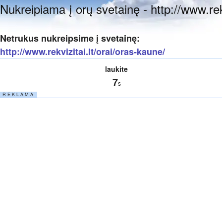
Nukreipiama į orų svetainę - http://www.rekv
Netrukus nukreipsime į svetainę:
http://www.rekvizitai.lt/orai/oras-kaune/
laukite
7
s
R E K L A M A