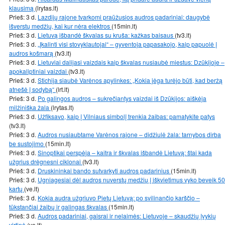
klausimą
(lrytas.lt)
Prieš: 3 d.
Lazdijų rajone tvarkomi praūžusios audros padariniai: daugybė
išverstų medžių, kai kur nėra elektros
(15min.lt)
Prieš: 3 d.
Lietuvą išbandė škvalas su kruša: kažkas baisaus
(tv3.lt)
Prieš: 3 d.
„Įkalinti visi stovyklautojai“ – gyventoja papasakojo, kaip papuolė į
audros košmarą
(tv3.lt)
Prieš: 3 d.
Lietuviai dalijasi vaizdais kaip škvalas nusiaubė miestus: Dzūkijoje –
apokaliptiniai vaizdai
(tv3.lt)
Prieš: 3 d.
Stichija siaubė Varėnos apylinkes: „Kokia jėga turėjo būti, kad beržą
atnešė į sodybą“
(lrt.lt)
Prieš: 3 d.
Po galingos audros – sukrečiantys vaizdai iš Dzūkijos: aiškėja
milžiniška žala
(lrytas.lt)
Prieš: 3 d.
Užfiksavo, kaip į Vilniaus simbolį trenkia žaibas: pamatykite patys
(tv3.lt)
Prieš: 3 d.
Audros nusiaubtame Varėnos rajone – didžiulė žala: tarnybos dirba
be sustojimo
(15min.lt)
Prieš: 3 d.
Sinoptikai perspėja – kaitra ir škvalas išbandė Lietuvą: štai kada
užgrius drėgnesni ciklonai
(tv3.lt)
Prieš: 3 d.
Druskininkai bando sutvarkyti audros padarinius
(15min.lt)
Prieš: 3 d.
Ugniagesiai dėl audros nuverstų medžių į iškvietimus vyko beveik 50
kartų
(ve.lt)
Prieš: 3 d.
Kokia audra užgriuvo Pietų Lietuvą: po svilinančio karščio –
tūkstančiai žaibų ir galingas škvalas
(15min.lt)
Prieš: 3 d.
Audros padariniai, gaisrai ir nelaimės: Lietuvoje – skaudžių įvykių
virtinė
(ve.lt)