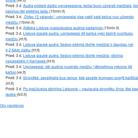
Prieš: 3 d.
Audra pridarė darbo ugniagesiams: keliai buvo užversti medžiais, kil
pavojus dėl elektros laidų
(15min.lt)
Prieš: 3 d.
„Dirbo 12 valandų“: ugniagesiai visą naktį valė kelius nuo užverstų
medžių
(15min.lt)
Prieš: 3 d.
Aiškėja Lietuvą nusiaubusios audros padariniai
(15min.lt)
Prieš: 3 d.
Lietuvą siaubė audra: ugniagesiai 49 kartus vyko šalinti nuvirtusių
medžių
(lrt.lt)
Prieš: 3 d.
Lietuvą siaubė audra: tiesiog eilėmis išvirtę medžiai ir daugiau nei
4,2 tūkst. žaibų
(lrt.lt)
Prieš: 3 d.
Lietuvą siaubė audra: tiesiog eilėmis išvirtę medžiai, stichija
nepagailėjo ir Kernavės
(lrt.lt)
Prieš: 3 d.
Ugniagesiai: dėl audros nuverstų medžių į iškvietimus vykome 49
kartus
(ve.lt)
Prieš: 3 d.
Sinoptikė: savaitgalis bus ramus, kitą savaitę trumpam sugrįš karščia
(lrt.lt)
Prieš: 3 d.
Po praūžusios stichijos Lietuvoje – naujausia sinoptikų žinia: štai kas
laukia
(tv3.lt)
Orų naujienos