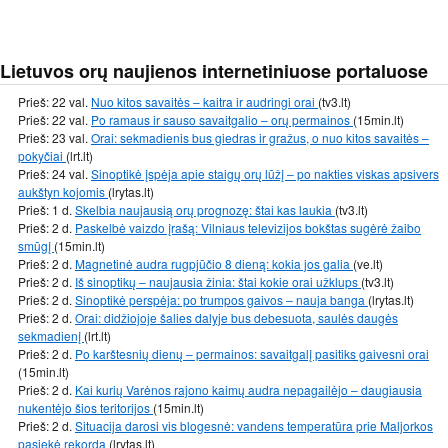
Lietuvos orų naujienos internetiniuose portaluose
Prieš: 22 val.
Nuo kitos savaitės – kaitra ir audringi orai
(tv3.lt)
Prieš: 22 val.
Po ramaus ir sauso savaitgalio – orų permainos
(15min.lt)
Prieš: 23 val.
Orai: sekmadienis bus giedras ir gražus, o nuo kitos savaitės –
pokyčiai
(lrt.lt)
Prieš: 24 val.
Sinoptikė įspėja apie staigų orų lūžį – po nakties viskas apsivers
aukštyn kojomis
(lrytas.lt)
Prieš: 1 d.
Skelbia naujausią orų prognozę: štai kas laukia
(tv3.lt)
Prieš: 2 d.
Paskelbė vaizdo įrašą: Vilniaus televizijos bokštas sugėrė žaibo
smūgį
(15min.lt)
Prieš: 2 d.
Magnetinė audra rugpjūčio 8 dieną: kokia jos galia
(ve.lt)
Prieš: 2 d.
Iš sinoptikų – naujausia žinia: štai kokie orai užklups
(tv3.lt)
Prieš: 2 d.
Sinoptikė perspėja: po trumpos gaivos – nauja banga
(lrytas.lt)
Prieš: 2 d.
Orai: didžiojoje šalies dalyje bus debesuota, saulės daugės
sekmadienį
(lrt.lt)
Prieš: 2 d.
Po karštesnių dienų – permainos: savaitgalį pasitiks gaivesni orai
(15min.lt)
Prieš: 2 d.
Kai kurių Varėnos rajono kaimų audra nepagailėjo – daugiausia
nukentėjo šios teritorijos
(15min.lt)
Prieš: 2 d.
Situacija darosi vis blogesnė: vandens temperatūra prie Maljorkos
pasiekė rekordą
(lrytas.lt)