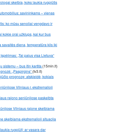
logai skelbia, koks laukia rugpjūtis
automobilius: savininkams – vienas
tis: ko mūsų senoliai vengdavo ir
ai kokie orai užklups, kai kur bus
a savaitės diena, temperatūra kils iki
 įspėjimas: „Tai pajus visa Lietuva“
ejų sistemų – bus itin karšta
(15min.lt)
ognozė: „Paspirgins“
(tv3.lt)
jūčio prognozę: atskleidė, kokiais
niūnijose Vilniaus r. ekstremalioji
niaus rajono seniūnijose paskelbta
iūnijose Vilniaus rajone skelbiama
ne skelbiama ekstremalioji situacija
laukia rugpjūtį: ar vasara dar