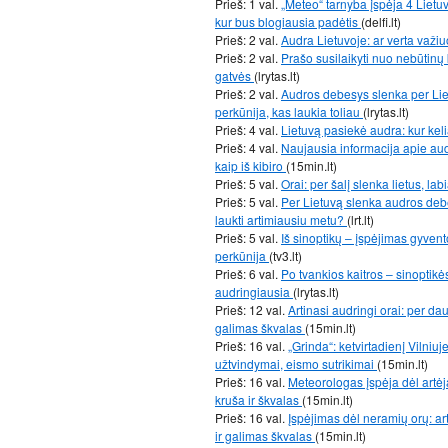
Prieš: 1 val.
„Meteo“ tarnyba įspėja 4 Lietuv
kur bus blogiausia padėtis
(delfi.lt)
Prieš: 2 val.
Audra Lietuvoje: ar verta važiu
Prieš: 2 val.
Prašo susilaikyti nuo nebūtinų ke
gatvės
(lrytas.lt)
Prieš: 2 val.
Audros debesys slenka per Liet
perkūnija, kas laukia toliau
(lrytas.lt)
Prieš: 4 val.
Lietuvą pasiekė audra: kur kel
Prieš: 4 val.
Naujausia informacija apie audr
kaip iš kibiro
(15min.lt)
Prieš: 5 val.
Orai: per šalį slenka lietus, lab
Prieš: 5 val.
Per Lietuvą slenka audros debes
laukti artimiausiu metu?
(lrt.lt)
Prieš: 5 val.
Iš sinoptikų – įspėjimas gyvent
perkūnija
(tv3.lt)
Prieš: 6 val.
Po tvankios kaitros – sinoptikė
audringiausia
(lrytas.lt)
Prieš: 12 val.
Artinasi audringi orai: per dau
galimas škvalas
(15min.lt)
Prieš: 16 val.
„Grinda“: ketvirtadienį Vilniuj
užtvindymai, eismo sutrikimai
(15min.lt)
Prieš: 16 val.
Meteorologas įspėja dėl artėj
kruša ir škvalas
(15min.lt)
Prieš: 16 val.
Įspėjimas dėl neramių orų: art
ir galimas škvalas
(15min.lt)