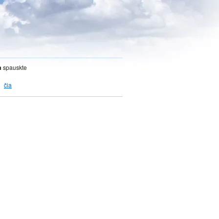
a
spauskte
čia