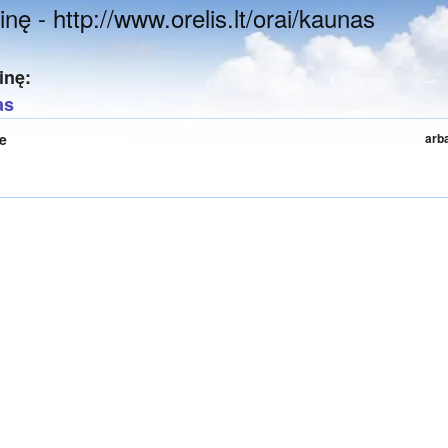
nę - http://www.orelis.lt/orai/kaunas
inę:
as
te
arb