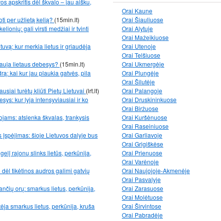
os apskritis dėl škvalo – jau aišku,
Orai Kaune
oti per užlietą kelią?
(15min.lt)
Orai Šiauliuose
lionių: gali virsti medžiai ir tvinti
Orai Alytuje
Orai Mažeikiuose
uvą: kur merkia lietus ir griaudėja
Orai Utenoje
Orai Telšiuose
iauja lietaus debesys?
(15min.lt)
Orai Ukmergėje
ą: kai kur jau plaukia gatvės, pila
Orai Plungėje
Orai Šilutėje
iausiai turėtų kliūti Pietų Lietuvai
(lrt.lt)
Orai Palangoje
ys: kur lyja intensyviausiai ir ko
Orai Druskininkuose
Orai Biržuose
ojams: atslenka škvalas, trankysis
Orai Kuršėnuose
Orai Raseiniuose
s įspėjimas: šioje Lietuvos dalyje bus
Orai Garliavoje
Orai Grigiškėse
gelį rajonų slinks lietūs, perkūnija,
Orai Prienuose
Orai Varėnoje
e dėl tikėtinos audros galimi gatvių
Orai Naujojoje-Akmenėje
Orai Pasvalyje
ančių orų: smarkus lietus, perkūnija,
Orai Zarasuose
Orai Molėtuose
ėja smarkus lietus, perkūnija, kruša
Orai Širvintose
Orai Pabradėje