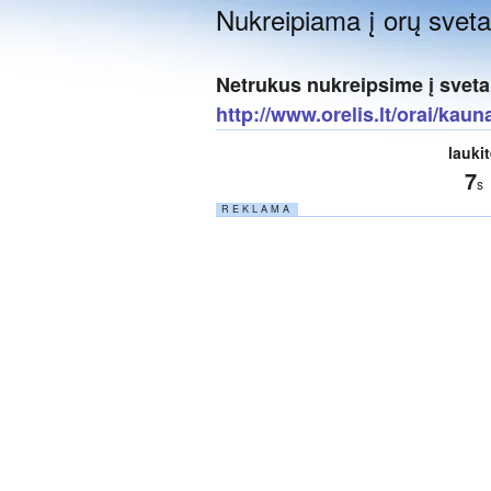
Nukreipiama į orų svetai
Netrukus nukreipsime į sveta
http://www.orelis.lt/orai/kaun
lauki
6
s
R E K L A M A