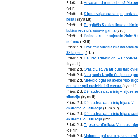
Prieš: 1 d.
Ar vasara dar nustebins? Meteoro
(ve.lt)
Prieš: 1 d.
Stiprus vėjas sumaitojo penkis 
kelias
(lrytas.lt)
Prieš: 1 d.
Rugpjūčio 5-osios liaudies išmin
kokius orus pranašavo gamta
(ve.lt)
Prieš: 1 d.
Iš sinoptikų – naujausia žinia: št
neramu
(tv3.lt)
Prieš: 1 d.
Orai: trečiadienis bus karščiausi
33 laipsnių
(lrt.lt)
Prieš: 1 d.
Dėl trečiadienio orų – sinoptikės
(lrytas.lt)
Prieš: 2 d.
Orai.lt: Lietuva atsidurs tarp dvi
Prieš: 2 d.
Naujausia Naglio Šulijos orų pr
Prieš: 2 d.
Meteorologai paskelbė viso rugp
orais dar gali nustebinti ši vasara
(lrytas.lt)
Prieš: 2 d.
Dėl audros padarinių – trijose se
situacija
(lrytas.lt)
Prieš: 2 d.
Dėl audros padarinių trijose Vil
ekstremalioji situacija
(15min.lt)
Prieš: 2 d.
Dėl audros padarinių trijose sen
ekstremalioji situacija
(lrt.lt)
Prieš: 2 d.
Trijose seniūnijose Vilniaus rajo
(delfi.lt)
Prieš: 2 d.
Meteorologai skelbia, kokie orai 