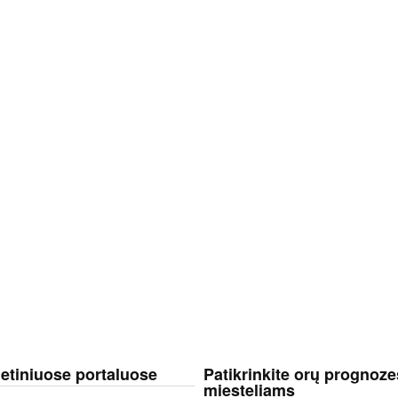
netiniuose portaluose
Patikrinkite orų prognoze
miesteliams