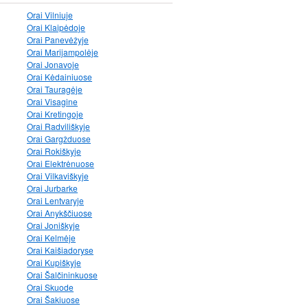
Orai Vilniuje
Orai Klaipėdoje
Orai Panevėžyje
Orai Marijampolėje
Orai Jonavoje
Orai Kėdainiuose
Orai Tauragėje
Orai Visagine
Orai Kretingoje
Orai Radviliškyje
Orai Gargžduose
Orai Rokiškyje
Orai Elektrėnuose
Orai Vilkaviškyje
Orai Jurbarke
Orai Lentvaryje
Orai Anykščiuose
Orai Joniškyje
Orai Kelmėje
Orai Kaišiadoryse
Orai Kupiškyje
Orai Šalčininkuose
Orai Skuode
Orai Šakiuose