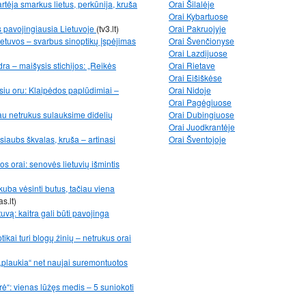
rtėja smarkus lietus, perkūnija, kruša
Orai Šilalėje
Orai Kybartuose
us pavojingiausia Lietuvoje
(tv3.lt)
Orai Pakruojyje
ietuvos – svarbus sinoptikų įspėjimas
Orai Švenčionyse
Orai Lazdijuose
ra – maišysis stichijos: „Reikės
Orai Rietave
Orai Eišiškėse
usiu oru: Klaipėdos paplūdimiai –
Orai Nidoje
Orai Pagėgiuose
au netrukus sulauksime didelių
Orai Dubingiuose
Orai Juodkrantėje
iaubs škvalas, kruša – artinasi
Orai Šventojoje
s orai: senovės lietuvių išmintis
ba vėsinti butus, tačiau viena
as.lt)
vą: kaitra gali būti pavojinga
tikai turi blogų žinių – netrukus orai
l „plaukia“ net naujai suremontuotos
rė“: vienas lūžęs medis – 5 suniokoti