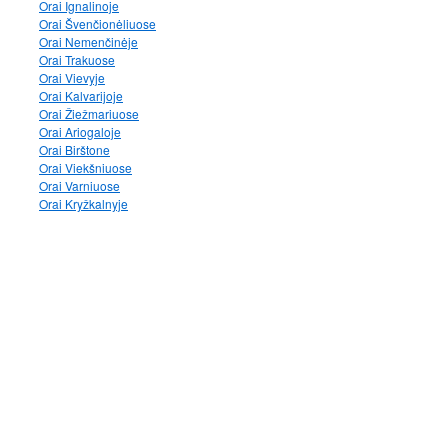
Orai Ignalinoje
Orai Švenčionėliuose
Orai Nemenčinėje
Orai Trakuose
Orai Vievyje
Orai Kalvarijoje
Orai Žiežmariuose
Orai Ariogaloje
Orai Birštone
Orai Viekšniuose
Orai Varniuose
Orai Kryžkalnyje