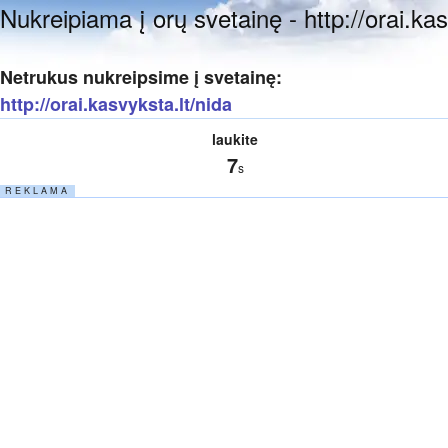
Nukreipiama į orų svetainę - http://orai.kas
Netrukus nukreipsime į svetainę:
http://orai.kasvyksta.lt/nida
laukite
6
s
R E K L A M A