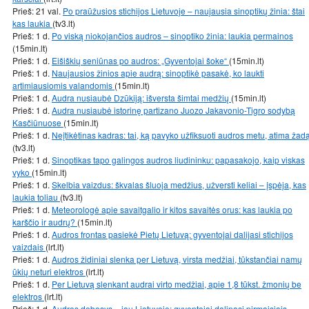
Prieš: 21 val.
Po praūžusios stichijos Lietuvoje – naujausia sinoptikų žinia: štai
kas laukia
(tv3.lt)
Prieš: 1 d.
Po viską niokojančios audros – sinoptiko žinia: laukia permainos
(15min.lt)
Prieš: 1 d.
Eišiškių seniūnas po audros: „Gyventojai šoke“
(15min.lt)
Prieš: 1 d.
Naujausios žinios apie audrą: sinoptikė pasakė, ko laukti
artimiausiomis valandomis
(15min.lt)
Prieš: 1 d.
Audra nusiaubė Dzūkiją: išversta šimtai medžių
(15min.lt)
Prieš: 1 d.
Audra nusiaubė istorinę partizano Juozo Jakavonio-Tigro sodybą
Kasčiūnuose
(15min.lt)
Prieš: 1 d.
Neįtikėtinas kadras: tai, ką pavyko užfiksuoti audros metu, atima žad
(tv3.lt)
Prieš: 1 d.
Sinoptikas tapo galingos audros liudininku: papasakojo, kaip viskas
vyko
(15min.lt)
Prieš: 1 d.
Skelbia vaizdus: škvalas šluoja medžius, užversti keliai – įspėja, kas
laukia toliau
(tv3.lt)
Prieš: 1 d.
Meteorologė apie savaitgalio ir kitos savaitės orus: kas laukia po
karščio ir audrų?
(15min.lt)
Prieš: 1 d.
Audros frontas pasiekė Pietų Lietuvą: gyventojai dalijasi stichijos
vaizdais
(lrt.lt)
Prieš: 1 d.
Audros židiniai slenka per Lietuvą, virsta medžiai, tūkstančiai namų
ūkių neturi elektros
(lrt.lt)
Prieš: 1 d.
Per Lietuvą slenkant audrai virto medžiai, apie 1,8 tūkst. žmonių be
elektros
(lrt.lt)
Prieš: 1 d.
Audros debesys – jau Lietuvoje: gyventojai dalinasi pirmaisiais