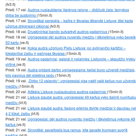
(tv3.lt)
Prieš: 17 val.
Audros nusiaubtame Varėnos rajone – didžiulė žala: tarnybos
dirba be sustojimo
(15min.lt)
Prieš: 17 val.
Sinoptikai perspėja – kaitra ir škvalas išbandė Lietuvą: štai kada
užgrius drėgnesni ciklonai
(tv3.lt)
Prieš: 18 val.
Druskininkai bando sutvarkyti audros padarinius
(15min.lt)
Prieš: 18 val.
Ugniagesiai dėl audros nuverstų medžių į iškvietimus vyko beveik
50 kartų
(ve.lt)
Prieš: 18 val.
Kokia audra užgriuvo Pietų Lietuvą: po svilinančio karščio –
tūkstančiai žaibų ir galingas škvalas
(15min.lt)
Prieš: 19 val.
Audros padariniai, gaisrai ir nelaimės: Lietuvoje – skaudžių įvykių
virtinė
(ve.lt)
Prieš: 19 val.
Audra pridarė darbo ugniagesiams: keliai buvo užversti medžiais,
kilo pavojus dėl elektros laidų
(15min.lt)
Prieš: 19 val.
„Dirbo 12 valandų“: ugniagesiai visą naktį valė kelius nuo užverst
medžių
(15min.lt)
Prieš: 20 val.
Aiškėja Lietuvą nusiaubusios audros padariniai
(15min.lt)
Prieš: 21 val.
Lietuvą siaubė audra: ugniagesiai 49 kartus vyko šalinti nuvirtusių
medžių
(lrt.lt)
Prieš: 21 val.
Lietuvą siaubė audra: tiesiog eilėmis išvirtę medžiai ir daugiau ne
4,2 tūkst. žaibų
(lrt.lt)
Prieš: 21 val.
Ugniagesiai: dėl audros nuverstų medžių į iškvietimus vykome 49
kartus
(ve.lt)
Prieš: 21 val.
Sinoptikė: savaitgalis bus ramus, kitą savaitę trumpam sugrįš
karščiai
(lrt.lt)