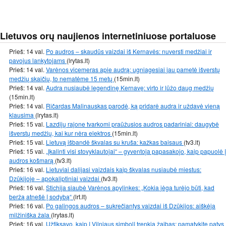
Lietuvos orų naujienos internetiniuose portaluose
Prieš: 14 val.
Po audros – skaudūs vaizdai iš Kernavės: nuversti medžiai ir
pavojus lankytojams
(lrytas.lt)
Prieš: 14 val.
Varėnos vicemeras apie audrą: ugniagesiai jau pametė išverstų
medžių skaičių, to nematėme 15 metų
(15min.lt)
Prieš: 14 val.
Audra nusiaubė legendinę Kernavę: virto ir lūžo daug medžių
(15min.lt)
Prieš: 14 val.
Ričardas Malinauskas parodė, ką pridarė audra ir uždavė vieną
klausimą
(lrytas.lt)
Prieš: 15 val.
Lazdijų rajone tvarkomi praūžusios audros padariniai: daugybė
išverstų medžių, kai kur nėra elektros
(15min.lt)
Prieš: 15 val.
Lietuvą išbandė škvalas su kruša: kažkas baisaus
(tv3.lt)
Prieš: 15 val.
„Įkalinti visi stovyklautojai“ – gyventoja papasakojo, kaip papuolė į
audros košmarą
(tv3.lt)
Prieš: 16 val.
Lietuviai dalijasi vaizdais kaip škvalas nusiaubė miestus:
Dzūkijoje – apokaliptiniai vaizdai
(tv3.lt)
Prieš: 16 val.
Stichija siaubė Varėnos apylinkes: „Kokia jėga turėjo būti, kad
beržą atnešė į sodybą“
(lrt.lt)
Prieš: 16 val.
Po galingos audros – sukrečiantys vaizdai iš Dzūkijos: aiškėja
milžiniška žala
(lrytas.lt)
Prieš: 16 val.
Užfiksavo, kaip į Vilniaus simbolį trenkia žaibas: pamatykite patys