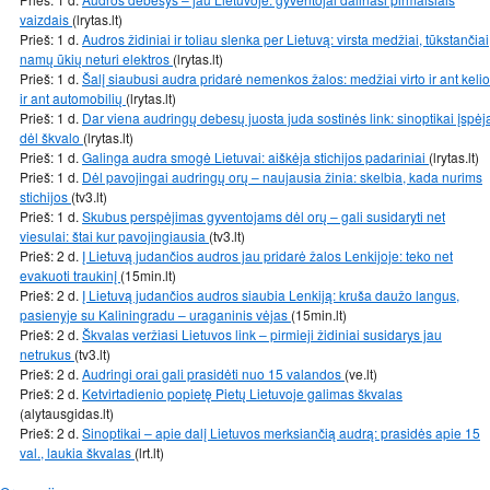
vaizdais
(lrytas.lt)
Prieš: 1 d.
Audros židiniai ir toliau slenka per Lietuvą: virsta medžiai, tūkstančiai
namų ūkių neturi elektros
(lrytas.lt)
Prieš: 1 d.
Šalį siaubusi audra pridarė nemenkos žalos: medžiai virto ir ant kelio
ir ant automobilių
(lrytas.lt)
Prieš: 1 d.
Dar viena audringų debesų juosta juda sostinės link: sinoptikai įspėj
dėl škvalo
(lrytas.lt)
Prieš: 1 d.
Galinga audra smogė Lietuvai: aiškėja stichijos padariniai
(lrytas.lt)
Prieš: 1 d.
Dėl pavojingai audringų orų – naujausia žinia: skelbia, kada nurims
stichijos
(tv3.lt)
Prieš: 1 d.
Skubus perspėjimas gyventojams dėl orų – gali susidaryti net
viesulai: štai kur pavojingiausia
(tv3.lt)
Prieš: 2 d.
Į Lietuvą judančios audros jau pridarė žalos Lenkijoje: teko net
evakuoti traukinį
(15min.lt)
Prieš: 2 d.
Į Lietuvą judančios audros siaubia Lenkiją: kruša daužo langus,
pasienyje su Kaliningradu – uraganinis vėjas
(15min.lt)
Prieš: 2 d.
Škvalas veržiasi Lietuvos link – pirmieji židiniai susidarys jau
netrukus
(tv3.lt)
Prieš: 2 d.
Audringi orai gali prasidėti nuo 15 valandos
(ve.lt)
Prieš: 2 d.
Ketvirtadienio popietę Pietų Lietuvoje galimas škvalas
(alytausgidas.lt)
Prieš: 2 d.
Sinoptikai – apie dalį Lietuvos merksiančią audrą: prasidės apie 15
val., laukia škvalas
(lrt.lt)