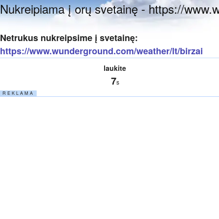
Nukreipiama į orų svetainę - https://www.
Netrukus nukreipsime į svetainę:
https://www.wunderground.com/weather/lt/birzai
laukite
7
s
R E K L A M A