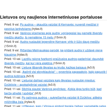
Lietuvos orų naujienos internetiniuose portaluose
Prieš: 9 val.
Po audros – skaudūs vaizdai iš Kernavės: nuversti medžiai ir
pavojus lankytojams
(lrytas.lt)
Prieš: 9 val.
Varėnos vicemeras apie audrą: ugniagesiai jau pametė išverstų
medžių skaičių, to nematėme 15 metų
(15min.lt)
Prieš: 9 val.
Audra nusiaubė legendinę Kernavę: virto ir lūžo daug medžių
(15min.lt)
Prieš: 9 val.
Ričardas Malinauskas parodė, ką pridarė audra ir uždavė vieną
klausimą
(lrytas.lt)
Prieš: 10 val.
Lazdijų rajone tvarkomi praūžusios audros padariniai: daugybė
išverstų medžių, kai kur nėra elektros
(15min.lt)
Prieš: 10 val.
Lietuvą išbandė škvalas su kruša: kažkas baisaus
(tv3.lt)
Prieš: 10 val.
„Įkalinti visi stovyklautojai“ – gyventoja papasakojo, kaip papuolė į
audros košmarą
(tv3.lt)
Prieš: 10 val.
Lietuviai dalijasi vaizdais kaip škvalas nusiaubė miestus:
Dzūkijoje – apokaliptiniai vaizdai
(tv3.lt)
Prieš: 11 val.
Stichija siaubė Varėnos apylinkes: „Kokia jėga turėjo būti, kad
beržą atnešė į sodybą“
(lrt.lt)
Prieš: 11 val.
Po galingos audros – sukrečiantys vaizdai iš Dzūkijos: aiškėja
milžiniška žala
(lrytas.lt)
Prieš: 11 val.
Užfiksavo, kaip į Vilniaus simbolį trenkia žaibas: pamatykite patys