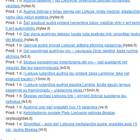
vaizdais
(lrytas.lt)
Prieš: 1 d.
Audros židiniai ir toliau slenka per Lietuvą: virsta medžiai, tūkstančiai
namų ūkių neturi elektros
(lrytas.lt)
Prieš: 1 d.
Šalį siaubusi audra pridarė nemenkos žalos: medžiai virto ir ant kelio
ir ant automobilių
(lrytas.lt)
Prieš: 1 d.
Dar viena audringų debesų juosta juda sostinės link: sinoptikai įspėj
dėl škvalo
(lrytas.lt)
Prieš: 1 d.
Galinga audra smogė Lietuvai: aiškėja stichijos padariniai
(lrytas.lt)
Prieš: 1 d.
Dėl pavojingai audringų orų – naujausia žinia: skelbia, kada nurims
stichijos
(tv3.lt)
Prieš: 1 d.
Skubus perspėjimas gyventojams dėl orų – gali susidaryti net
viesulai: štai kur pavojingiausia
(tv3.lt)
Prieš: 1 d.
Į Lietuvą judančios audros jau pridarė žalos Lenkijoje: teko net
evakuoti traukinį
(15min.lt)
Prieš: 1 d.
Į Lietuvą judančios audros siaubia Lenkiją: kruša daužo langus,
pasienyje su Kaliningradu – uraganinis vėjas
(15min.lt)
Prieš: 1 d.
Škvalas veržiasi Lietuvos link – pirmieji židiniai susidarys jau
netrukus
(tv3.lt)
Prieš: 1 d.
Audringi orai gali prasidėti nuo 15 valandos
(ve.lt)
Prieš: 1 d.
Ketvirtadienio popietę Pietų Lietuvoje galimas škvalas
(alytausgidas.lt)
Prieš: 1 d.
Sinoptikai – apie dalį Lietuvos merksiančią audrą: prasidės apie 15
val., laukia škvalas
(lrt.lt)