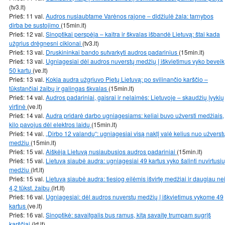
(tv3.lt)
Prieš: 11 val.
Audros nusiaubtame Varėnos rajone – didžiulė žala: tarnybos
dirba be sustojimo
(15min.lt)
Prieš: 12 val.
Sinoptikai perspėja – kaitra ir škvalas išbandė Lietuvą: štai kada
užgrius drėgnesni ciklonai
(tv3.lt)
Prieš: 13 val.
Druskininkai bando sutvarkyti audros padarinius
(15min.lt)
Prieš: 13 val.
Ugniagesiai dėl audros nuverstų medžių į iškvietimus vyko beveik
50 kartų
(ve.lt)
Prieš: 13 val.
Kokia audra užgriuvo Pietų Lietuvą: po svilinančio karščio –
tūkstančiai žaibų ir galingas škvalas
(15min.lt)
Prieš: 14 val.
Audros padariniai, gaisrai ir nelaimės: Lietuvoje – skaudžių įvykių
virtinė
(ve.lt)
Prieš: 14 val.
Audra pridarė darbo ugniagesiams: keliai buvo užversti medžiais,
kilo pavojus dėl elektros laidų
(15min.lt)
Prieš: 14 val.
„Dirbo 12 valandų“: ugniagesiai visą naktį valė kelius nuo užverst
medžių
(15min.lt)
Prieš: 15 val.
Aiškėja Lietuvą nusiaubusios audros padariniai
(15min.lt)
Prieš: 15 val.
Lietuvą siaubė audra: ugniagesiai 49 kartus vyko šalinti nuvirtusių
medžių
(lrt.lt)
Prieš: 15 val.
Lietuvą siaubė audra: tiesiog eilėmis išvirtę medžiai ir daugiau ne
4,2 tūkst. žaibų
(lrt.lt)
Prieš: 16 val.
Ugniagesiai: dėl audros nuverstų medžių į iškvietimus vykome 49
kartus
(ve.lt)
Prieš: 16 val.
Sinoptikė: savaitgalis bus ramus, kitą savaitę trumpam sugrįš
karščiai
(lrt.lt)