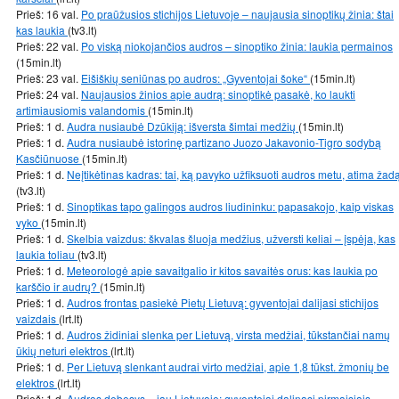
Prieš: 16 val.
Po praūžusios stichijos Lietuvoje – naujausia sinoptikų žinia: štai
kas laukia
(tv3.lt)
Prieš: 22 val.
Po viską niokojančios audros – sinoptiko žinia: laukia permainos
(15min.lt)
Prieš: 23 val.
Eišiškių seniūnas po audros: „Gyventojai šoke“
(15min.lt)
Prieš: 24 val.
Naujausios žinios apie audrą: sinoptikė pasakė, ko laukti
artimiausiomis valandomis
(15min.lt)
Prieš: 1 d.
Audra nusiaubė Dzūkiją: išversta šimtai medžių
(15min.lt)
Prieš: 1 d.
Audra nusiaubė istorinę partizano Juozo Jakavonio-Tigro sodybą
Kasčiūnuose
(15min.lt)
Prieš: 1 d.
Neįtikėtinas kadras: tai, ką pavyko užfiksuoti audros metu, atima žad
(tv3.lt)
Prieš: 1 d.
Sinoptikas tapo galingos audros liudininku: papasakojo, kaip viskas
vyko
(15min.lt)
Prieš: 1 d.
Skelbia vaizdus: škvalas šluoja medžius, užversti keliai – įspėja, kas
laukia toliau
(tv3.lt)
Prieš: 1 d.
Meteorologė apie savaitgalio ir kitos savaitės orus: kas laukia po
karščio ir audrų?
(15min.lt)
Prieš: 1 d.
Audros frontas pasiekė Pietų Lietuvą: gyventojai dalijasi stichijos
vaizdais
(lrt.lt)
Prieš: 1 d.
Audros židiniai slenka per Lietuvą, virsta medžiai, tūkstančiai namų
ūkių neturi elektros
(lrt.lt)
Prieš: 1 d.
Per Lietuvą slenkant audrai virto medžiai, apie 1,8 tūkst. žmonių be
elektros
(lrt.lt)
Prieš: 1 d.
Audros debesys – jau Lietuvoje: gyventojai dalinasi pirmaisiais