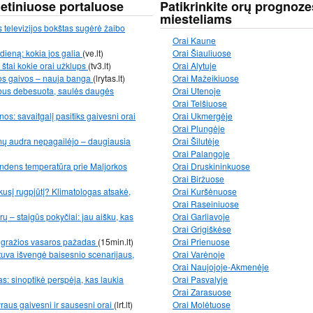
netiniuose portaluose
Patikrinkite orų prognoze
miesteliams
s televizijos bokštas sugėrė žaibo
Orai Kaune
dieną: kokia jos galia
(ve.lt)
Orai Šiauliuose
: štai kokie orai užklups
(tv3.lt)
Orai Alytuje
pos gaivos – nauja banga
(lrytas.lt)
Orai Mažeikiuose
e bus debesuota, saulės daugės
Orai Utenoje
Orai Telšiuose
os: savaitgalį pasitiks gaivesni orai
Orai Ukmergėje
Orai Plungėje
mų audra nepagailėjo – daugiausia
Orai Šilutėje
Orai Palangoje
vandens temperatūra prie Maljorkos
Orai Druskininkuose
Orai Biržuose
likusį rugpjūtį? Klimatologas atsakė,
Orai Kuršėnuose
Orai Raseiniuose
ų – staigūs pokyčiai: jau aišku, kas
Orai Garliavoje
Orai Grigiškėse
: gražios vasaros pažadas
(15min.lt)
Orai Prienuose
tuva išvengė baisesnio scenarijaus,
Orai Varėnoje
Orai Naujojoje-Akmenėje
s: sinoptikė perspėja, kas laukia
Orai Pasvalyje
Orai Zarasuose
yraus gaivesni ir sausesni orai
(lrt.lt)
Orai Molėtuose