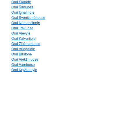
Orai Skuode
Orai Šakiuose
Orai Ignalinoje
Orai Švenčionėliuose
Orai Nemenčinėje
Orai Trakuose
Orai Vievyje
Orai Kalvarijoje
Orai Žiežmariuose
Orai Ariogaloje
Orai Birštone
Orai Viekšniuose
Orai Varniuose
Orai Kryžkalnyje