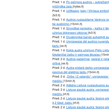
Prieš: 1 d.
Po galingos audros – sukrečianty
milžiniška žala
(lrytas.lt)
Prieš: 1 d.
Užfiksavo, kaip į Vilniaus simbol
(tv3.lt)
Prieš: 1 d.
Audros nusiaubtame Varėnos rajo
be sustojimo
(15min.lt)
Prieš: 1 d.
Sinoptikai perspėja – kaitra ir š
užgrius drėgnesni ciklonai
(tv3.lt)
Prieš: 1 d.
Druskininkai bando sutvarkyti a
Prieš: 1 d.
Ugniagesiai dėl audros nuverstų
kartų
(ve.lt)
Prieš: 1 d.
Kokia audra užgriuvo Pietų Lietu
tūkstančiai žaibų ir galingas škvalas
(15min
Prieš: 2 d.
Audros padariniai, gaisrai ir nel
virtinė
(ve.lt)
Prieš: 2 d.
Audra pridarė darbo ugniagesiams
pavojus dėl elektros laidų
(15min.lt)
Prieš: 2 d.
„Dirbo 12 valandų“: ugniagesiai 
medžių
(15min.lt)
Prieš: 2 d.
Aiškėja Lietuvą nusiaubusios au
Prieš: 2 d.
Lietuvą siaubė audra: ugniagesiai
medžių
(lrt.lt)
Prieš: 2 d.
Lietuvą siaubė audra: tiesiog eil
4,2 tūkst. žaibų
(lrt.lt)
Prieš: 2 d.
Lietuvą siaubė audra: tiesiog eilė