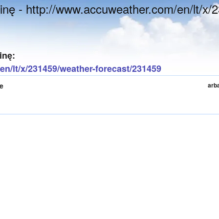
inę - http://www.accuweather.com/en/lt/x/
inę:
n/lt/x/231459/weather-forecast/231459
te
arb