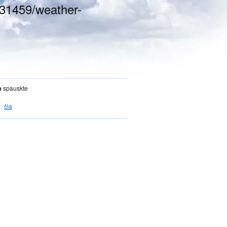
231459/weather-
a
spauskte
čia