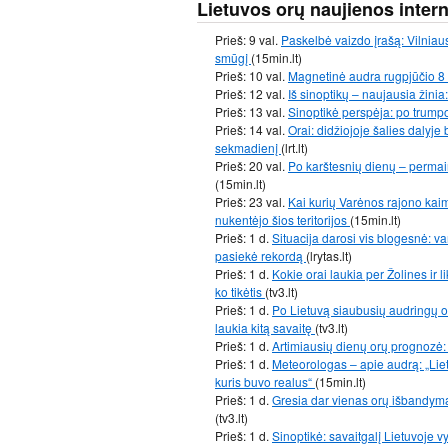
Lietuvos orų naujienos inter
Prieš: 9 val.
Paskelbė vaizdo įrašą: Vilniau
smūgį
(15min.lt)
Prieš: 10 val.
Magnetinė audra rugpjūčio 8 
Prieš: 12 val.
Iš sinoptikų – naujausia žinia
Prieš: 13 val.
Sinoptikė perspėja: po trum
Prieš: 14 val.
Orai: didžiojoje šalies dalyj
sekmadienį
(lrt.lt)
Prieš: 20 val.
Po karštesnių dienų – permain
(15min.lt)
Prieš: 23 val.
Kai kurių Varėnos rajono kai
nukentėjo šios teritorijos
(15min.lt)
Prieš: 1 d.
Situacija darosi vis blogesnė: 
pasiekė rekordą
(lrytas.lt)
Prieš: 1 d.
Kokie orai laukia per Žolines ir 
ko tikėtis
(tv3.lt)
Prieš: 1 d.
Po Lietuvą siaubusių audringų or
laukia kitą savaitę
(tv3.lt)
Prieš: 1 d.
Artimiausių dienų orų prognozė
Prieš: 1 d.
Meteorologas – apie audrą: „Lie
kuris buvo realus“
(15min.lt)
Prieš: 1 d.
Gresia dar vienas orų išbandyma
(tv3.lt)
Prieš: 1 d.
Sinoptikė: savaitgalį Lietuvoje v