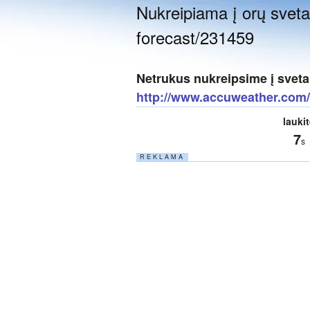
Nukreipiama į orų sveta
forecast/231459
Netrukus nukreipsime į sveta
http://www.accuweather.com/e
lauki
6
s
R E K L A M A