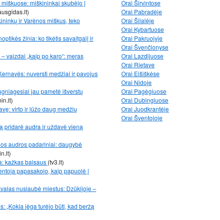
 miškuose: miškininkai skubėjo į
Orai Širvintose
ausgidas.lt)
Orai Pabradėje
ininkų ir Varėnos miškus, teko
Orai Šilalėje
Orai Kybartuose
tikės žinia: ko tikėtis savaitgalį ir
Orai Pakruojyje
Orai Švenčionyse
– vaizdai „kaip po karo“: meras
Orai Lazdijuose
Orai Rietave
Kernavės: nuversti medžiai ir pavojus
Orai Eišiškėse
Orai Nidoje
gniagesiai jau pametė išverstų
Orai Pagėgiuose
in.lt)
Orai Dubingiuose
ę: virto ir lūžo daug medžių
Orai Juodkrantėje
Orai Šventojoje
 pridarė audra ir uždavė vieną
ios audros padariniai: daugybė
n.lt)
ša: kažkas baisaus
(tv3.lt)
yventoja papasakojo, kaip papuolė į
škvalas nusiaubė miestus: Dzūkijoje –
: „Kokia jėga turėjo būti, kad beržą