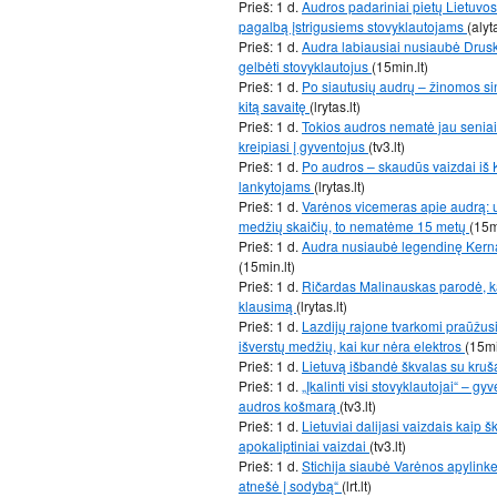
Prieš: 1 d.
Audros padariniai pietų Lietuvos
pagalbą įstrigusiems stovyklautojams
(alyt
Prieš: 1 d.
Audra labiausiai nusiaubė Drusk
gelbėti stovyklautojus
(15min.lt)
Prieš: 1 d.
Po siautusių audrų – žinomos sinop
kitą savaitę
(lrytas.lt)
Prieš: 1 d.
Tokios audros nematė jau seniai 
kreipiasi į gyventojus
(tv3.lt)
Prieš: 1 d.
Po audros – skaudūs vaizdai iš 
lankytojams
(lrytas.lt)
Prieš: 1 d.
Varėnos vicemeras apie audrą: u
medžių skaičių, to nematėme 15 metų
(15m
Prieš: 1 d.
Audra nusiaubė legendinę Kernav
(15min.lt)
Prieš: 1 d.
Ričardas Malinauskas parodė, ką
klausimą
(lrytas.lt)
Prieš: 1 d.
Lazdijų rajone tvarkomi praūžus
išverstų medžių, kai kur nėra elektros
(15mi
Prieš: 1 d.
Lietuvą išbandė škvalas su kru
Prieš: 1 d.
„Įkalinti visi stovyklautojai“ – g
audros košmarą
(tv3.lt)
Prieš: 1 d.
Lietuviai dalijasi vaizdais kaip 
apokaliptiniai vaizdai
(tv3.lt)
Prieš: 1 d.
Stichija siaubė Varėnos apylinkes
atnešė į sodybą“
(lrt.lt)