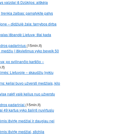
s vaizdai iš Dzūkijos: aiškėja
į trenkia žaibas: pamatykite patys
ne – didžiulė žala: tarnybos dirba
kvalas išbandė Lietuvą: štai kada
udros padarinius
(15min.lt)
 medžių į iškvietimus vyko beveik 50
vą: po svilinančio karščio –
.lt)
aimės: Lietuvoje – skaudžių įvykių
: keliai buvo užversti medžiais, kilo
visą naktį valė kelius nuo užverstų
dros padariniai
(15min.lt)
 49 kartus vyko šalinti nuvirtusių
ėmis išvirtę medžiai ir daugiau nei
mis išvirtę medžiai, stichija