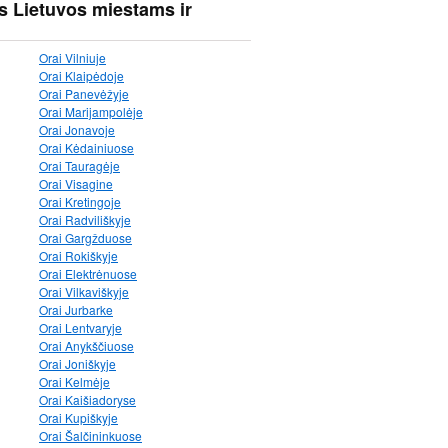
s Lietuvos miestams ir
Orai Vilniuje
Orai Klaipėdoje
Orai Panevėžyje
Orai Marijampolėje
Orai Jonavoje
Orai Kėdainiuose
Orai Tauragėje
Orai Visagine
Orai Kretingoje
Orai Radviliškyje
Orai Gargžduose
Orai Rokiškyje
Orai Elektrėnuose
Orai Vilkaviškyje
Orai Jurbarke
Orai Lentvaryje
Orai Anykščiuose
Orai Joniškyje
Orai Kelmėje
Orai Kaišiadoryse
Orai Kupiškyje
Orai Šalčininkuose