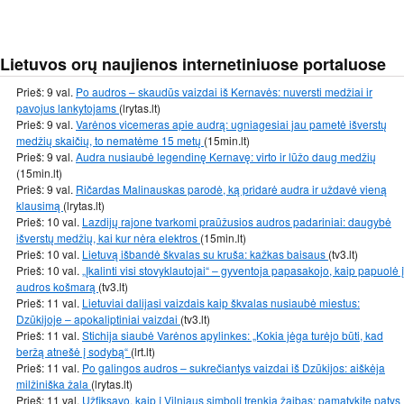
Lietuvos orų naujienos internetiniuose portaluose
Prieš: 9 val.
Po audros – skaudūs vaizdai iš Kernavės: nuversti medžiai ir
pavojus lankytojams
(lrytas.lt)
Prieš: 9 val.
Varėnos vicemeras apie audrą: ugniagesiai jau pametė išverstų
medžių skaičių, to nematėme 15 metų
(15min.lt)
Prieš: 9 val.
Audra nusiaubė legendinę Kernavę: virto ir lūžo daug medžių
(15min.lt)
Prieš: 9 val.
Ričardas Malinauskas parodė, ką pridarė audra ir uždavė vieną
klausimą
(lrytas.lt)
Prieš: 10 val.
Lazdijų rajone tvarkomi praūžusios audros padariniai: daugybė
išverstų medžių, kai kur nėra elektros
(15min.lt)
Prieš: 10 val.
Lietuvą išbandė škvalas su kruša: kažkas baisaus
(tv3.lt)
Prieš: 10 val.
„Įkalinti visi stovyklautojai“ – gyventoja papasakojo, kaip papuolė į
audros košmarą
(tv3.lt)
Prieš: 11 val.
Lietuviai dalijasi vaizdais kaip škvalas nusiaubė miestus:
Dzūkijoje – apokaliptiniai vaizdai
(tv3.lt)
Prieš: 11 val.
Stichija siaubė Varėnos apylinkes: „Kokia jėga turėjo būti, kad
beržą atnešė į sodybą“
(lrt.lt)
Prieš: 11 val.
Po galingos audros – sukrečiantys vaizdai iš Dzūkijos: aiškėja
milžiniška žala
(lrytas.lt)
Prieš: 11 val.
Užfiksavo, kaip į Vilniaus simbolį trenkia žaibas: pamatykite patys