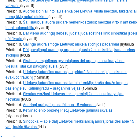
vaizdais
(lrytas.lt)
Prieš: 1 d.
Audros židiniai ir toliau slenka per Lietuvą: virsta medžiai, tūkstančiai
namų ūkių neturi elektros
(lrytas.lt)
Prieš: 1 d.
Šalį siaubusi audra pridarė nemenkos žalos: medžiai virto ir ant kelio
ir ant automobilių
(lrytas.lt)
Prieš: 1 d.
Dar viena audringų debesų juosta juda sostinės link: sinoptikai įspėj
dėl škvalo
(lrytas.lt)
Prieš: 1 d.
Galinga audra smogė Lietuvai: aiškėja stichijos padariniai
(lrytas.lt)
Prieš: 1 d.
Dėl pavojingai audringų orų – naujausia žinia: skelbia, kada nurims
stichijos
(tv3.lt)
Prieš: 1 d.
Skubus perspėjimas gyventojams dėl orų – gali susidaryti net
viesulai: štai kur pavojingiausia
(tv3.lt)
Prieš: 1 d.
Į Lietuvą judančios audros jau pridarė žalos Lenkijoje: teko net
evakuoti traukinį
(15min.lt)
Prieš: 1 d.
Į Lietuvą judančios audros siaubia Lenkiją: kruša daužo langus,
pasienyje su Kaliningradu – uraganinis vėjas
(15min.lt)
Prieš: 1 d.
Škvalas veržiasi Lietuvos link – pirmieji židiniai susidarys jau
netrukus
(tv3.lt)
Prieš: 1 d.
Audringi orai gali prasidėti nuo 15 valandos
(ve.lt)
Prieš: 1 d.
Ketvirtadienio popietę Pietų Lietuvoje galimas škvalas
(alytausgidas.lt)
Prieš: 1 d.
Sinoptikai – apie dalį Lietuvos merksiančią audrą: prasidės apie 15
val., laukia škvalas
(lrt.lt)