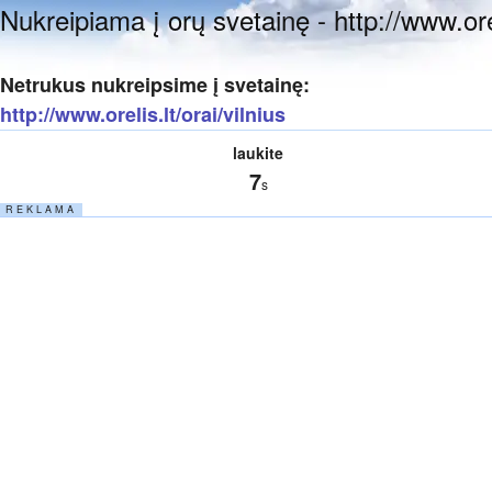
Nukreipiama į orų svetainę - http://www.oreli
Netrukus nukreipsime į svetainę:
http://www.orelis.lt/orai/vilnius
laukite
7
s
R E K L A M A