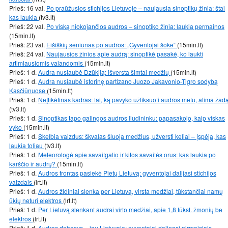
Prieš: 16 val.
Po praūžusios stichijos Lietuvoje – naujausia sinoptikų žinia: štai
kas laukia
(tv3.lt)
Prieš: 22 val.
Po viską niokojančios audros – sinoptiko žinia: laukia permainos
(15min.lt)
Prieš: 23 val.
Eišiškių seniūnas po audros: „Gyventojai šoke“
(15min.lt)
Prieš: 24 val.
Naujausios žinios apie audrą: sinoptikė pasakė, ko laukti
artimiausiomis valandomis
(15min.lt)
Prieš: 1 d.
Audra nusiaubė Dzūkiją: išversta šimtai medžių
(15min.lt)
Prieš: 1 d.
Audra nusiaubė istorinę partizano Juozo Jakavonio-Tigro sodybą
Kasčiūnuose
(15min.lt)
Prieš: 1 d.
Neįtikėtinas kadras: tai, ką pavyko užfiksuoti audros metu, atima žad
(tv3.lt)
Prieš: 1 d.
Sinoptikas tapo galingos audros liudininku: papasakojo, kaip viskas
vyko
(15min.lt)
Prieš: 1 d.
Skelbia vaizdus: škvalas šluoja medžius, užversti keliai – įspėja, kas
laukia toliau
(tv3.lt)
Prieš: 1 d.
Meteorologė apie savaitgalio ir kitos savaitės orus: kas laukia po
karščio ir audrų?
(15min.lt)
Prieš: 1 d.
Audros frontas pasiekė Pietų Lietuvą: gyventojai dalijasi stichijos
vaizdais
(lrt.lt)
Prieš: 1 d.
Audros židiniai slenka per Lietuvą, virsta medžiai, tūkstančiai namų
ūkių neturi elektros
(lrt.lt)
Prieš: 1 d.
Per Lietuvą slenkant audrai virto medžiai, apie 1,8 tūkst. žmonių be
elektros
(lrt.lt)
Prieš: 1 d.
Audros debesys – jau Lietuvoje: gyventojai dalinasi pirmaisiais