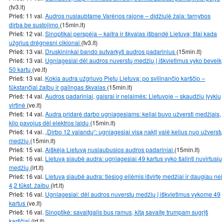
(tv3.lt)
Prieš: 11 val.
Audros nusiaubtame Varėnos rajone – didžiulė žala: tarnybos
dirba be sustojimo
(15min.lt)
Prieš: 12 val.
Sinoptikai perspėja – kaitra ir škvalas išbandė Lietuvą: štai kada
užgrius drėgnesni ciklonai
(tv3.lt)
Prieš: 13 val.
Druskininkai bando sutvarkyti audros padarinius
(15min.lt)
Prieš: 13 val.
Ugniagesiai dėl audros nuverstų medžių į iškvietimus vyko beveik
50 kartų
(ve.lt)
Prieš: 13 val.
Kokia audra užgriuvo Pietų Lietuvą: po svilinančio karščio –
tūkstančiai žaibų ir galingas škvalas
(15min.lt)
Prieš: 14 val.
Audros padariniai, gaisrai ir nelaimės: Lietuvoje – skaudžių įvykių
virtinė
(ve.lt)
Prieš: 14 val.
Audra pridarė darbo ugniagesiams: keliai buvo užversti medžiais,
kilo pavojus dėl elektros laidų
(15min.lt)
Prieš: 14 val.
„Dirbo 12 valandų“: ugniagesiai visą naktį valė kelius nuo užverst
medžių
(15min.lt)
Prieš: 15 val.
Aiškėja Lietuvą nusiaubusios audros padariniai
(15min.lt)
Prieš: 16 val.
Lietuvą siaubė audra: ugniagesiai 49 kartus vyko šalinti nuvirtusių
medžių
(lrt.lt)
Prieš: 16 val.
Lietuvą siaubė audra: tiesiog eilėmis išvirtę medžiai ir daugiau ne
4,2 tūkst. žaibų
(lrt.lt)
Prieš: 16 val.
Ugniagesiai: dėl audros nuverstų medžių į iškvietimus vykome 49
kartus
(ve.lt)
Prieš: 16 val.
Sinoptikė: savaitgalis bus ramus, kitą savaitę trumpam sugrįš
karščiai
(lrt.lt)